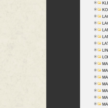
KLE
KO
LA
LAG
LAM
LAM
LAT
LIN
LOI
MA
MA
MA
MA
MA
MAR
MAY