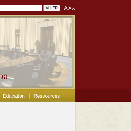
A
A
A
ba
Éducation
Ressources