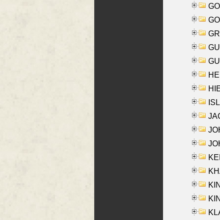
GO
GO
GR
GU
GU
HE
HIE
ISL
JA
JOH
JOH
KEN
KHA
KI
KIN
KL