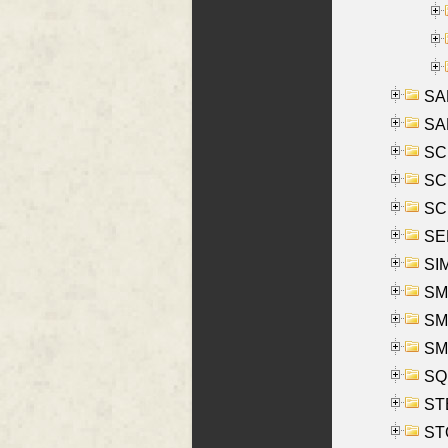
SA
SA
SC
SCH
SCH
SEL
SIM
SMI
SMI
SM
SQU
ST
ST