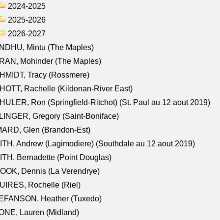
2024-2025
2025-2026
2026-2027
NDHU, Mintu (The Maples)
RAN, Mohinder (The Maples)
HMIDT, Tracy (Rossmere)
OTT, Rachelle (Kildonan-River East)
ULER, Ron (Springfield-Ritchot) (St. Paul au 12 aout 2019)
INGER, Gregory (Saint-Boniface)
ARD, Glen (Brandon-Est)
TH, Andrew (Lagimodiere) (Southdale au 12 aout 2019)
TH, Bernadette (Point Douglas)
OOK, Dennis (La Verendrye)
IRES, Rochelle (Riel)
EFANSON, Heather (Tuxedo)
ONE, Lauren (Midland)