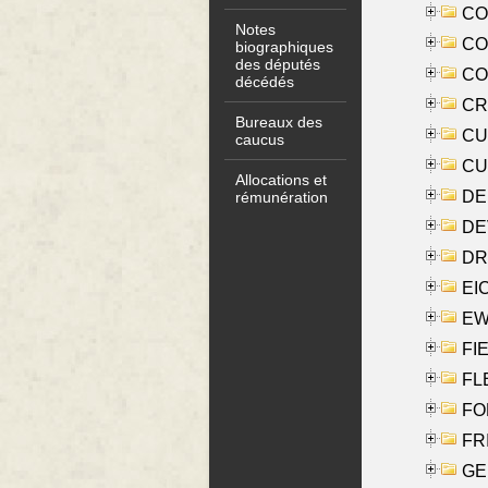
COO
Notes
CO
biographiques
des députés
COX
décédés
CRO
Bureaux des
CUL
caucus
CUR
Allocations et
DE
rémunération
DE
DRI
EI
EW
FIE
FLE
FON
FR
GE