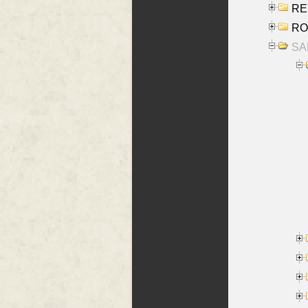
REY
RO
SAL