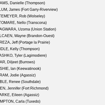
AMS, Danielle (Thompson)
UM, James (Fort Garry-Riverview)
TEMEYER, Rob (Wolseley)
TOMARE, Nello (Transcona)
AGWARA, Uzoma (Union Station)
LCAEN, Wayne (Brandon-Ouest)
EZA, Jeff (Portage la Prairie)
NDLE, Kelly (Thompson)
SHKO, Tyler (Lagimodiere)
R, Diljeet (Burrows)
HIE, Ian (Keewatinook)
AM, Jodie (Agassiz)
BLE, Renee (Southdale)
N, Jennifer (Fort Richmond)
RKE, Eileen (Agassiz)
MPTON, Carla (Tuxedo)