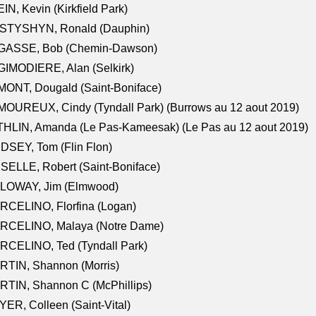
IN, Kevin (Kirkfield Park)
STYSHYN, Ronald (Dauphin)
GASSE, Bob (Chemin-Dawson)
IMODIERE, Alan (Selkirk)
ONT, Dougald (Saint-Boniface)
OUREUX, Cindy (Tyndall Park) (Burrows au 12 aout 2019)
HLIN, Amanda (Le Pas-Kameesak) (Le Pas au 12 aout 2019)
DSEY, Tom (Flin Flon)
SELLE, Robert (Saint-Boniface)
LOWAY, Jim (Elmwood)
RCELINO, Florfina (Logan)
RCELINO, Malaya (Notre Dame)
RCELINO, Ted (Tyndall Park)
RTIN, Shannon (Morris)
TIN, Shannon C (McPhillips)
ER, Colleen (Saint-Vital)