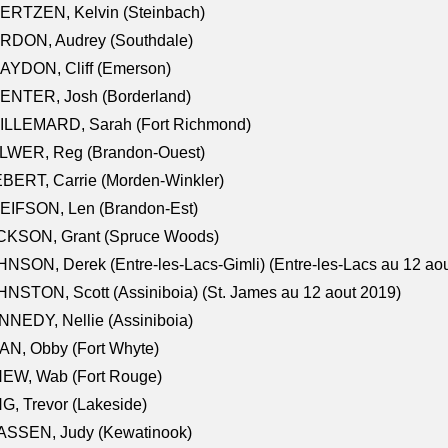
ERTZEN, Kelvin (Steinbach)
RDON, Audrey (Southdale)
AYDON, Cliff (Emerson)
ENTER, Josh (Borderland)
ILLEMARD, Sarah (Fort Richmond)
LWER, Reg (Brandon-Ouest)
BERT, Carrie (Morden-Winkler)
EIFSON, Len (Brandon-Est)
CKSON, Grant (Spruce Woods)
NSON, Derek (Entre-les-Lacs-Gimli) (Entre-les-Lacs au 12 ao
NSTON, Scott (Assiniboia) (St. James au 12 aout 2019)
NEDY, Nellie (Assiniboia)
N, Obby (Fort Whyte)
NEW, Wab (Fort Rouge)
G, Trevor (Lakeside)
ASSEN, Judy (Kewatinook)