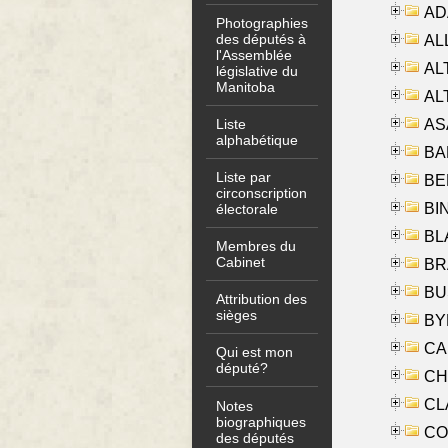
AD
Photographies
des députés à
ALL
l'Assemblée
AL
législative du
Manitoba
AL
AS
Liste
alphabétique
BA
Liste par
BER
circonscription
BI
électorale
BLA
Membres du
Cabinet
BRA
BUS
Attribution des
sièges
BYR
CA
Qui est mon
député?
CHE
CLA
Notes
biographiques
CO
des députés