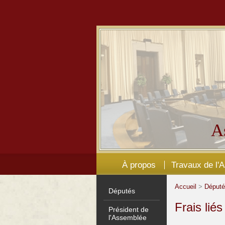
A
À propos
Travaux de l'
Accueil
>
Déput
Députés
Frais lié
Président de
l'Assemblée