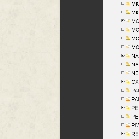
MI
MI
MO
MOR
MOS
MOY
NA
NAY
NES
OXE
PAL
PA
PE
PE
PIW
RE