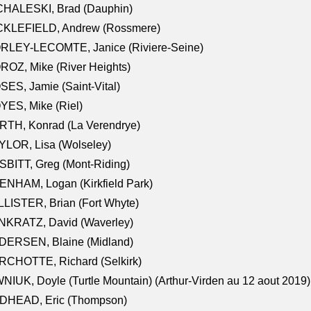
CHALESKI, Brad (Dauphin)
CKLEFIELD, Andrew (Rossmere)
RLEY-LECOMTE, Janice (Riviere-Seine)
OZ, Mike (River Heights)
ES, Jamie (Saint-Vital)
ES, Mike (Riel)
RTH, Konrad (La Verendrye)
LOR, Lisa (Wolseley)
BITT, Greg (Mont-Riding)
NHAM, Logan (Kirkfield Park)
LISTER, Brian (Fort Whyte)
NKRATZ, David (Waverley)
DERSEN, Blaine (Midland)
RCHOTTE, Richard (Selkirk)
NIUK, Doyle (Turtle Mountain) (Arthur-Virden au 12 aout 2019)
DHEAD, Eric (Thompson)