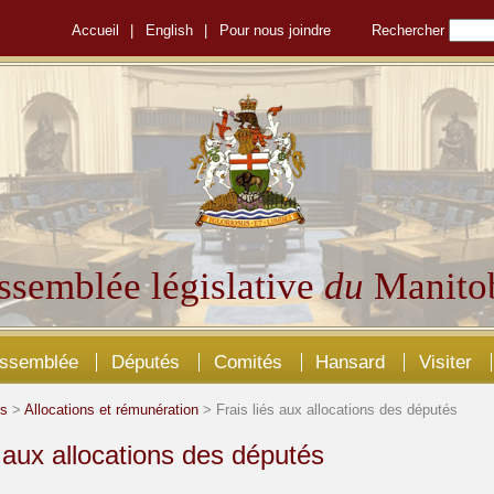
Accueil
|
English
|
Pour nous joindre
Rechercher
ssemblée législative
du
Manito
Assemblée
Députés
Comités
Hansard
Visiter
és
>
Allocations et rémunération
> Frais liés aux allocations des députés
s aux allocations des députés