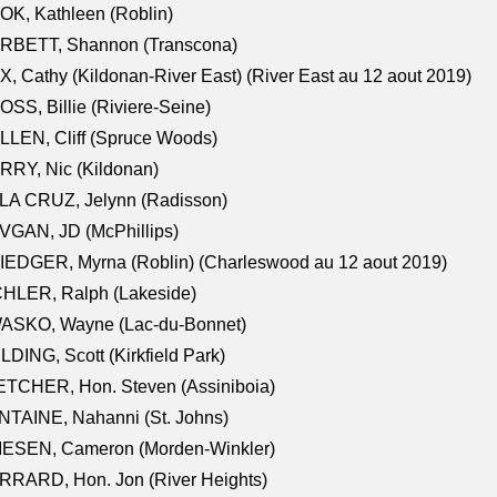
K, Kathleen (Roblin)
RBETT, Shannon (Transcona)
, Cathy (Kildonan-River East) (River East au 12 aout 2019)
SS, Billie (Riviere-Seine)
LEN, Cliff (Spruce Woods)
RY, Nic (Kildonan)
LA CRUZ, Jelynn (Radisson)
VGAN, JD (McPhillips)
EDGER, Myrna (Roblin) (Charleswood au 12 aout 2019)
CHLER, Ralph (Lakeside)
ASKO, Wayne (Lac-du-Bonnet)
LDING, Scott (Kirkfield Park)
TCHER, Hon. Steven (Assiniboia)
TAINE, Nahanni (St. Johns)
IESEN, Cameron (Morden-Winkler)
RRARD, Hon. Jon (River Heights)