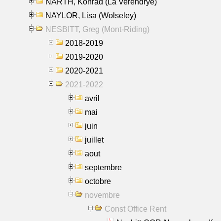
NARTH, Konrad (La Verendrye)
NAYLOR, Lisa (Wolseley)
NESBITT, Greg (Mont-Riding)
2018-2019
2019-2020
2020-2021
2021-2022
avril
mai
juin
juillet
aout
septembre
octobre
novembre
Const Office Rent