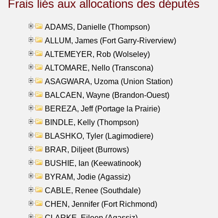
Frais liés aux allocations des députés
ADAMS, Danielle (Thompson)
ALLUM, James (Fort Garry-Riverview)
ALTEMEYER, Rob (Wolseley)
ALTOMARE, Nello (Transcona)
ASAGWARA, Uzoma (Union Station)
BALCAEN, Wayne (Brandon-Ouest)
BEREZA, Jeff (Portage la Prairie)
BINDLE, Kelly (Thompson)
BLASHKO, Tyler (Lagimodiere)
BRAR, Diljeet (Burrows)
BUSHIE, Ian (Keewatinook)
BYRAM, Jodie (Agassiz)
CABLE, Renee (Southdale)
CHEN, Jennifer (Fort Richmond)
CLARKE, Eileen (Agassiz)