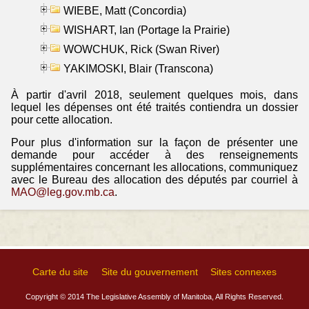
WIEBE, Matt (Concordia)
WISHART, Ian (Portage la Prairie)
WOWCHUK, Rick (Swan River)
YAKIMOSKI, Blair (Transcona)
À partir d'avril 2018, seulement quelques mois, dans
lequel les dépenses ont été traités contiendra un dossier
pour cette allocation.
Pour plus d'information sur la façon de présenter une
demande pour accéder à des renseignements
supplémentaires concernant les allocations, communiquez
avec le Bureau des allocation des députés par courriel à
MAO@leg.gov.mb.ca
.
Carte du site
Site du gouvernement
Sites connexes
Copyright © 2014 The Legislative Assembly of Manitoba, All Rights Reserved.