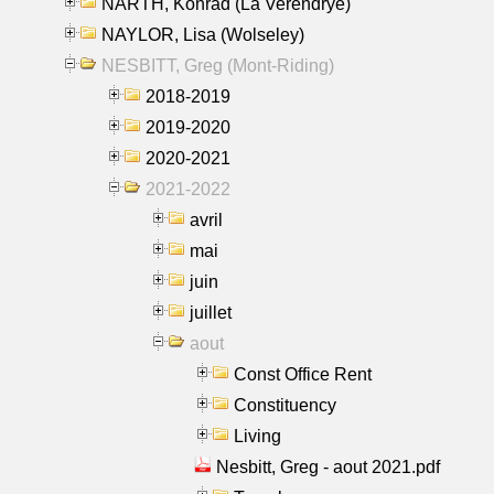
NARTH, Konrad (La Verendrye)
NAYLOR, Lisa (Wolseley)
NESBITT, Greg (Mont-Riding)
2018-2019
2019-2020
2020-2021
2021-2022
avril
mai
juin
juillet
aout
Const Office Rent
Constituency
Living
Nesbitt, Greg - aout 2021.pdf