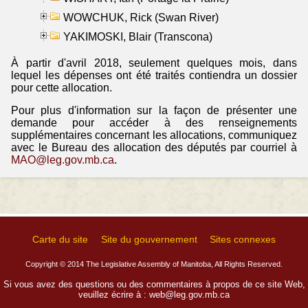
WOWCHUK, Rick (Swan River)
YAKIMOSKI, Blair (Transcona)
À partir d'avril 2018, seulement quelques mois, dans
lequel les dépenses ont été traités contiendra un dossier
pour cette allocation.
Pour plus d'information sur la façon de présenter une
demande pour accéder à des renseignements
supplémentaires concernant les allocations, communiquez
avec le Bureau des allocation des députés par courriel à
MAO@leg.gov.mb.ca
.
Carte du site
Site du gouvernement
Sites connexes
Copyright © 2014 The Legislative Assembly of Manitoba, All Rights Reserved.
Si vous avez des questions ou des commentaires à propos de ce site Web,
veuillez écrire à :
web@leg.gov.mb.ca