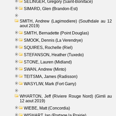
SELINGER, Gregory (Saint-Boniface)
SIMARD, Glen (Brandon-Est)
SMITH, Andrew (Lagimodiere) (Southdale au 12
aout 2019)
SMITH, Bernadette (Point Douglas)
SMOOK, Dennis (La Verendrye)
SQUIRES, Rochelle (Riel)
STEFANSON, Heather (Tuxedo)
STONE, Lauren (Midland)
SWAN, Andrew (Minto)
TEITSMA, James (Radisson)
WASYLIW, Mark (Fort Garry)
WHARTON, Jeff (Riviere Rouge Nord) (Gimli au
12 aout 2019)
WIEBE, Matt (Concordia)
WISHART, Ian (Portage la Prairie)