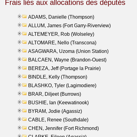
Frais liés aux allocations des députés
ADAMS, Danielle (Thompson)
ALLUM, James (Fort Garry-Riverview)
ALTEMEYER, Rob (Wolseley)
ALTOMARE, Nello (Transcona)
ASAGWARA, Uzoma (Union Station)
BALCAEN, Wayne (Brandon-Ouest)
BEREZA, Jeff (Portage la Prairie)
BINDLE, Kelly (Thompson)
BLASHKO, Tyler (Lagimodiere)
BRAR, Diljeet (Burrows)
BUSHIE, Ian (Keewatinook)
BYRAM, Jodie (Agassiz)
CABLE, Renee (Southdale)
CHEN, Jennifer (Fort Richmond)
CLARKE, Eileen (Agassiz)