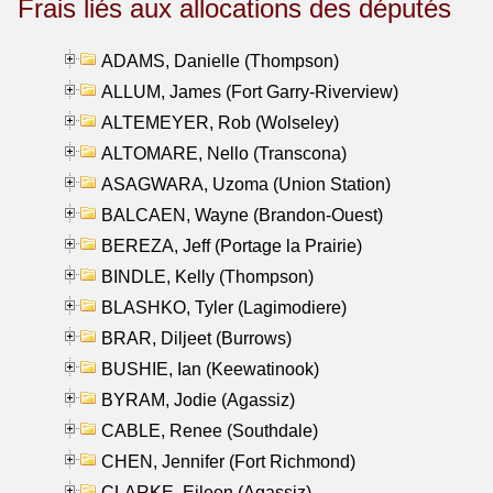
Frais liés aux allocations des députés
ADAMS, Danielle (Thompson)
ALLUM, James (Fort Garry-Riverview)
ALTEMEYER, Rob (Wolseley)
ALTOMARE, Nello (Transcona)
ASAGWARA, Uzoma (Union Station)
BALCAEN, Wayne (Brandon-Ouest)
BEREZA, Jeff (Portage la Prairie)
BINDLE, Kelly (Thompson)
BLASHKO, Tyler (Lagimodiere)
BRAR, Diljeet (Burrows)
BUSHIE, Ian (Keewatinook)
BYRAM, Jodie (Agassiz)
CABLE, Renee (Southdale)
CHEN, Jennifer (Fort Richmond)
CLARKE, Eileen (Agassiz)