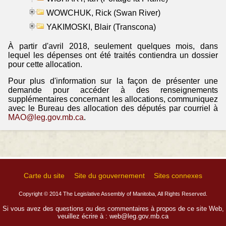
WOWCHUK, Rick (Swan River)
YAKIMOSKI, Blair (Transcona)
À partir d'avril 2018, seulement quelques mois, dans
lequel les dépenses ont été traités contiendra un dossier
pour cette allocation.
Pour plus d'information sur la façon de présenter une
demande pour accéder à des renseignements
supplémentaires concernant les allocations, communiquez
avec le Bureau des allocation des députés par courriel à
MAO@leg.gov.mb.ca
.
Carte du site
Site du gouvernement
Sites connexes
Copyright © 2014 The Legislative Assembly of Manitoba, All Rights Reserved.
Si vous avez des questions ou des commentaires à propos de ce site Web,
veuillez écrire à :
web@leg.gov.mb.ca