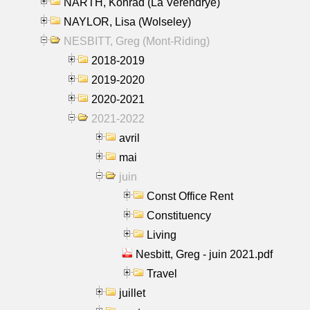
NARTH, Konrad (La Verendrye)
NAYLOR, Lisa (Wolseley)
NESBITT, Greg (Mont-Riding)
2018-2019
2019-2020
2020-2021
2021-2022
avril
mai
juin
Const Office Rent
Constituency
Living
Nesbitt, Greg - juin 2021.pdf
Travel
juillet