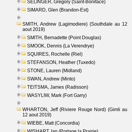
SELINGER, Gregory (Saint-Boniface)
SIMARD, Glen (Brandon-Est)
SMITH, Andrew (Lagimodiere) (Southdale au 12
aout 2019)
SMITH, Bernadette (Point Douglas)
SMOOK, Dennis (La Verendrye)
SQUIRES, Rochelle (Riel)
STEFANSON, Heather (Tuxedo)
STONE, Lauren (Midland)
SWAN, Andrew (Minto)
TEITSMA, James (Radisson)
WASYLIW, Mark (Fort Garry)
WHARTON, Jeff (Riviere Rouge Nord) (Gimli au
12 aout 2019)
WIEBE, Matt (Concordia)
WISHART, Ian (Portage la Prairie)