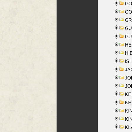
GO
GO
GR
GU
GU
HE
HIE
ISL
JA
JOH
JOH
KEN
KHA
KI
KIN
KL