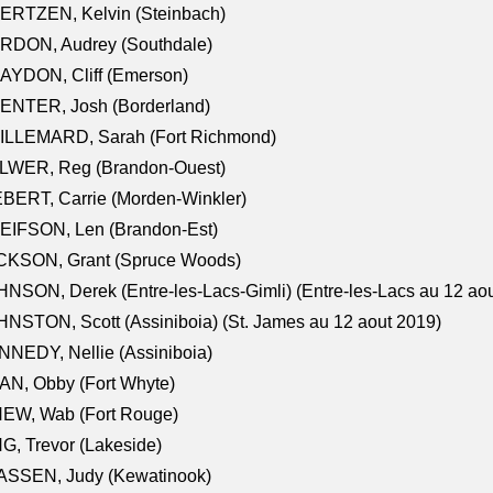
ERTZEN, Kelvin (Steinbach)
RDON, Audrey (Southdale)
AYDON, Cliff (Emerson)
ENTER, Josh (Borderland)
ILLEMARD, Sarah (Fort Richmond)
LWER, Reg (Brandon-Ouest)
BERT, Carrie (Morden-Winkler)
EIFSON, Len (Brandon-Est)
CKSON, Grant (Spruce Woods)
NSON, Derek (Entre-les-Lacs-Gimli) (Entre-les-Lacs au 12 ao
NSTON, Scott (Assiniboia) (St. James au 12 aout 2019)
NEDY, Nellie (Assiniboia)
N, Obby (Fort Whyte)
NEW, Wab (Fort Rouge)
G, Trevor (Lakeside)
ASSEN, Judy (Kewatinook)