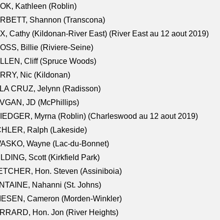
K, Kathleen (Roblin)
RBETT, Shannon (Transcona)
, Cathy (Kildonan-River East) (River East au 12 aout 2019)
SS, Billie (Riviere-Seine)
LEN, Cliff (Spruce Woods)
RY, Nic (Kildonan)
LA CRUZ, Jelynn (Radisson)
VGAN, JD (McPhillips)
EDGER, Myrna (Roblin) (Charleswood au 12 aout 2019)
CHLER, Ralph (Lakeside)
ASKO, Wayne (Lac-du-Bonnet)
LDING, Scott (Kirkfield Park)
TCHER, Hon. Steven (Assiniboia)
TAINE, Nahanni (St. Johns)
IESEN, Cameron (Morden-Winkler)
RRARD, Hon. Jon (River Heights)