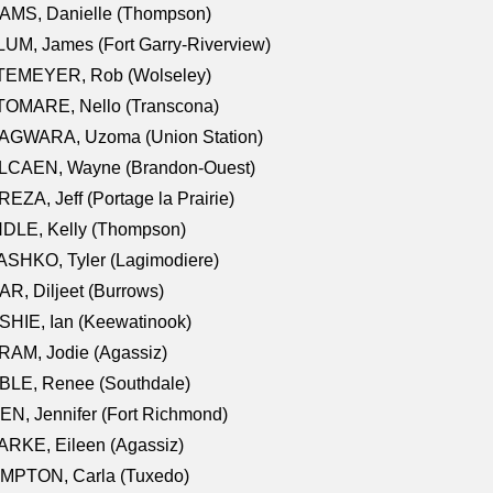
AMS, Danielle (Thompson)
UM, James (Fort Garry-Riverview)
TEMEYER, Rob (Wolseley)
TOMARE, Nello (Transcona)
AGWARA, Uzoma (Union Station)
LCAEN, Wayne (Brandon-Ouest)
EZA, Jeff (Portage la Prairie)
NDLE, Kelly (Thompson)
SHKO, Tyler (Lagimodiere)
R, Diljeet (Burrows)
HIE, Ian (Keewatinook)
AM, Jodie (Agassiz)
BLE, Renee (Southdale)
N, Jennifer (Fort Richmond)
RKE, Eileen (Agassiz)
MPTON, Carla (Tuxedo)