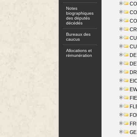
COO
Notes
CO
biographiques
des députés
COX
décédés
CRO
Bureaux des
CUL
caucus
CUR
Allocations et
DE
rémunération
DE
DRI
EI
EW
FIE
FLE
FON
FR
GE