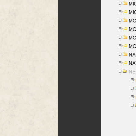
MI
MI
MO
MOR
MOS
MOY
NA
NAY
NES