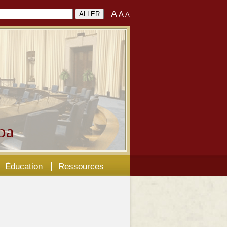
A
A
A
ba
Éducation
Ressources