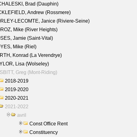
CHALESKI, Brad (Dauphin)
CKLEFIELD, Andrew (Rossmere)
RLEY-LECOMTE, Janice (Riviere-Seine)
OZ, Mike (River Heights)
ES, Jamie (Saint-Vital)
ES, Mike (Riel)
RTH, Konrad (La Verendrye)
LOR, Lisa (Wolseley)
BITT, Greg (Mont-Riding)
2018-2019
2019-2020
2020-2021
2021-2022
avril
Const Office Rent
Constituency