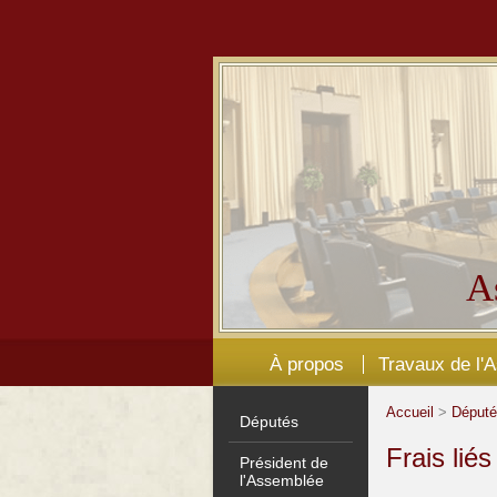
A
À propos
Travaux de l'
Accueil
>
Déput
Députés
Frais lié
Président de
l'Assemblée