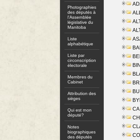
AD
Photographies
des députés à
ALL
l'Assemblée
AL
législative du
Manitoba
AL
AS
Liste
alphabétique
BA
Liste par
BER
circonscription
BI
électorale
BLA
Membres du
Cabinet
BRA
BUS
Attribution des
sièges
BYR
CA
Qui est mon
député?
CHE
CLA
Notes
biographiques
CO
des députés