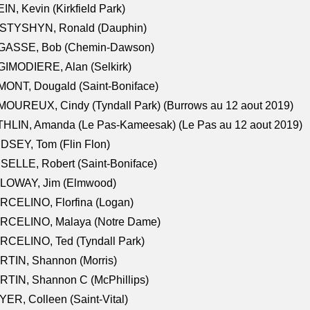
IN, Kevin (Kirkfield Park)
STYSHYN, Ronald (Dauphin)
GASSE, Bob (Chemin-Dawson)
IMODIERE, Alan (Selkirk)
ONT, Dougald (Saint-Boniface)
OUREUX, Cindy (Tyndall Park) (Burrows au 12 aout 2019)
HLIN, Amanda (Le Pas-Kameesak) (Le Pas au 12 aout 2019)
DSEY, Tom (Flin Flon)
SELLE, Robert (Saint-Boniface)
LOWAY, Jim (Elmwood)
RCELINO, Florfina (Logan)
RCELINO, Malaya (Notre Dame)
RCELINO, Ted (Tyndall Park)
RTIN, Shannon (Morris)
TIN, Shannon C (McPhillips)
ER, Colleen (Saint-Vital)