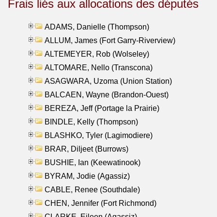
Frais liés aux allocations des députés
ADAMS, Danielle (Thompson)
ALLUM, James (Fort Garry-Riverview)
ALTEMEYER, Rob (Wolseley)
ALTOMARE, Nello (Transcona)
ASAGWARA, Uzoma (Union Station)
BALCAEN, Wayne (Brandon-Ouest)
BEREZA, Jeff (Portage la Prairie)
BINDLE, Kelly (Thompson)
BLASHKO, Tyler (Lagimodiere)
BRAR, Diljeet (Burrows)
BUSHIE, Ian (Keewatinook)
BYRAM, Jodie (Agassiz)
CABLE, Renee (Southdale)
CHEN, Jennifer (Fort Richmond)
CLARKE, Eileen (Agassiz)