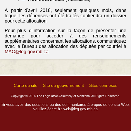
À partir d'avril 2018, seulement quelques mois, dans
lequel les dépenses ont été traités contiendra un dossier
pour cette allocation.
Pour plus d'information sur la façon de présenter une
demande pour accéder à des renseignements
supplémentaires concernant les allocations, communiquez
avec le Bureau des allocation des députés par courriel à
MAO@leg.gov.mb.ca
.
Carte du site
Site du gouvernement
Sites connexes
Copyright © 2014 The Legislative Assembly of Manitoba, All Rights Reserved.
Si vous avez des questions ou des commentaires à propos de ce site Web,
veuillez écrire à :
web@leg.gov.mb.ca