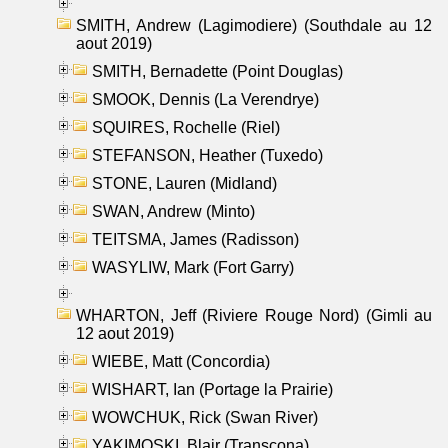
SMITH, Andrew (Lagimodiere) (Southdale au 12
aout 2019)
SMITH, Bernadette (Point Douglas)
SMOOK, Dennis (La Verendrye)
SQUIRES, Rochelle (Riel)
STEFANSON, Heather (Tuxedo)
STONE, Lauren (Midland)
SWAN, Andrew (Minto)
TEITSMA, James (Radisson)
WASYLIW, Mark (Fort Garry)
WHARTON, Jeff (Riviere Rouge Nord) (Gimli au
12 aout 2019)
WIEBE, Matt (Concordia)
WISHART, Ian (Portage la Prairie)
WOWCHUK, Rick (Swan River)
YAKIMOSKI, Blair (Transcona)