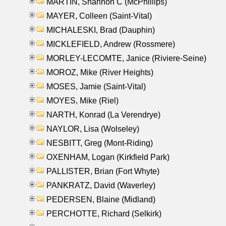
MARTIN, Shannon C (McPhillips)
MAYER, Colleen (Saint-Vital)
MICHALESKI, Brad (Dauphin)
MICKLEFIELD, Andrew (Rossmere)
MORLEY-LECOMTE, Janice (Riviere-Seine)
MOROZ, Mike (River Heights)
MOSES, Jamie (Saint-Vital)
MOYES, Mike (Riel)
NARTH, Konrad (La Verendrye)
NAYLOR, Lisa (Wolseley)
NESBITT, Greg (Mont-Riding)
OXENHAM, Logan (Kirkfield Park)
PALLISTER, Brian (Fort Whyte)
PANKRATZ, David (Waverley)
PEDERSEN, Blaine (Midland)
PERCHOTTE, Richard (Selkirk)