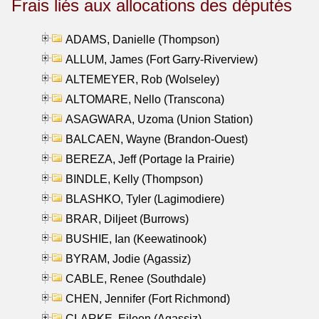
Frais liés aux allocations des députés
ADAMS, Danielle (Thompson)
ALLUM, James (Fort Garry-Riverview)
ALTEMEYER, Rob (Wolseley)
ALTOMARE, Nello (Transcona)
ASAGWARA, Uzoma (Union Station)
BALCAEN, Wayne (Brandon-Ouest)
BEREZA, Jeff (Portage la Prairie)
BINDLE, Kelly (Thompson)
BLASHKO, Tyler (Lagimodiere)
BRAR, Diljeet (Burrows)
BUSHIE, Ian (Keewatinook)
BYRAM, Jodie (Agassiz)
CABLE, Renee (Southdale)
CHEN, Jennifer (Fort Richmond)
CLARKE, Eileen (Agassiz)