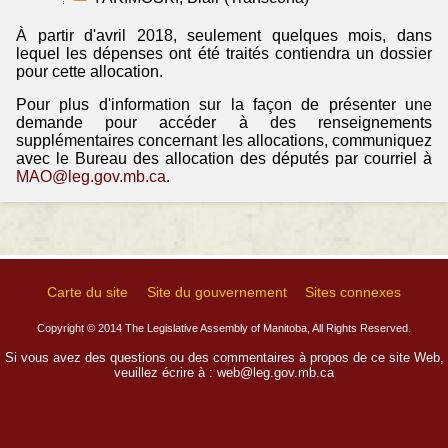
À partir d'avril 2018, seulement quelques mois, dans
lequel les dépenses ont été traités contiendra un dossier
pour cette allocation.
Pour plus d'information sur la façon de présenter une
demande pour accéder à des renseignements
supplémentaires concernant les allocations, communiquez
avec le Bureau des allocation des députés par courriel à
MAO@leg.gov.mb.ca
.
Carte du site
Site du gouvernement
Sites connexes
Copyright © 2014 The Legislative Assembly of Manitoba, All Rights Reserved.
Si vous avez des questions ou des commentaires à propos de ce site Web,
veuillez écrire à :
web@leg.gov.mb.ca