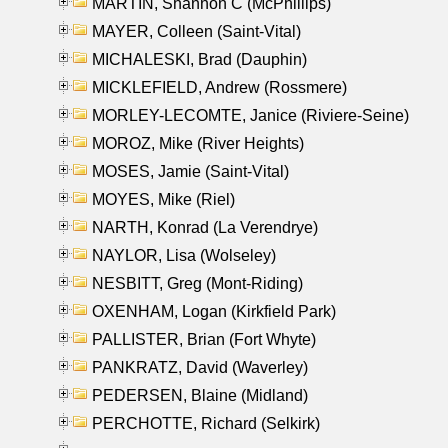
MARTIN, Shannon C (McPhillips)
MAYER, Colleen (Saint-Vital)
MICHALESKI, Brad (Dauphin)
MICKLEFIELD, Andrew (Rossmere)
MORLEY-LECOMTE, Janice (Riviere-Seine)
MOROZ, Mike (River Heights)
MOSES, Jamie (Saint-Vital)
MOYES, Mike (Riel)
NARTH, Konrad (La Verendrye)
NAYLOR, Lisa (Wolseley)
NESBITT, Greg (Mont-Riding)
OXENHAM, Logan (Kirkfield Park)
PALLISTER, Brian (Fort Whyte)
PANKRATZ, David (Waverley)
PEDERSEN, Blaine (Midland)
PERCHOTTE, Richard (Selkirk)