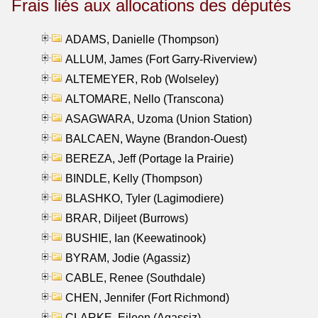
Frais liés aux allocations des députés
ADAMS, Danielle (Thompson)
ALLUM, James (Fort Garry-Riverview)
ALTEMEYER, Rob (Wolseley)
ALTOMARE, Nello (Transcona)
ASAGWARA, Uzoma (Union Station)
BALCAEN, Wayne (Brandon-Ouest)
BEREZA, Jeff (Portage la Prairie)
BINDLE, Kelly (Thompson)
BLASHKO, Tyler (Lagimodiere)
BRAR, Diljeet (Burrows)
BUSHIE, Ian (Keewatinook)
BYRAM, Jodie (Agassiz)
CABLE, Renee (Southdale)
CHEN, Jennifer (Fort Richmond)
CLARKE, Eileen (Agassiz)