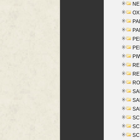
NES
OXE
PAL
PA
PE
PE
PIW
RE
REY
RO
SAL
SA
SA
SC
SCH
SCH