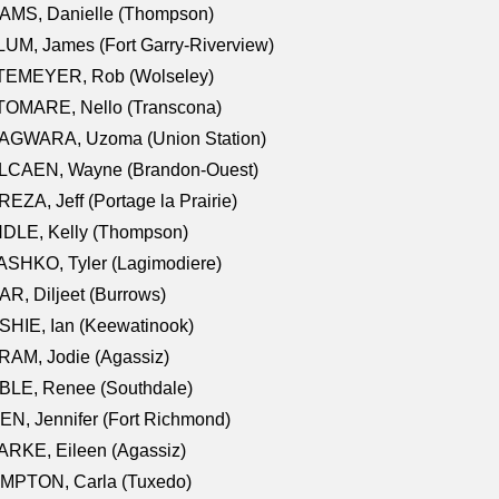
AMS, Danielle (Thompson)
UM, James (Fort Garry-Riverview)
TEMEYER, Rob (Wolseley)
TOMARE, Nello (Transcona)
AGWARA, Uzoma (Union Station)
LCAEN, Wayne (Brandon-Ouest)
EZA, Jeff (Portage la Prairie)
NDLE, Kelly (Thompson)
SHKO, Tyler (Lagimodiere)
R, Diljeet (Burrows)
HIE, Ian (Keewatinook)
AM, Jodie (Agassiz)
BLE, Renee (Southdale)
N, Jennifer (Fort Richmond)
RKE, Eileen (Agassiz)
MPTON, Carla (Tuxedo)