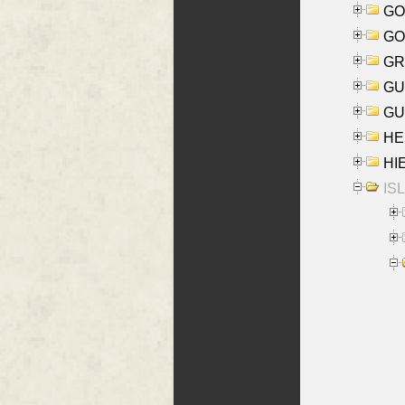
GO
GO
GR
GU
GU
HE
HIE
ISL