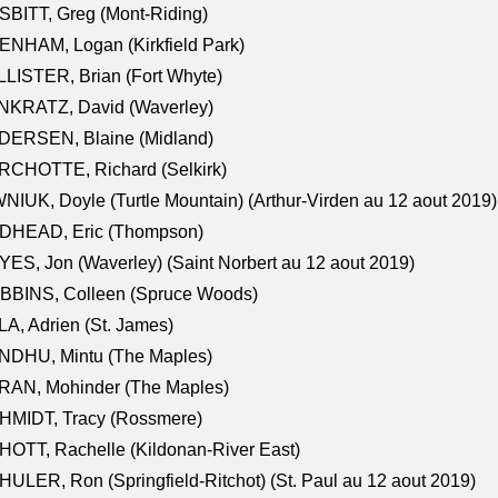
BITT, Greg (Mont-Riding)
NHAM, Logan (Kirkfield Park)
LISTER, Brian (Fort Whyte)
NKRATZ, David (Waverley)
DERSEN, Blaine (Midland)
RCHOTTE, Richard (Selkirk)
NIUK, Doyle (Turtle Mountain) (Arthur-Virden au 12 aout 2019)
DHEAD, Eric (Thompson)
ES, Jon (Waverley) (Saint Norbert au 12 aout 2019)
BBINS, Colleen (Spruce Woods)
A, Adrien (St. James)
NDHU, Mintu (The Maples)
RAN, Mohinder (The Maples)
HMIDT, Tracy (Rossmere)
OTT, Rachelle (Kildonan-River East)
ULER, Ron (Springfield-Ritchot) (St. Paul au 12 aout 2019)