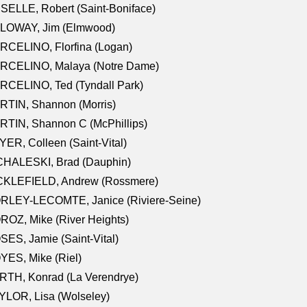
SELLE, Robert (Saint-Boniface)
LOWAY, Jim (Elmwood)
RCELINO, Florfina (Logan)
RCELINO, Malaya (Notre Dame)
RCELINO, Ted (Tyndall Park)
RTIN, Shannon (Morris)
TIN, Shannon C (McPhillips)
ER, Colleen (Saint-Vital)
CHALESKI, Brad (Dauphin)
CKLEFIELD, Andrew (Rossmere)
RLEY-LECOMTE, Janice (Riviere-Seine)
OZ, Mike (River Heights)
ES, Jamie (Saint-Vital)
ES, Mike (Riel)
RTH, Konrad (La Verendrye)
LOR, Lisa (Wolseley)