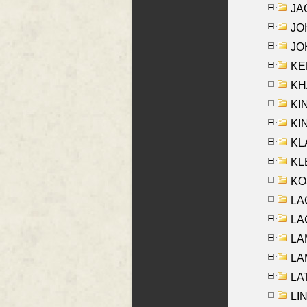
JA
JOH
JOH
KEN
KHA
KI
KIN
KL
KLE
KO
LA
LAG
LAM
LAM
LAT
LIN