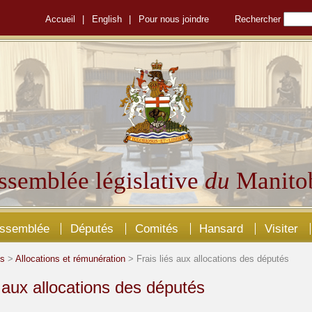
Accueil
|
English
|
Pour nous joindre
Rechercher
ssemblée législative
du
Manito
Assemblée
Députés
Comités
Hansard
Visiter
és
>
Allocations et rémunération
> Frais liés aux allocations des députés
s aux allocations des députés