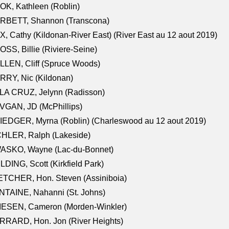
K, Kathleen (Roblin)
RBETT, Shannon (Transcona)
, Cathy (Kildonan-River East) (River East au 12 aout 2019)
SS, Billie (Riviere-Seine)
LEN, Cliff (Spruce Woods)
RY, Nic (Kildonan)
LA CRUZ, Jelynn (Radisson)
VGAN, JD (McPhillips)
EDGER, Myrna (Roblin) (Charleswood au 12 aout 2019)
CHLER, Ralph (Lakeside)
ASKO, Wayne (Lac-du-Bonnet)
LDING, Scott (Kirkfield Park)
TCHER, Hon. Steven (Assiniboia)
TAINE, Nahanni (St. Johns)
IESEN, Cameron (Morden-Winkler)
RRARD, Hon. Jon (River Heights)