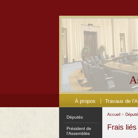
A
À propos
Travaux de l'
Accueil
>
Déput
Députés
Frais lié
Président de
l'Assemblée