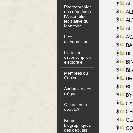
AD
Photographies
des députés à
ALL
l'Assemblée
AL
législative du
Manitoba
AL
AS
Liste
alphabétique
BA
Liste par
BER
circonscription
BI
électorale
BLA
Membres du
Cabinet
BRA
BUS
Attribution des
sièges
BYR
CA
Qui est mon
député?
CHE
CLA
Notes
biographiques
CO
des députés