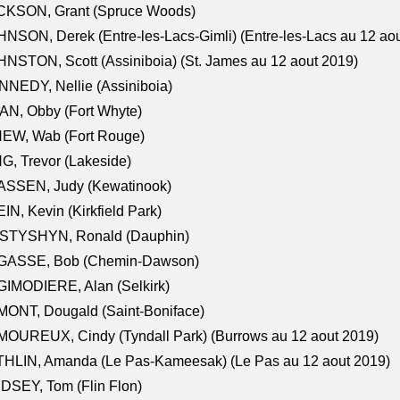
CKSON, Grant (Spruce Woods)
NSON, Derek (Entre-les-Lacs-Gimli) (Entre-les-Lacs au 12 ao
NSTON, Scott (Assiniboia) (St. James au 12 aout 2019)
NEDY, Nellie (Assiniboia)
N, Obby (Fort Whyte)
NEW, Wab (Fort Rouge)
G, Trevor (Lakeside)
ASSEN, Judy (Kewatinook)
IN, Kevin (Kirkfield Park)
STYSHYN, Ronald (Dauphin)
GASSE, Bob (Chemin-Dawson)
IMODIERE, Alan (Selkirk)
ONT, Dougald (Saint-Boniface)
OUREUX, Cindy (Tyndall Park) (Burrows au 12 aout 2019)
HLIN, Amanda (Le Pas-Kameesak) (Le Pas au 12 aout 2019)
DSEY, Tom (Flin Flon)