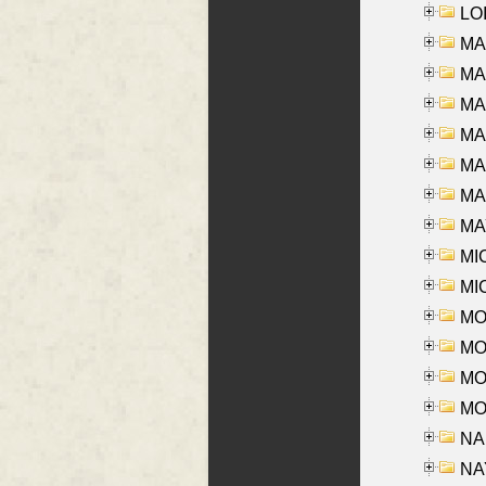
LOI
MA
MA
MA
MA
MA
MAR
MAY
MI
MI
MO
MOR
MOS
MOY
NA
NAY