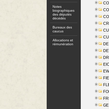
COO
Notes
CO
biographiques
des députés
COX
décédés
CRO
Bureaux des
CUL
caucus
CUR
Allocations et
DE
rémunération
DE
DRI
EI
EW
FIE
FLE
FON
FR
GE