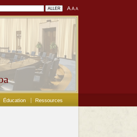
A
A
A
ba
Éducation
Ressources