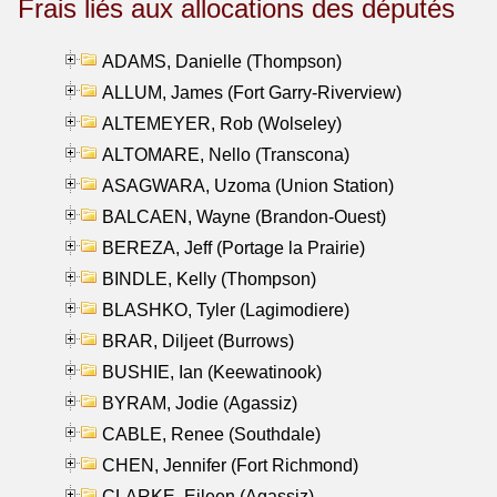
Frais liés aux allocations des députés
ADAMS, Danielle (Thompson)
ALLUM, James (Fort Garry-Riverview)
ALTEMEYER, Rob (Wolseley)
ALTOMARE, Nello (Transcona)
ASAGWARA, Uzoma (Union Station)
BALCAEN, Wayne (Brandon-Ouest)
BEREZA, Jeff (Portage la Prairie)
BINDLE, Kelly (Thompson)
BLASHKO, Tyler (Lagimodiere)
BRAR, Diljeet (Burrows)
BUSHIE, Ian (Keewatinook)
BYRAM, Jodie (Agassiz)
CABLE, Renee (Southdale)
CHEN, Jennifer (Fort Richmond)
CLARKE, Eileen (Agassiz)