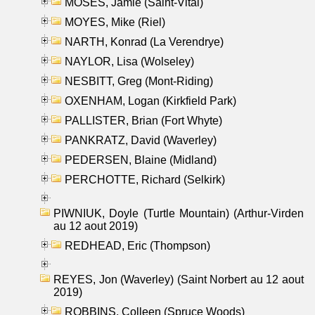
MOSES, Jamie (Saint-Vital)
MOYES, Mike (Riel)
NARTH, Konrad (La Verendrye)
NAYLOR, Lisa (Wolseley)
NESBITT, Greg (Mont-Riding)
OXENHAM, Logan (Kirkfield Park)
PALLISTER, Brian (Fort Whyte)
PANKRATZ, David (Waverley)
PEDERSEN, Blaine (Midland)
PERCHOTTE, Richard (Selkirk)
PIWNIUK, Doyle (Turtle Mountain) (Arthur-Virden
au 12 aout 2019)
REDHEAD, Eric (Thompson)
REYES, Jon (Waverley) (Saint Norbert au 12 aout
2019)
ROBBINS, Colleen (Spruce Woods)