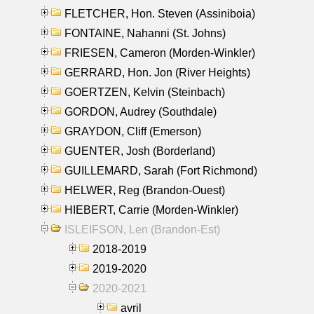
FLETCHER, Hon. Steven (Assiniboia)
FONTAINE, Nahanni (St. Johns)
FRIESEN, Cameron (Morden-Winkler)
GERRARD, Hon. Jon (River Heights)
GOERTZEN, Kelvin (Steinbach)
GORDON, Audrey (Southdale)
GRAYDON, Cliff (Emerson)
GUENTER, Josh (Borderland)
GUILLEMARD, Sarah (Fort Richmond)
HELWER, Reg (Brandon-Ouest)
HIEBERT, Carrie (Morden-Winkler)
ISLEIFSON, Len (Brandon-Est)
2018-2019
2019-2020
2020-2021
avril