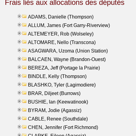
Frais liés aux allocations des députés
ADAMS, Danielle (Thompson)
ALLUM, James (Fort Garry-Riverview)
ALTEMEYER, Rob (Wolseley)
ALTOMARE, Nello (Transcona)
ASAGWARA, Uzoma (Union Station)
BALCAEN, Wayne (Brandon-Ouest)
BEREZA, Jeff (Portage la Prairie)
BINDLE, Kelly (Thompson)
BLASHKO, Tyler (Lagimodiere)
BRAR, Diljeet (Burrows)
BUSHIE, Ian (Keewatinook)
BYRAM, Jodie (Agassiz)
CABLE, Renee (Southdale)
CHEN, Jennifer (Fort Richmond)
CLARKE, Eileen (Agassiz)