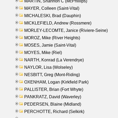
MARTIN, Shannon C (McPhillips)
MAYER, Colleen (Saint-Vital)
MICHALESKI, Brad (Dauphin)
MICKLEFIELD, Andrew (Rossmere)
MORLEY-LECOMTE, Janice (Riviere-Seine)
MOROZ, Mike (River Heights)
MOSES, Jamie (Saint-Vital)
MOYES, Mike (Riel)
NARTH, Konrad (La Verendrye)
NAYLOR, Lisa (Wolseley)
NESBITT, Greg (Mont-Riding)
OXENHAM, Logan (Kirkfield Park)
PALLISTER, Brian (Fort Whyte)
PANKRATZ, David (Waverley)
PEDERSEN, Blaine (Midland)
PERCHOTTE, Richard (Selkirk)