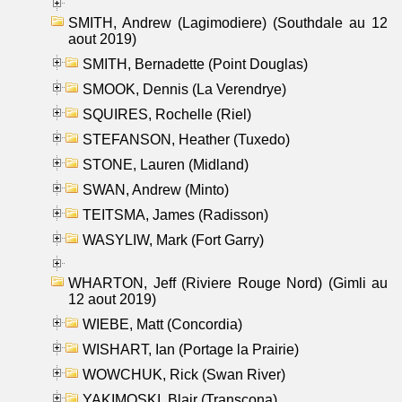
SMITH, Andrew (Lagimodiere) (Southdale au 12
aout 2019)
SMITH, Bernadette (Point Douglas)
SMOOK, Dennis (La Verendrye)
SQUIRES, Rochelle (Riel)
STEFANSON, Heather (Tuxedo)
STONE, Lauren (Midland)
SWAN, Andrew (Minto)
TEITSMA, James (Radisson)
WASYLIW, Mark (Fort Garry)
WHARTON, Jeff (Riviere Rouge Nord) (Gimli au
12 aout 2019)
WIEBE, Matt (Concordia)
WISHART, Ian (Portage la Prairie)
WOWCHUK, Rick (Swan River)
YAKIMOSKI, Blair (Transcona)