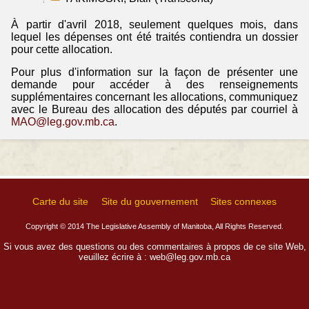
À partir d'avril 2018, seulement quelques mois, dans
lequel les dépenses ont été traités contiendra un dossier
pour cette allocation.
Pour plus d'information sur la façon de présenter une
demande pour accéder à des renseignements
supplémentaires concernant les allocations, communiquez
avec le Bureau des allocation des députés par courriel à
MAO@leg.gov.mb.ca
.
Carte du site
Site du gouvernement
Sites connexes
Copyright © 2014 The Legislative Assembly of Manitoba, All Rights Reserved.
Si vous avez des questions ou des commentaires à propos de ce site Web,
veuillez écrire à :
web@leg.gov.mb.ca