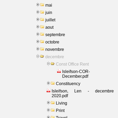
mai
juin
juillet
aout
septembre
octobre
novembre
decembre
Const Office Rent
Isleifson-COR-
December.pdf
Constituency
Isleifson, Len - decembre
2020.pdf
Living
Print
Travel