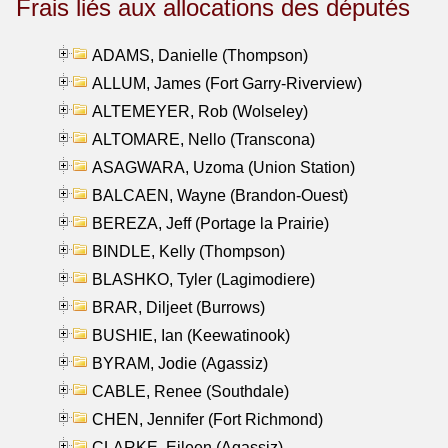
Frais liés aux allocations des députés
ADAMS, Danielle (Thompson)
ALLUM, James (Fort Garry-Riverview)
ALTEMEYER, Rob (Wolseley)
ALTOMARE, Nello (Transcona)
ASAGWARA, Uzoma (Union Station)
BALCAEN, Wayne (Brandon-Ouest)
BEREZA, Jeff (Portage la Prairie)
BINDLE, Kelly (Thompson)
BLASHKO, Tyler (Lagimodiere)
BRAR, Diljeet (Burrows)
BUSHIE, Ian (Keewatinook)
BYRAM, Jodie (Agassiz)
CABLE, Renee (Southdale)
CHEN, Jennifer (Fort Richmond)
CLARKE, Eileen (Agassiz)