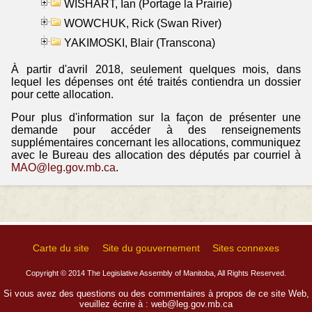
WISHART, Ian (Portage la Prairie)
WOWCHUK, Rick (Swan River)
YAKIMOSKI, Blair (Transcona)
À partir d'avril 2018, seulement quelques mois, dans
lequel les dépenses ont été traités contiendra un dossier
pour cette allocation.
Pour plus d'information sur la façon de présenter une
demande pour accéder à des renseignements
supplémentaires concernant les allocations, communiquez
avec le Bureau des allocation des députés par courriel à
MAO@leg.gov.mb.ca
.
Carte du site
Site du gouvernement
Sites connexes
Copyright © 2014 The Legislative Assembly of Manitoba, All Rights Reserved.
Si vous avez des questions ou des commentaires à propos de ce site Web,
veuillez écrire à :
web@leg.gov.mb.ca