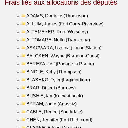
Frais liés aux allocations des députés
ADAMS, Danielle (Thompson)
ALLUM, James (Fort Garry-Riverview)
ALTEMEYER, Rob (Wolseley)
ALTOMARE, Nello (Transcona)
ASAGWARA, Uzoma (Union Station)
BALCAEN, Wayne (Brandon-Ouest)
BEREZA, Jeff (Portage la Prairie)
BINDLE, Kelly (Thompson)
BLASHKO, Tyler (Lagimodiere)
BRAR, Diljeet (Burrows)
BUSHIE, Ian (Keewatinook)
BYRAM, Jodie (Agassiz)
CABLE, Renee (Southdale)
CHEN, Jennifer (Fort Richmond)
CLARKE, Eileen (Agassiz)