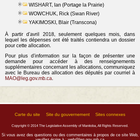
WISHART, Ian (Portage la Prairie)
WOWCHUK, Rick (Swan River)
YAKIMOSKI, Blair (Transcona)
À partir d'avril 2018, seulement quelques mois, dans
lequel les dépenses ont été traités contiendra un dossier
pour cette allocation.
Pour plus d'information sur la façon de présenter une
demande pour accéder à des renseignements
supplémentaires concernant les allocations, communiquez
avec le Bureau des allocation des députés par courriel à
MAO@leg.gov.mb.ca
.
Carte du site
Site du gouvernement
Sites connexes
Copyright © 2014 The Legislative Assembly of Manitoba, All Rights Reserved.
Si vous avez des questions ou des commentaires à propos de ce site Web,
veuillez écrire à :
web@leg.gov.mb.ca