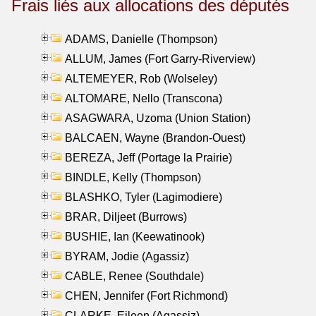
Frais liés aux allocations des députés
ADAMS, Danielle (Thompson)
ALLUM, James (Fort Garry-Riverview)
ALTEMEYER, Rob (Wolseley)
ALTOMARE, Nello (Transcona)
ASAGWARA, Uzoma (Union Station)
BALCAEN, Wayne (Brandon-Ouest)
BEREZA, Jeff (Portage la Prairie)
BINDLE, Kelly (Thompson)
BLASHKO, Tyler (Lagimodiere)
BRAR, Diljeet (Burrows)
BUSHIE, Ian (Keewatinook)
BYRAM, Jodie (Agassiz)
CABLE, Renee (Southdale)
CHEN, Jennifer (Fort Richmond)
CLARKE, Eileen (Agassiz)