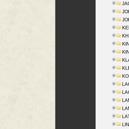
JA
JOH
JOH
KEN
KHA
KI
KIN
KL
KLE
KO
LA
LAG
LAM
LAM
LAT
LIN