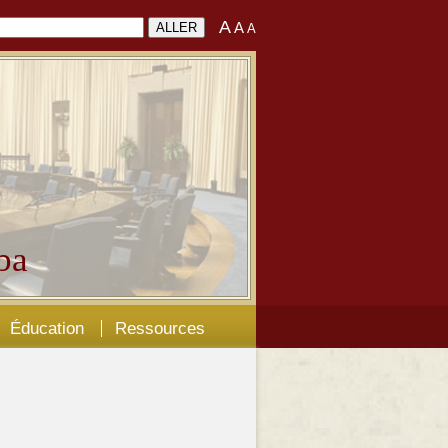
A
A
A
ba
Éducation
Ressources