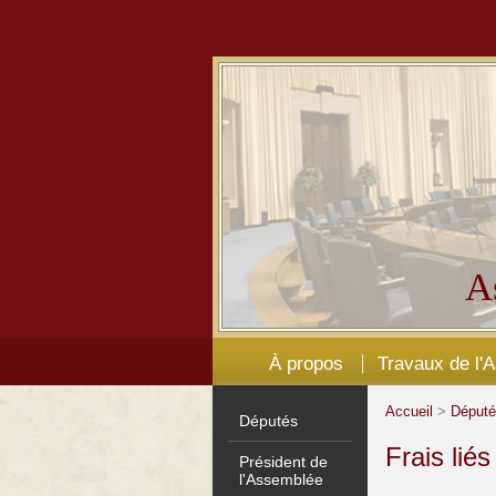
A
À propos
Travaux de l'
Accueil
>
Déput
Députés
Frais lié
Président de
l'Assemblée