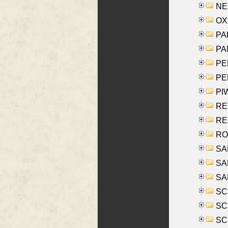
NES
OXE
PAL
PA
PE
PE
PIW
RE
REY
RO
SAL
SA
SA
SC
SCH
SCH