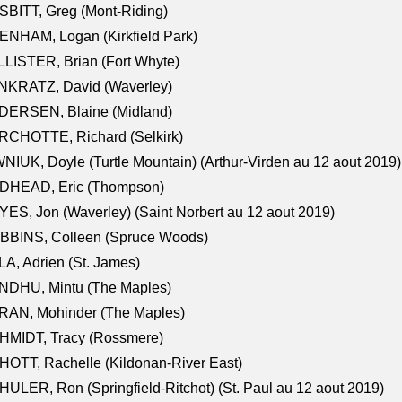
BITT, Greg (Mont-Riding)
NHAM, Logan (Kirkfield Park)
LISTER, Brian (Fort Whyte)
NKRATZ, David (Waverley)
DERSEN, Blaine (Midland)
RCHOTTE, Richard (Selkirk)
NIUK, Doyle (Turtle Mountain) (Arthur-Virden au 12 aout 2019)
DHEAD, Eric (Thompson)
ES, Jon (Waverley) (Saint Norbert au 12 aout 2019)
BBINS, Colleen (Spruce Woods)
A, Adrien (St. James)
NDHU, Mintu (The Maples)
RAN, Mohinder (The Maples)
HMIDT, Tracy (Rossmere)
OTT, Rachelle (Kildonan-River East)
ULER, Ron (Springfield-Ritchot) (St. Paul au 12 aout 2019)