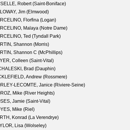
SELLE, Robert (Saint-Boniface)
LOWAY, Jim (Elmwood)
RCELINO, Florfina (Logan)
RCELINO, Malaya (Notre Dame)
RCELINO, Ted (Tyndall Park)
RTIN, Shannon (Morris)
TIN, Shannon C (McPhillips)
ER, Colleen (Saint-Vital)
CHALESKI, Brad (Dauphin)
CKLEFIELD, Andrew (Rossmere)
RLEY-LECOMTE, Janice (Riviere-Seine)
OZ, Mike (River Heights)
ES, Jamie (Saint-Vital)
ES, Mike (Riel)
RTH, Konrad (La Verendrye)
LOR, Lisa (Wolseley)