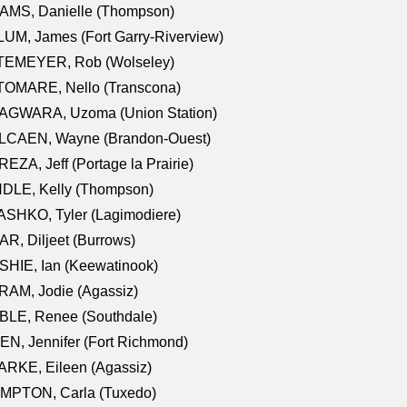
AMS, Danielle (Thompson)
UM, James (Fort Garry-Riverview)
TEMEYER, Rob (Wolseley)
TOMARE, Nello (Transcona)
AGWARA, Uzoma (Union Station)
LCAEN, Wayne (Brandon-Ouest)
EZA, Jeff (Portage la Prairie)
NDLE, Kelly (Thompson)
SHKO, Tyler (Lagimodiere)
R, Diljeet (Burrows)
HIE, Ian (Keewatinook)
AM, Jodie (Agassiz)
BLE, Renee (Southdale)
N, Jennifer (Fort Richmond)
RKE, Eileen (Agassiz)
MPTON, Carla (Tuxedo)