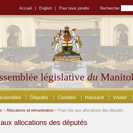
Accueil
|
English
|
Pour nous joindre
Rechercher
ssemblée législative
du
Manito
Assemblée
Députés
Comités
Hansard
Visiter
és
>
Allocations et rémunération
> Frais liés aux allocations des députés
s aux allocations des députés