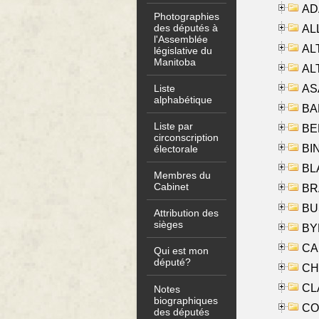
AD
Photographies
des députés à
ALL
l'Assemblée
AL
législative du
Manitoba
AL
AS
Liste
alphabétique
BA
Liste par
BER
circonscription
BI
électorale
BLA
Membres du
Cabinet
BRA
BUS
Attribution des
sièges
BYR
CA
Qui est mon
député?
CHE
CLA
Notes
biographiques
CO
des députés