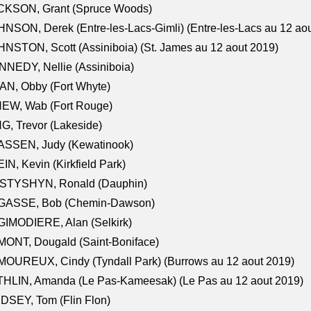
CKSON, Grant (Spruce Woods)
NSON, Derek (Entre-les-Lacs-Gimli) (Entre-les-Lacs au 12 ao
NSTON, Scott (Assiniboia) (St. James au 12 aout 2019)
NEDY, Nellie (Assiniboia)
N, Obby (Fort Whyte)
NEW, Wab (Fort Rouge)
G, Trevor (Lakeside)
ASSEN, Judy (Kewatinook)
IN, Kevin (Kirkfield Park)
STYSHYN, Ronald (Dauphin)
GASSE, Bob (Chemin-Dawson)
IMODIERE, Alan (Selkirk)
ONT, Dougald (Saint-Boniface)
OUREUX, Cindy (Tyndall Park) (Burrows au 12 aout 2019)
HLIN, Amanda (Le Pas-Kameesak) (Le Pas au 12 aout 2019)
DSEY, Tom (Flin Flon)