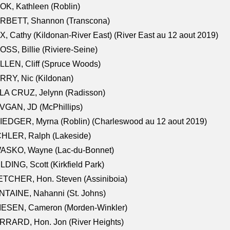
K, Kathleen (Roblin)
RBETT, Shannon (Transcona)
, Cathy (Kildonan-River East) (River East au 12 aout 2019)
SS, Billie (Riviere-Seine)
LEN, Cliff (Spruce Woods)
RY, Nic (Kildonan)
LA CRUZ, Jelynn (Radisson)
VGAN, JD (McPhillips)
EDGER, Myrna (Roblin) (Charleswood au 12 aout 2019)
CHLER, Ralph (Lakeside)
ASKO, Wayne (Lac-du-Bonnet)
LDING, Scott (Kirkfield Park)
TCHER, Hon. Steven (Assiniboia)
TAINE, Nahanni (St. Johns)
IESEN, Cameron (Morden-Winkler)
RRARD, Hon. Jon (River Heights)