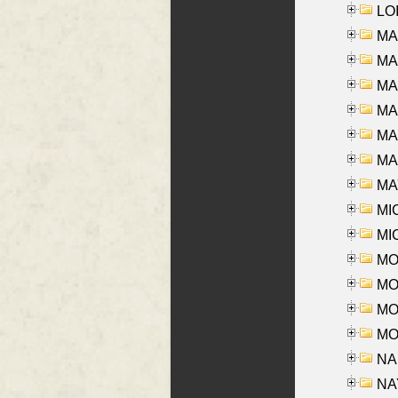
LOI
MA
MA
MA
MA
MA
MAR
MAY
MI
MI
MO
MOR
MOS
MOY
NA
NAY