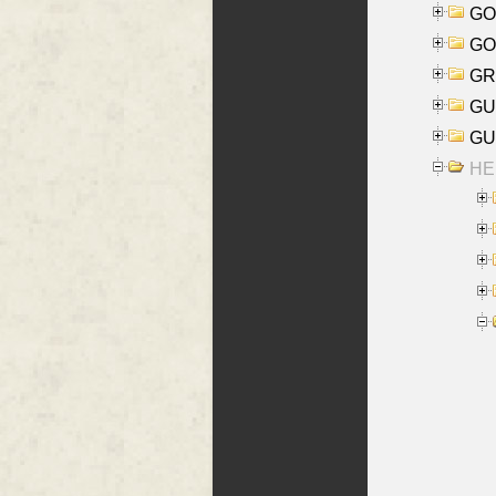
GO
GO
GR
GU
GU
HE