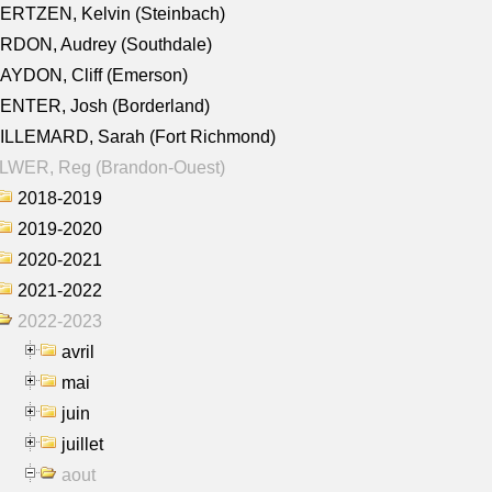
ERTZEN, Kelvin (Steinbach)
RDON, Audrey (Southdale)
AYDON, Cliff (Emerson)
ENTER, Josh (Borderland)
ILLEMARD, Sarah (Fort Richmond)
LWER, Reg (Brandon-Ouest)
2018-2019
2019-2020
2020-2021
2021-2022
2022-2023
avril
mai
juin
juillet
aout