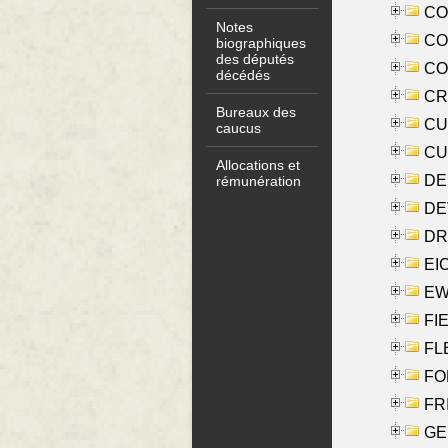
COO
Notes
CO
biographiques
des députés
COX
décédés
CRO
Bureaux des
CUL
caucus
CUR
Allocations et
DE
rémunération
DE
DRI
EI
EW
FIE
FLE
FON
FR
GE