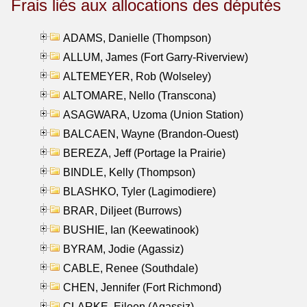
Frais liés aux allocations des députés
ADAMS, Danielle (Thompson)
ALLUM, James (Fort Garry-Riverview)
ALTEMEYER, Rob (Wolseley)
ALTOMARE, Nello (Transcona)
ASAGWARA, Uzoma (Union Station)
BALCAEN, Wayne (Brandon-Ouest)
BEREZA, Jeff (Portage la Prairie)
BINDLE, Kelly (Thompson)
BLASHKO, Tyler (Lagimodiere)
BRAR, Diljeet (Burrows)
BUSHIE, Ian (Keewatinook)
BYRAM, Jodie (Agassiz)
CABLE, Renee (Southdale)
CHEN, Jennifer (Fort Richmond)
CLARKE, Eileen (Agassiz)