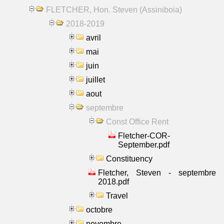
FLETCHER, Hon. Steven (Assiniboia)
2018-2019
avril
mai
juin
juillet
aout
septembre
Const Office Rent
Fletcher-COR-
September.pdf
Constituency
Fletcher, Steven - septembre
2018.pdf
Travel
octobre
novembre