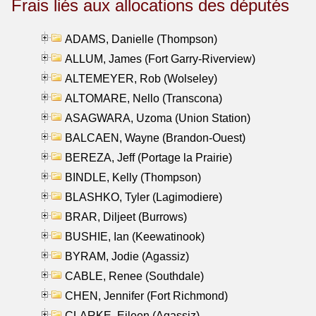
Frais liés aux allocations des députés
ADAMS, Danielle (Thompson)
ALLUM, James (Fort Garry-Riverview)
ALTEMEYER, Rob (Wolseley)
ALTOMARE, Nello (Transcona)
ASAGWARA, Uzoma (Union Station)
BALCAEN, Wayne (Brandon-Ouest)
BEREZA, Jeff (Portage la Prairie)
BINDLE, Kelly (Thompson)
BLASHKO, Tyler (Lagimodiere)
BRAR, Diljeet (Burrows)
BUSHIE, Ian (Keewatinook)
BYRAM, Jodie (Agassiz)
CABLE, Renee (Southdale)
CHEN, Jennifer (Fort Richmond)
CLARKE, Eileen (Agassiz)