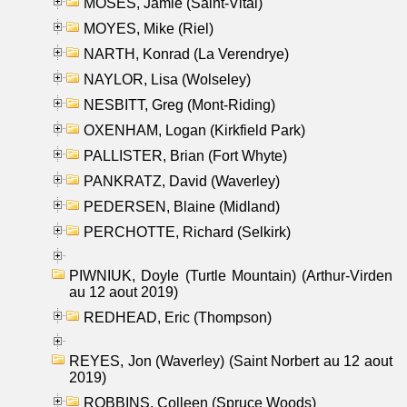
MOSES, Jamie (Saint-Vital)
MOYES, Mike (Riel)
NARTH, Konrad (La Verendrye)
NAYLOR, Lisa (Wolseley)
NESBITT, Greg (Mont-Riding)
OXENHAM, Logan (Kirkfield Park)
PALLISTER, Brian (Fort Whyte)
PANKRATZ, David (Waverley)
PEDERSEN, Blaine (Midland)
PERCHOTTE, Richard (Selkirk)
PIWNIUK, Doyle (Turtle Mountain) (Arthur-Virden
au 12 aout 2019)
REDHEAD, Eric (Thompson)
REYES, Jon (Waverley) (Saint Norbert au 12 aout
2019)
ROBBINS, Colleen (Spruce Woods)