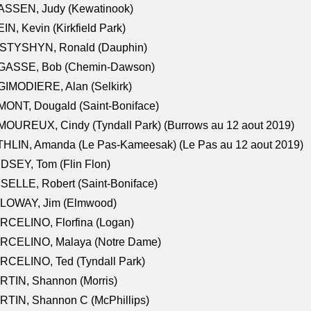
ASSEN, Judy (Kewatinook)
IN, Kevin (Kirkfield Park)
STYSHYN, Ronald (Dauphin)
GASSE, Bob (Chemin-Dawson)
IMODIERE, Alan (Selkirk)
ONT, Dougald (Saint-Boniface)
OUREUX, Cindy (Tyndall Park) (Burrows au 12 aout 2019)
HLIN, Amanda (Le Pas-Kameesak) (Le Pas au 12 aout 2019)
DSEY, Tom (Flin Flon)
SELLE, Robert (Saint-Boniface)
LOWAY, Jim (Elmwood)
RCELINO, Florfina (Logan)
RCELINO, Malaya (Notre Dame)
RCELINO, Ted (Tyndall Park)
RTIN, Shannon (Morris)
TIN, Shannon C (McPhillips)