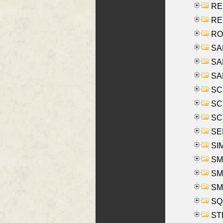
RE
REY
RO
SAL
SA
SA
SC
SCH
SCH
SEL
SIM
SMI
SMI
SM
SQU
ST