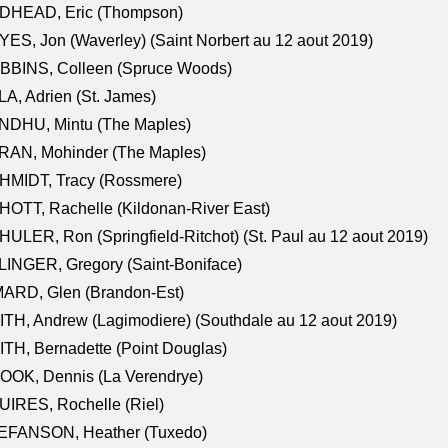
DHEAD, Eric (Thompson)
ES, Jon (Waverley) (Saint Norbert au 12 aout 2019)
BBINS, Colleen (Spruce Woods)
A, Adrien (St. James)
NDHU, Mintu (The Maples)
RAN, Mohinder (The Maples)
HMIDT, Tracy (Rossmere)
OTT, Rachelle (Kildonan-River East)
ULER, Ron (Springfield-Ritchot) (St. Paul au 12 aout 2019)
INGER, Gregory (Saint-Boniface)
ARD, Glen (Brandon-Est)
TH, Andrew (Lagimodiere) (Southdale au 12 aout 2019)
TH, Bernadette (Point Douglas)
OOK, Dennis (La Verendrye)
IRES, Rochelle (Riel)
EFANSON, Heather (Tuxedo)