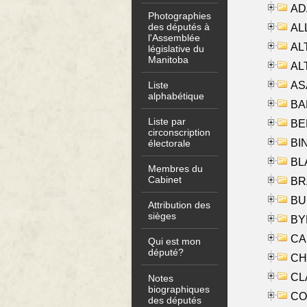
AD
Photographies
des députés à
ALL
l'Assemblée
AL
législative du
Manitoba
AL
AS
Liste
alphabétique
BA
Liste par
BER
circonscription
BI
électorale
BLA
Membres du
Cabinet
BRA
BUS
Attribution des
sièges
BYR
CA
Qui est mon
député?
CHE
CLA
Notes
biographiques
CO
des députés