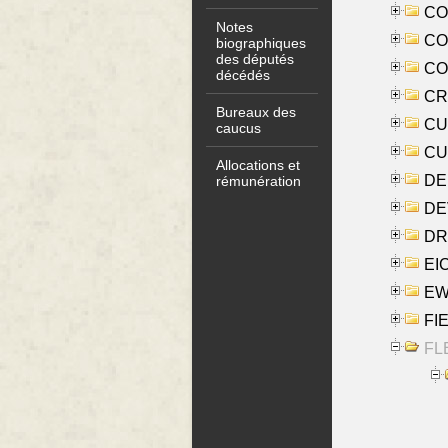
COO
Notes
CO
biographiques
des députés
COX
décédés
CRO
Bureaux des
CUL
caucus
CUR
Allocations et
DE
rémunération
DE
DRI
EI
EW
FIE
FLE