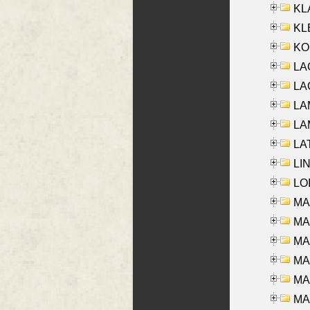
KL
KLE
KO
LA
LAG
LAM
LAM
LAT
LIN
LOI
MA
MA
MA
MA
MA
MAR