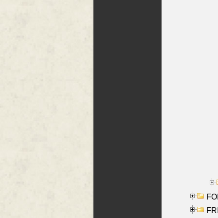
FON
FR