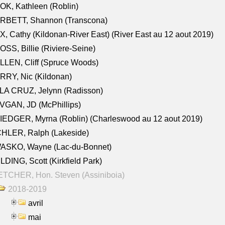
K, Kathleen (Roblin)
RBETT, Shannon (Transcona)
, Cathy (Kildonan-River East) (River East au 12 aout 2019)
SS, Billie (Riviere-Seine)
LEN, Cliff (Spruce Woods)
RY, Nic (Kildonan)
LA CRUZ, Jelynn (Radisson)
VGAN, JD (McPhillips)
EDGER, Myrna (Roblin) (Charleswood au 12 aout 2019)
CHLER, Ralph (Lakeside)
ASKO, Wayne (Lac-du-Bonnet)
LDING, Scott (Kirkfield Park)
TCHER, Hon. Steven (Assiniboia)
2018-2019
avril
mai