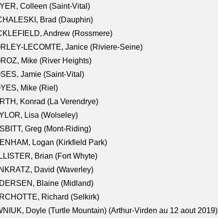
ER, Colleen (Saint-Vital)
CHALESKI, Brad (Dauphin)
CKLEFIELD, Andrew (Rossmere)
RLEY-LECOMTE, Janice (Riviere-Seine)
OZ, Mike (River Heights)
ES, Jamie (Saint-Vital)
ES, Mike (Riel)
RTH, Konrad (La Verendrye)
LOR, Lisa (Wolseley)
BITT, Greg (Mont-Riding)
NHAM, Logan (Kirkfield Park)
LISTER, Brian (Fort Whyte)
NKRATZ, David (Waverley)
DERSEN, Blaine (Midland)
RCHOTTE, Richard (Selkirk)
NIUK, Doyle (Turtle Mountain) (Arthur-Virden au 12 aout 2019)