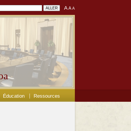
A
A
A
ba
Éducation
Ressources