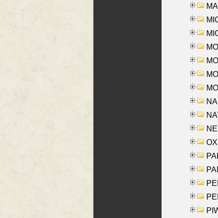
MAY
MI
MI
MO
MOR
MOS
MOY
NA
NAY
NES
OXE
PAL
PA
PE
PE
PIW