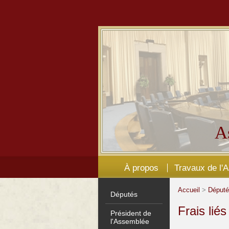
A
À propos
Travaux de l'
Accueil
>
Déput
Députés
Frais lié
Président de
l'Assemblée