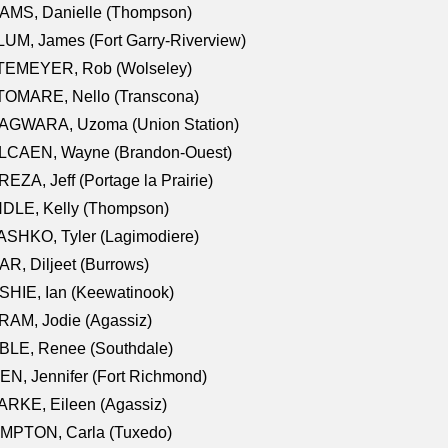
AMS, Danielle (Thompson)
UM, James (Fort Garry-Riverview)
TEMEYER, Rob (Wolseley)
TOMARE, Nello (Transcona)
AGWARA, Uzoma (Union Station)
LCAEN, Wayne (Brandon-Ouest)
EZA, Jeff (Portage la Prairie)
NDLE, Kelly (Thompson)
SHKO, Tyler (Lagimodiere)
R, Diljeet (Burrows)
HIE, Ian (Keewatinook)
AM, Jodie (Agassiz)
BLE, Renee (Southdale)
N, Jennifer (Fort Richmond)
RKE, Eileen (Agassiz)
MPTON, Carla (Tuxedo)