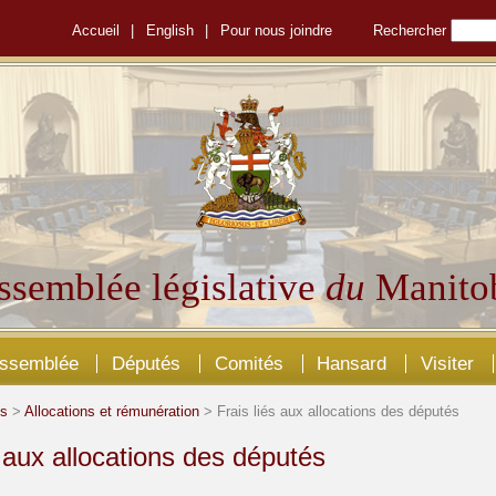
Accueil
|
English
|
Pour nous joindre
Rechercher
ssemblée législative
du
Manito
Assemblée
Députés
Comités
Hansard
Visiter
és
>
Allocations et rémunération
> Frais liés aux allocations des députés
s aux allocations des députés