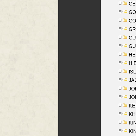
GE
GO
GO
GR
GU
GU
HE
HIE
ISL
JA
JOH
JOH
KEN
KHA
KI
KIN