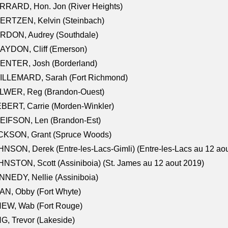
RRARD, Hon. Jon (River Heights)
ERTZEN, Kelvin (Steinbach)
RDON, Audrey (Southdale)
AYDON, Cliff (Emerson)
ENTER, Josh (Borderland)
ILLEMARD, Sarah (Fort Richmond)
LWER, Reg (Brandon-Ouest)
BERT, Carrie (Morden-Winkler)
EIFSON, Len (Brandon-Est)
CKSON, Grant (Spruce Woods)
NSON, Derek (Entre-les-Lacs-Gimli) (Entre-les-Lacs au 12 ao
NSTON, Scott (Assiniboia) (St. James au 12 aout 2019)
NEDY, Nellie (Assiniboia)
N, Obby (Fort Whyte)
NEW, Wab (Fort Rouge)
G, Trevor (Lakeside)