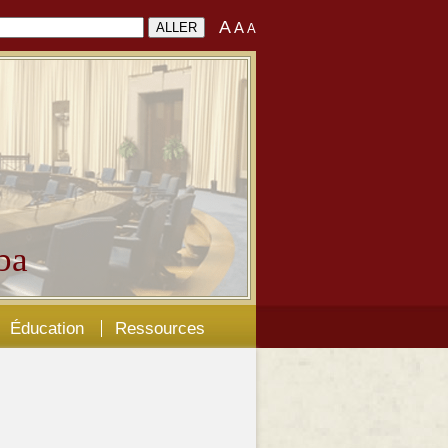
A
A
A
ba
Éducation
Ressources