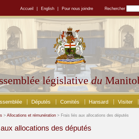
Accueil
|
English
|
Pour nous joindre
Rechercher
ssemblée législative
du
Manito
Assemblée
Députés
Comités
Hansard
Visiter
és
>
Allocations et rémunération
> Frais liés aux allocations des députés
s aux allocations des députés