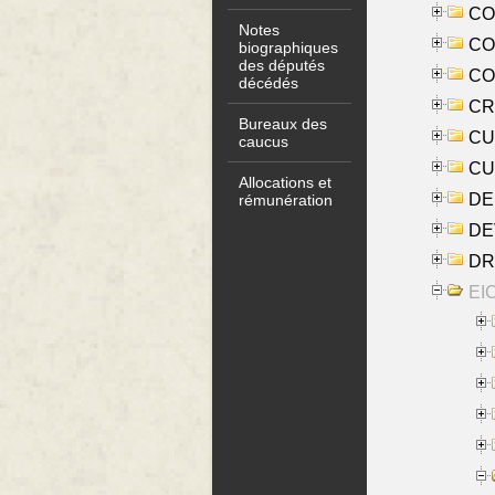
COO
Notes
CO
biographiques
des députés
COX
décédés
CRO
Bureaux des
CUL
caucus
CUR
Allocations et
DE
rémunération
DE
DRI
EI