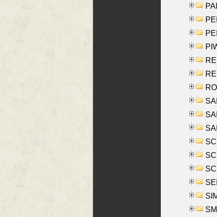
PA
PE
PE
PIW
RE
REY
RO
SAL
SA
SA
SC
SCH
SCH
SEL
SIM
SMI