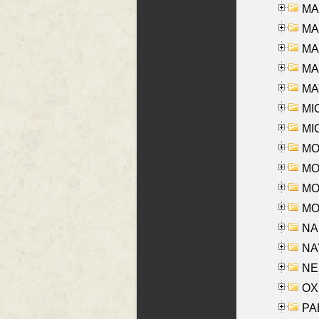
MA
MA
MA
MAR
MAY
MI
MI
MO
MOR
MOS
MOY
NA
NAY
NES
OXE
PAL