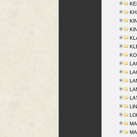
KEN
KHA
KI
KIN
KL
KLE
KO
LA
LAG
LAM
LAM
LAT
LIN
LOI
MA
MA