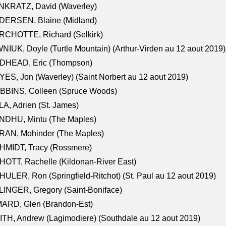
NKRATZ, David (Waverley)
DERSEN, Blaine (Midland)
RCHOTTE, Richard (Selkirk)
NIUK, Doyle (Turtle Mountain) (Arthur-Virden au 12 aout 2019)
DHEAD, Eric (Thompson)
ES, Jon (Waverley) (Saint Norbert au 12 aout 2019)
BBINS, Colleen (Spruce Woods)
A, Adrien (St. James)
NDHU, Mintu (The Maples)
RAN, Mohinder (The Maples)
HMIDT, Tracy (Rossmere)
OTT, Rachelle (Kildonan-River East)
ULER, Ron (Springfield-Ritchot) (St. Paul au 12 aout 2019)
INGER, Gregory (Saint-Boniface)
ARD, Glen (Brandon-Est)
TH, Andrew (Lagimodiere) (Southdale au 12 aout 2019)