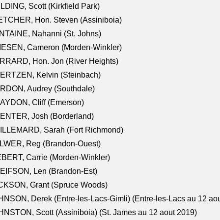
LDING, Scott (Kirkfield Park)
TCHER, Hon. Steven (Assiniboia)
TAINE, Nahanni (St. Johns)
IESEN, Cameron (Morden-Winkler)
RRARD, Hon. Jon (River Heights)
ERTZEN, Kelvin (Steinbach)
RDON, Audrey (Southdale)
AYDON, Cliff (Emerson)
ENTER, Josh (Borderland)
ILLEMARD, Sarah (Fort Richmond)
LWER, Reg (Brandon-Ouest)
BERT, Carrie (Morden-Winkler)
EIFSON, Len (Brandon-Est)
CKSON, Grant (Spruce Woods)
NSON, Derek (Entre-les-Lacs-Gimli) (Entre-les-Lacs au 12 ao
NSTON, Scott (Assiniboia) (St. James au 12 aout 2019)