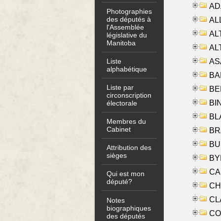
AD
Photographies
des députés à
ALL
l'Assemblée
AL
législative du
Manitoba
AL
AS
Liste
alphabétique
BA
Liste par
BER
circonscription
BI
électorale
BLA
Membres du
Cabinet
BRA
BUS
Attribution des
sièges
BYR
CA
Qui est mon
député?
CHE
CLA
Notes
biographiques
CO
des députés