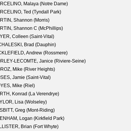
RCELINO, Malaya (Notre Dame)
RCELINO, Ted (Tyndall Park)
RTIN, Shannon (Morris)
TIN, Shannon C (McPhillips)
ER, Colleen (Saint-Vital)
CHALESKI, Brad (Dauphin)
CKLEFIELD, Andrew (Rossmere)
RLEY-LECOMTE, Janice (Riviere-Seine)
OZ, Mike (River Heights)
ES, Jamie (Saint-Vital)
ES, Mike (Riel)
RTH, Konrad (La Verendrye)
LOR, Lisa (Wolseley)
BITT, Greg (Mont-Riding)
NHAM, Logan (Kirkfield Park)
LISTER, Brian (Fort Whyte)