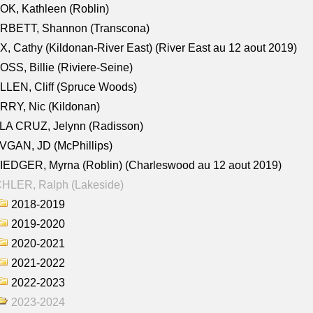
K, Kathleen (Roblin)
RBETT, Shannon (Transcona)
, Cathy (Kildonan-River East) (River East au 12 aout 2019)
SS, Billie (Riviere-Seine)
LEN, Cliff (Spruce Woods)
RY, Nic (Kildonan)
LA CRUZ, Jelynn (Radisson)
VGAN, JD (McPhillips)
EDGER, Myrna (Roblin) (Charleswood au 12 aout 2019)
CHLER, Ralph (Lakeside)
2018-2019
2019-2020
2020-2021
2021-2022
2022-2023
2023-2024