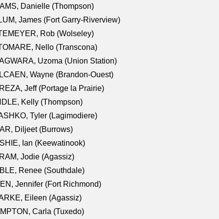
AMS, Danielle (Thompson)
UM, James (Fort Garry-Riverview)
TEMEYER, Rob (Wolseley)
TOMARE, Nello (Transcona)
AGWARA, Uzoma (Union Station)
LCAEN, Wayne (Brandon-Ouest)
EZA, Jeff (Portage la Prairie)
NDLE, Kelly (Thompson)
SHKO, Tyler (Lagimodiere)
R, Diljeet (Burrows)
HIE, Ian (Keewatinook)
AM, Jodie (Agassiz)
BLE, Renee (Southdale)
N, Jennifer (Fort Richmond)
RKE, Eileen (Agassiz)
MPTON, Carla (Tuxedo)