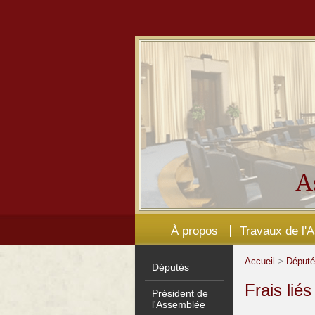
A
À propos
Travaux de l'
Accueil
>
Déput
Députés
Frais lié
Président de
l'Assemblée