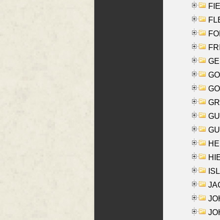
FIE
FLE
FON
FR
GE
GO
GO
GR
GU
GU
HE
HIE
ISL
JA
JOH
JOH