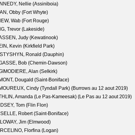
NEDY, Nellie (Assiniboia)
N, Obby (Fort Whyte)
NEW, Wab (Fort Rouge)
G, Trevor (Lakeside)
ASSEN, Judy (Kewatinook)
IN, Kevin (Kirkfield Park)
STYSHYN, Ronald (Dauphin)
GASSE, Bob (Chemin-Dawson)
IMODIERE, Alan (Selkirk)
ONT, Dougald (Saint-Boniface)
OUREUX, Cindy (Tyndall Park) (Burrows au 12 aout 2019)
HLIN, Amanda (Le Pas-Kameesak) (Le Pas au 12 aout 2019)
DSEY, Tom (Flin Flon)
SELLE, Robert (Saint-Boniface)
LOWAY, Jim (Elmwood)
RCELINO, Florfina (Logan)