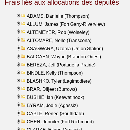
Frais liés aux allocations des députés
ADAMS, Danielle (Thompson)
ALLUM, James (Fort Garry-Riverview)
ALTEMEYER, Rob (Wolseley)
ALTOMARE, Nello (Transcona)
ASAGWARA, Uzoma (Union Station)
BALCAEN, Wayne (Brandon-Ouest)
BEREZA, Jeff (Portage la Prairie)
BINDLE, Kelly (Thompson)
BLASHKO, Tyler (Lagimodiere)
BRAR, Diljeet (Burrows)
BUSHIE, Ian (Keewatinook)
BYRAM, Jodie (Agassiz)
CABLE, Renee (Southdale)
CHEN, Jennifer (Fort Richmond)
CLARKE, Eileen (Agassiz)