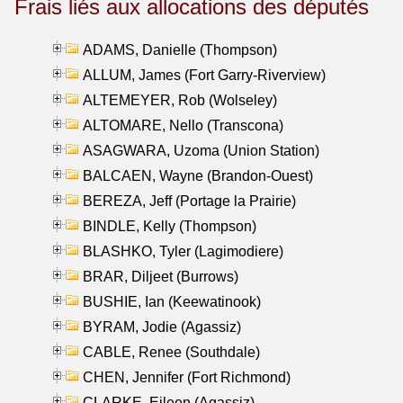
Frais liés aux allocations des députés
ADAMS, Danielle (Thompson)
ALLUM, James (Fort Garry-Riverview)
ALTEMEYER, Rob (Wolseley)
ALTOMARE, Nello (Transcona)
ASAGWARA, Uzoma (Union Station)
BALCAEN, Wayne (Brandon-Ouest)
BEREZA, Jeff (Portage la Prairie)
BINDLE, Kelly (Thompson)
BLASHKO, Tyler (Lagimodiere)
BRAR, Diljeet (Burrows)
BUSHIE, Ian (Keewatinook)
BYRAM, Jodie (Agassiz)
CABLE, Renee (Southdale)
CHEN, Jennifer (Fort Richmond)
CLARKE, Eileen (Agassiz)