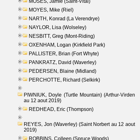
MOSES, Jamie (Saint-Vital)
MOYES, Mike (Riel)
NARTH, Konrad (La Verendrye)
NAYLOR, Lisa (Wolseley)
NESBITT, Greg (Mont-Riding)
OXENHAM, Logan (Kirkfield Park)
PALLISTER, Brian (Fort Whyte)
PANKRATZ, David (Waverley)
PEDERSEN, Blaine (Midland)
PERCHOTTE, Richard (Selkirk)
PIWNIUK, Doyle (Turtle Mountain) (Arthur-Virden
au 12 aout 2019)
REDHEAD, Eric (Thompson)
REYES, Jon (Waverley) (Saint Norbert au 12 aout
2019)
ROBBINS, Colleen (Spruce Woods)