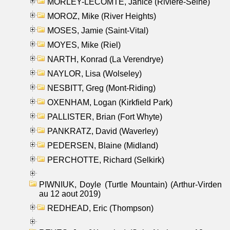
MORLEY-LECOMTE, Janice (Riviere-Seine)
MOROZ, Mike (River Heights)
MOSES, Jamie (Saint-Vital)
MOYES, Mike (Riel)
NARTH, Konrad (La Verendrye)
NAYLOR, Lisa (Wolseley)
NESBITT, Greg (Mont-Riding)
OXENHAM, Logan (Kirkfield Park)
PALLISTER, Brian (Fort Whyte)
PANKRATZ, David (Waverley)
PEDERSEN, Blaine (Midland)
PERCHOTTE, Richard (Selkirk)
PIWNIUK, Doyle (Turtle Mountain) (Arthur-Virden
au 12 aout 2019)
REDHEAD, Eric (Thompson)