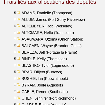
Frais liés aux allocations des députés
ADAMS, Danielle (Thompson)
ALLUM, James (Fort Garry-Riverview)
ALTEMEYER, Rob (Wolseley)
ALTOMARE, Nello (Transcona)
ASAGWARA, Uzoma (Union Station)
BALCAEN, Wayne (Brandon-Ouest)
BEREZA, Jeff (Portage la Prairie)
BINDLE, Kelly (Thompson)
BLASHKO, Tyler (Lagimodiere)
BRAR, Diljeet (Burrows)
BUSHIE, Ian (Keewatinook)
BYRAM, Jodie (Agassiz)
CABLE, Renee (Southdale)
CHEN, Jennifer (Fort Richmond)
CLARKE, Eileen (Agassiz)