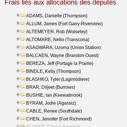
Frais liés aux allocations des députés
ADAMS, Danielle (Thompson)
ALLUM, James (Fort Garry-Riverview)
ALTEMEYER, Rob (Wolseley)
ALTOMARE, Nello (Transcona)
ASAGWARA, Uzoma (Union Station)
BALCAEN, Wayne (Brandon-Ouest)
BEREZA, Jeff (Portage la Prairie)
BINDLE, Kelly (Thompson)
BLASHKO, Tyler (Lagimodiere)
BRAR, Diljeet (Burrows)
BUSHIE, Ian (Keewatinook)
BYRAM, Jodie (Agassiz)
CABLE, Renee (Southdale)
CHEN, Jennifer (Fort Richmond)
CLARKE, Eileen (Agassiz)