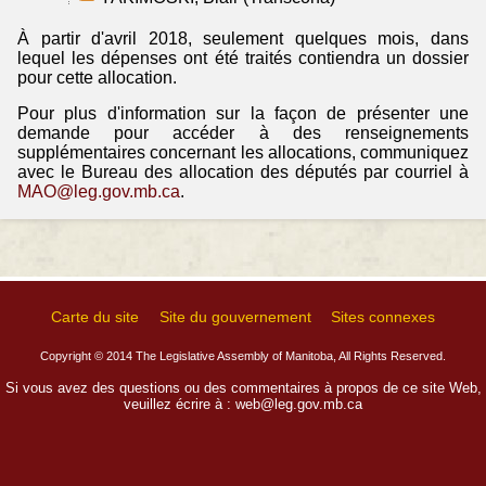
À partir d'avril 2018, seulement quelques mois, dans
lequel les dépenses ont été traités contiendra un dossier
pour cette allocation.
Pour plus d'information sur la façon de présenter une
demande pour accéder à des renseignements
supplémentaires concernant les allocations, communiquez
avec le Bureau des allocation des députés par courriel à
MAO@leg.gov.mb.ca
.
Carte du site
Site du gouvernement
Sites connexes
Copyright © 2014 The Legislative Assembly of Manitoba, All Rights Reserved.
Si vous avez des questions ou des commentaires à propos de ce site Web,
veuillez écrire à :
web@leg.gov.mb.ca