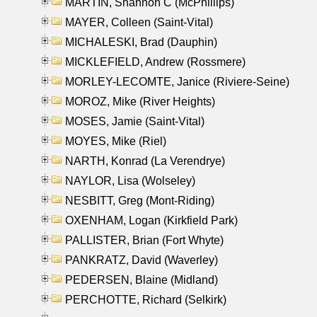
MARTIN, Shannon C (McPhillips)
MAYER, Colleen (Saint-Vital)
MICHALESKI, Brad (Dauphin)
MICKLEFIELD, Andrew (Rossmere)
MORLEY-LECOMTE, Janice (Riviere-Seine)
MOROZ, Mike (River Heights)
MOSES, Jamie (Saint-Vital)
MOYES, Mike (Riel)
NARTH, Konrad (La Verendrye)
NAYLOR, Lisa (Wolseley)
NESBITT, Greg (Mont-Riding)
OXENHAM, Logan (Kirkfield Park)
PALLISTER, Brian (Fort Whyte)
PANKRATZ, David (Waverley)
PEDERSEN, Blaine (Midland)
PERCHOTTE, Richard (Selkirk)