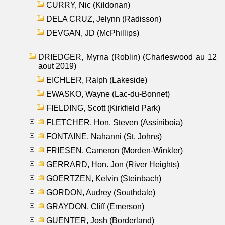
CURRY, Nic (Kildonan)
DELA CRUZ, Jelynn (Radisson)
DEVGAN, JD (McPhillips)
DRIEDGER, Myrna (Roblin) (Charleswood au 12
aout 2019)
EICHLER, Ralph (Lakeside)
EWASKO, Wayne (Lac-du-Bonnet)
FIELDING, Scott (Kirkfield Park)
FLETCHER, Hon. Steven (Assiniboia)
FONTAINE, Nahanni (St. Johns)
FRIESEN, Cameron (Morden-Winkler)
GERRARD, Hon. Jon (River Heights)
GOERTZEN, Kelvin (Steinbach)
GORDON, Audrey (Southdale)
GRAYDON, Cliff (Emerson)
GUENTER, Josh (Borderland)