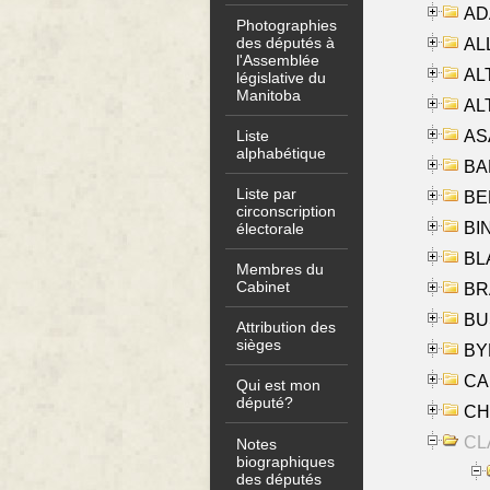
AD
Photographies
des députés à
ALL
l'Assemblée
AL
législative du
Manitoba
AL
AS
Liste
alphabétique
BA
Liste par
BER
circonscription
BI
électorale
BLA
Membres du
Cabinet
BRA
BUS
Attribution des
sièges
BYR
CA
Qui est mon
député?
CHE
CLA
Notes
biographiques
des députés