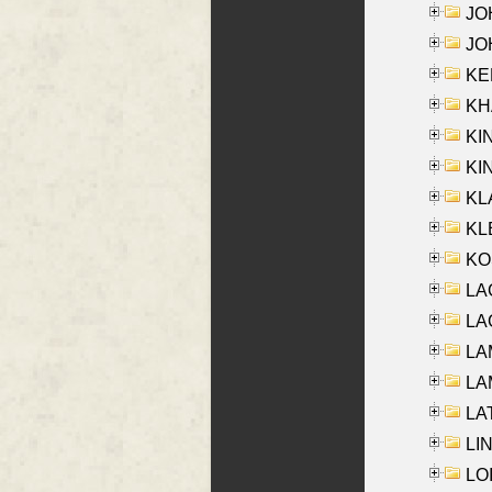
JOH
JOH
KEN
KHA
KI
KIN
KL
KLE
KO
LA
LAG
LAM
LAM
LAT
LIN
LOI