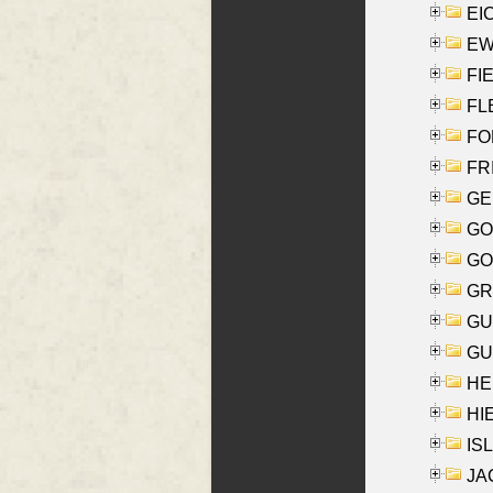
EI
EW
FIE
FLE
FON
FR
GE
GO
GO
GR
GU
GU
HE
HIE
ISL
JA