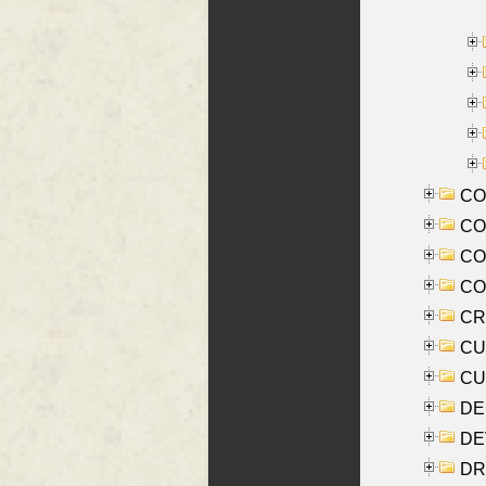
CO
COO
CO
COX
CRO
CUL
CUR
DE
DE
DRI