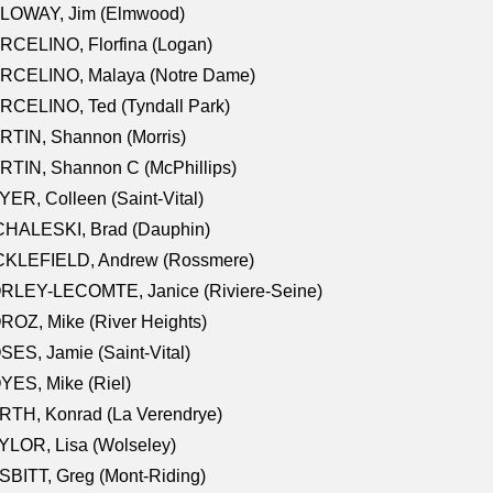
LOWAY, Jim (Elmwood)
RCELINO, Florfina (Logan)
RCELINO, Malaya (Notre Dame)
RCELINO, Ted (Tyndall Park)
RTIN, Shannon (Morris)
TIN, Shannon C (McPhillips)
ER, Colleen (Saint-Vital)
CHALESKI, Brad (Dauphin)
CKLEFIELD, Andrew (Rossmere)
RLEY-LECOMTE, Janice (Riviere-Seine)
OZ, Mike (River Heights)
ES, Jamie (Saint-Vital)
ES, Mike (Riel)
RTH, Konrad (La Verendrye)
LOR, Lisa (Wolseley)
BITT, Greg (Mont-Riding)