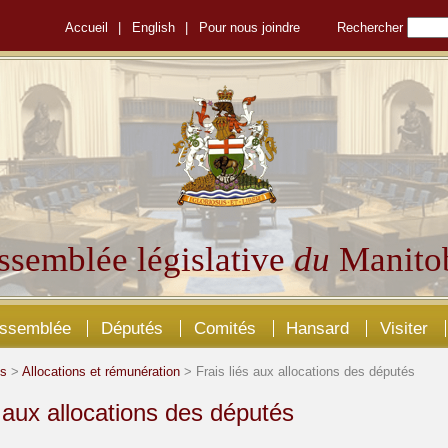
Accueil
|
English
|
Pour nous joindre
Rechercher
ssemblée législative
du
Manito
Assemblée
Députés
Comités
Hansard
Visiter
és
>
Allocations et rémunération
> Frais liés aux allocations des députés
s aux allocations des députés