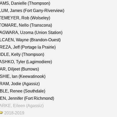
AMS, Danielle (Thompson)
UM, James (Fort Garry-Riverview)
TEMEYER, Rob (Wolseley)
TOMARE, Nello (Transcona)
AGWARA, Uzoma (Union Station)
LCAEN, Wayne (Brandon-Ouest)
EZA, Jeff (Portage la Prairie)
NDLE, Kelly (Thompson)
SHKO, Tyler (Lagimodiere)
R, Diljeet (Burrows)
HIE, Ian (Keewatinook)
AM, Jodie (Agassiz)
BLE, Renee (Southdale)
N, Jennifer (Fort Richmond)
RKE, Eileen (Agassiz)
2018-2019