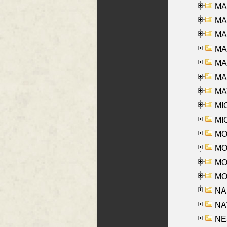
MA
MA
MA
MA
MA
MAR
MAY
MI
MI
MO
MOR
MOS
MOY
NA
NAY
NES