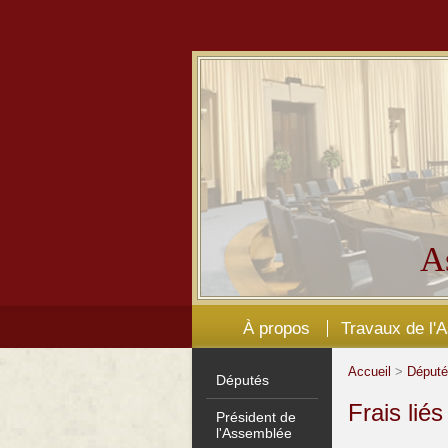
A
À propos
Travaux de l'
Accueil
>
Déput
Députés
Frais lié
Président de
l'Assemblée