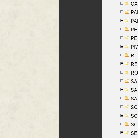
OXE
PAL
PA
PE
PE
PIW
RE
REY
RO
SAL
SA
SA
SC
SCH
SCH
SEL