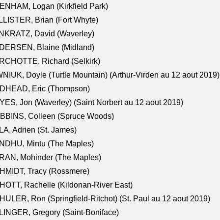
NHAM, Logan (Kirkfield Park)
LISTER, Brian (Fort Whyte)
NKRATZ, David (Waverley)
DERSEN, Blaine (Midland)
RCHOTTE, Richard (Selkirk)
NIUK, Doyle (Turtle Mountain) (Arthur-Virden au 12 aout 2019)
DHEAD, Eric (Thompson)
ES, Jon (Waverley) (Saint Norbert au 12 aout 2019)
BBINS, Colleen (Spruce Woods)
A, Adrien (St. James)
NDHU, Mintu (The Maples)
RAN, Mohinder (The Maples)
HMIDT, Tracy (Rossmere)
OTT, Rachelle (Kildonan-River East)
ULER, Ron (Springfield-Ritchot) (St. Paul au 12 aout 2019)
INGER, Gregory (Saint-Boniface)