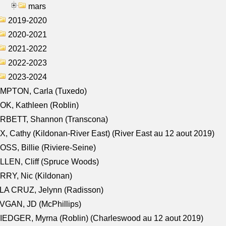
mars
2019-2020
2020-2021
2021-2022
2022-2023
2023-2024
MPTON, Carla (Tuxedo)
K, Kathleen (Roblin)
RBETT, Shannon (Transcona)
, Cathy (Kildonan-River East) (River East au 12 aout 2019)
SS, Billie (Riviere-Seine)
LEN, Cliff (Spruce Woods)
RY, Nic (Kildonan)
LA CRUZ, Jelynn (Radisson)
VGAN, JD (McPhillips)
EDGER, Myrna (Roblin) (Charleswood au 12 aout 2019)