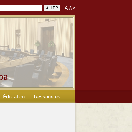
A
A
A
ba
Éducation
Ressources