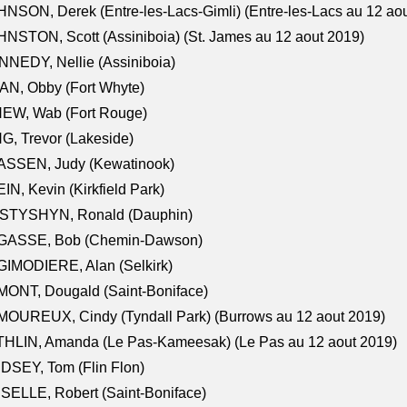
NSON, Derek (Entre-les-Lacs-Gimli) (Entre-les-Lacs au 12 ao
NSTON, Scott (Assiniboia) (St. James au 12 aout 2019)
NEDY, Nellie (Assiniboia)
N, Obby (Fort Whyte)
NEW, Wab (Fort Rouge)
G, Trevor (Lakeside)
ASSEN, Judy (Kewatinook)
IN, Kevin (Kirkfield Park)
STYSHYN, Ronald (Dauphin)
GASSE, Bob (Chemin-Dawson)
IMODIERE, Alan (Selkirk)
ONT, Dougald (Saint-Boniface)
OUREUX, Cindy (Tyndall Park) (Burrows au 12 aout 2019)
HLIN, Amanda (Le Pas-Kameesak) (Le Pas au 12 aout 2019)
DSEY, Tom (Flin Flon)
SELLE, Robert (Saint-Boniface)