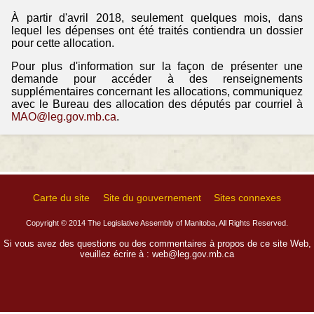
À partir d'avril 2018, seulement quelques mois, dans
lequel les dépenses ont été traités contiendra un dossier
pour cette allocation.
Pour plus d'information sur la façon de présenter une
demande pour accéder à des renseignements
supplémentaires concernant les allocations, communiquez
avec le Bureau des allocation des députés par courriel à
MAO@leg.gov.mb.ca
.
Carte du site
Site du gouvernement
Sites connexes
Copyright © 2014 The Legislative Assembly of Manitoba, All Rights Reserved.
Si vous avez des questions ou des commentaires à propos de ce site Web,
veuillez écrire à :
web@leg.gov.mb.ca