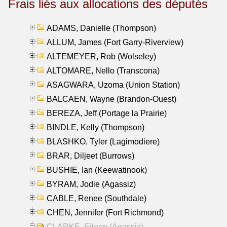
Frais liés aux allocations des députés
ADAMS, Danielle (Thompson)
ALLUM, James (Fort Garry-Riverview)
ALTEMEYER, Rob (Wolseley)
ALTOMARE, Nello (Transcona)
ASAGWARA, Uzoma (Union Station)
BALCAEN, Wayne (Brandon-Ouest)
BEREZA, Jeff (Portage la Prairie)
BINDLE, Kelly (Thompson)
BLASHKO, Tyler (Lagimodiere)
BRAR, Diljeet (Burrows)
BUSHIE, Ian (Keewatinook)
BYRAM, Jodie (Agassiz)
CABLE, Renee (Southdale)
CHEN, Jennifer (Fort Richmond)
CLARKE, Eileen (Agassiz)