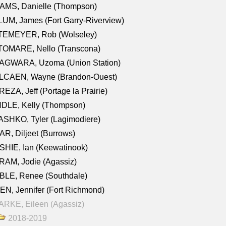
AMS, Danielle (Thompson)
UM, James (Fort Garry-Riverview)
TEMEYER, Rob (Wolseley)
TOMARE, Nello (Transcona)
AGWARA, Uzoma (Union Station)
LCAEN, Wayne (Brandon-Ouest)
EZA, Jeff (Portage la Prairie)
NDLE, Kelly (Thompson)
SHKO, Tyler (Lagimodiere)
R, Diljeet (Burrows)
HIE, Ian (Keewatinook)
AM, Jodie (Agassiz)
BLE, Renee (Southdale)
N, Jennifer (Fort Richmond)
RKE, Eileen (Agassiz)
2018-2019