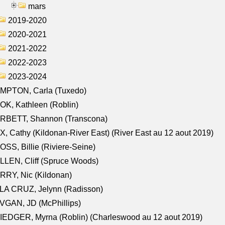
mars
2019-2020
2020-2021
2021-2022
2022-2023
2023-2024
MPTON, Carla (Tuxedo)
K, Kathleen (Roblin)
RBETT, Shannon (Transcona)
, Cathy (Kildonan-River East) (River East au 12 aout 2019)
SS, Billie (Riviere-Seine)
LEN, Cliff (Spruce Woods)
RY, Nic (Kildonan)
LA CRUZ, Jelynn (Radisson)
VGAN, JD (McPhillips)
EDGER, Myrna (Roblin) (Charleswood au 12 aout 2019)