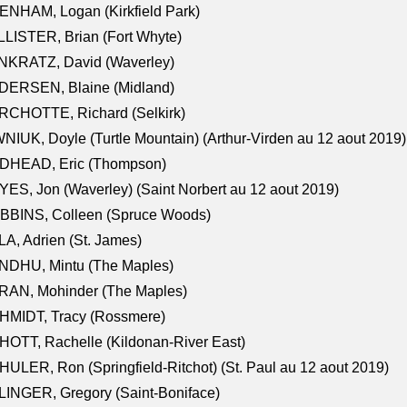
NHAM, Logan (Kirkfield Park)
LISTER, Brian (Fort Whyte)
NKRATZ, David (Waverley)
DERSEN, Blaine (Midland)
RCHOTTE, Richard (Selkirk)
NIUK, Doyle (Turtle Mountain) (Arthur-Virden au 12 aout 2019)
DHEAD, Eric (Thompson)
ES, Jon (Waverley) (Saint Norbert au 12 aout 2019)
BBINS, Colleen (Spruce Woods)
A, Adrien (St. James)
NDHU, Mintu (The Maples)
RAN, Mohinder (The Maples)
HMIDT, Tracy (Rossmere)
OTT, Rachelle (Kildonan-River East)
ULER, Ron (Springfield-Ritchot) (St. Paul au 12 aout 2019)
INGER, Gregory (Saint-Boniface)