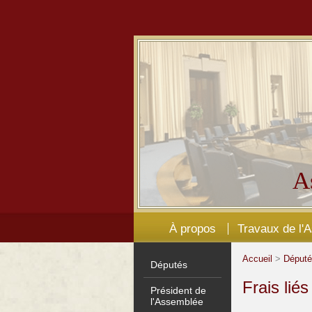
A
À propos
Travaux de l'
Accueil
>
Déput
Députés
Frais lié
Président de
l'Assemblée