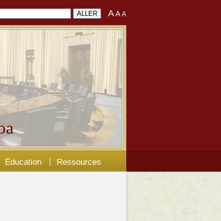
A
A
A
ba
Éducation
Ressources