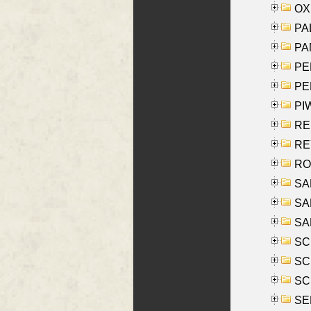
OXE
PAL
PA
PE
PE
PIW
RE
REY
RO
SAL
SA
SA
SC
SCH
SCH
SEL