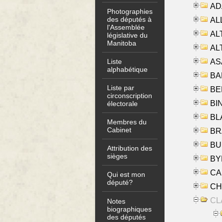
AD
Photographies
des députés à
ALL
l'Assemblée
AL
législative du
Manitoba
AL
AS
Liste
alphabétique
BA
Liste par
BER
circonscription
BI
électorale
BLA
Membres du
Cabinet
BRA
BUS
Attribution des
sièges
BYR
CA
Qui est mon
député?
CHE
CLA
Notes
biographiques
des députés