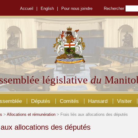
Accueil
|
English
|
Pour nous joindre
Rechercher
ssemblée législative
du
Manito
Assemblée
Députés
Comités
Hansard
Visiter
és
>
Allocations et rémunération
> Frais liés aux allocations des députés
s aux allocations des députés