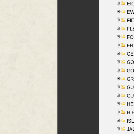
EI
EW
FIE
FLE
FON
FR
GE
GO
GO
GR
GU
GU
HE
HIE
ISL
JA