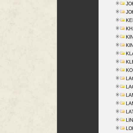
JOH
JOH
KEN
KHA
KI
KIN
KL
KLE
KO
LA
LAG
LAM
LAM
LAT
LIN
LOI