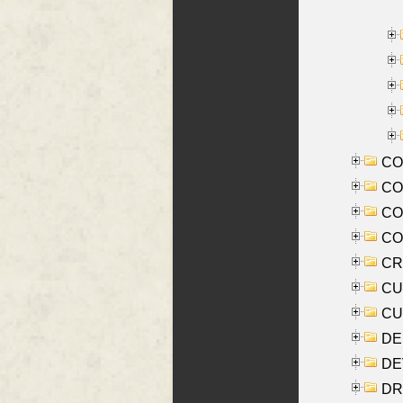
CO
COO
CO
COX
CRO
CUL
CUR
DE
DE
DRI