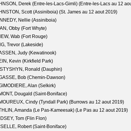
NSON, Derek (Entre-les-Lacs-Gimli) (Entre-les-Lacs au 12 ao
NSTON, Scott (Assiniboia) (St. James au 12 aout 2019)
NEDY, Nellie (Assiniboia)
N, Obby (Fort Whyte)
NEW, Wab (Fort Rouge)
G, Trevor (Lakeside)
ASSEN, Judy (Kewatinook)
IN, Kevin (Kirkfield Park)
STYSHYN, Ronald (Dauphin)
GASSE, Bob (Chemin-Dawson)
IMODIERE, Alan (Selkirk)
ONT, Dougald (Saint-Boniface)
OUREUX, Cindy (Tyndall Park) (Burrows au 12 aout 2019)
HLIN, Amanda (Le Pas-Kameesak) (Le Pas au 12 aout 2019)
DSEY, Tom (Flin Flon)
SELLE, Robert (Saint-Boniface)