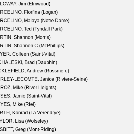
LOWAY, Jim (Elmwood)
RCELINO, Florfina (Logan)
RCELINO, Malaya (Notre Dame)
RCELINO, Ted (Tyndall Park)
RTIN, Shannon (Morris)
TIN, Shannon C (McPhillips)
ER, Colleen (Saint-Vital)
CHALESKI, Brad (Dauphin)
CKLEFIELD, Andrew (Rossmere)
RLEY-LECOMTE, Janice (Riviere-Seine)
OZ, Mike (River Heights)
ES, Jamie (Saint-Vital)
ES, Mike (Riel)
RTH, Konrad (La Verendrye)
LOR, Lisa (Wolseley)
BITT, Greg (Mont-Riding)