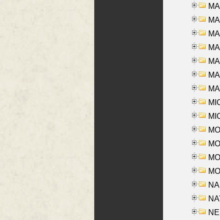
MA
MA
MA
MA
MA
MAR
MAY
MI
MI
MO
MOR
MOS
MOY
NA
NAY
NES