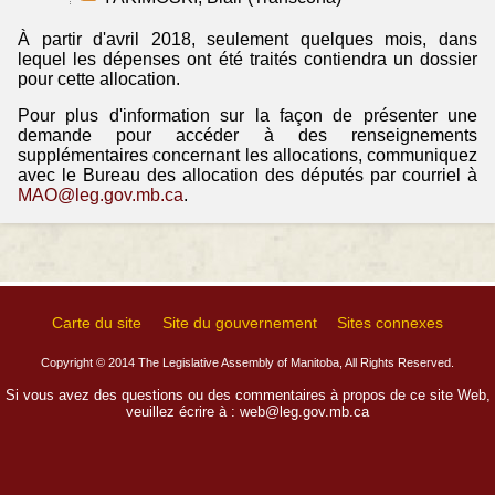
À partir d'avril 2018, seulement quelques mois, dans
lequel les dépenses ont été traités contiendra un dossier
pour cette allocation.
Pour plus d'information sur la façon de présenter une
demande pour accéder à des renseignements
supplémentaires concernant les allocations, communiquez
avec le Bureau des allocation des députés par courriel à
MAO@leg.gov.mb.ca
.
Carte du site
Site du gouvernement
Sites connexes
Copyright © 2014 The Legislative Assembly of Manitoba, All Rights Reserved.
Si vous avez des questions ou des commentaires à propos de ce site Web,
veuillez écrire à :
web@leg.gov.mb.ca