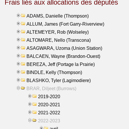
Frais liés aux allocations des députés
ADAMS, Danielle (Thompson)
ALLUM, James (Fort Garry-Riverview)
ALTEMEYER, Rob (Wolseley)
ALTOMARE, Nello (Transcona)
ASAGWARA, Uzoma (Union Station)
BALCAEN, Wayne (Brandon-Ouest)
BEREZA, Jeff (Portage la Prairie)
BINDLE, Kelly (Thompson)
BLASHKO, Tyler (Lagimodiere)
BRAR, Diljeet (Burrows)
2019-2020
2020-2021
2021-2022
2022-2023
avril