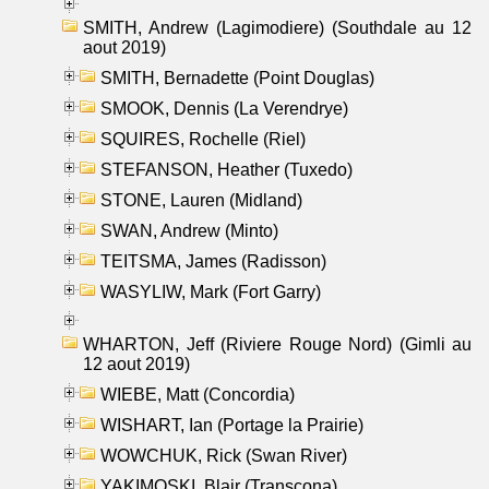
SMITH, Andrew (Lagimodiere) (Southdale au 12
aout 2019)
SMITH, Bernadette (Point Douglas)
SMOOK, Dennis (La Verendrye)
SQUIRES, Rochelle (Riel)
STEFANSON, Heather (Tuxedo)
STONE, Lauren (Midland)
SWAN, Andrew (Minto)
TEITSMA, James (Radisson)
WASYLIW, Mark (Fort Garry)
WHARTON, Jeff (Riviere Rouge Nord) (Gimli au
12 aout 2019)
WIEBE, Matt (Concordia)
WISHART, Ian (Portage la Prairie)
WOWCHUK, Rick (Swan River)
YAKIMOSKI, Blair (Transcona)