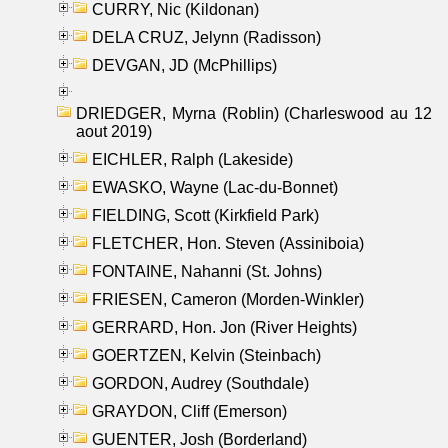
CURRY, Nic (Kildonan)
DELA CRUZ, Jelynn (Radisson)
DEVGAN, JD (McPhillips)
DRIEDGER, Myrna (Roblin) (Charleswood au 12
aout 2019)
EICHLER, Ralph (Lakeside)
EWASKO, Wayne (Lac-du-Bonnet)
FIELDING, Scott (Kirkfield Park)
FLETCHER, Hon. Steven (Assiniboia)
FONTAINE, Nahanni (St. Johns)
FRIESEN, Cameron (Morden-Winkler)
GERRARD, Hon. Jon (River Heights)
GOERTZEN, Kelvin (Steinbach)
GORDON, Audrey (Southdale)
GRAYDON, Cliff (Emerson)
GUENTER, Josh (Borderland)