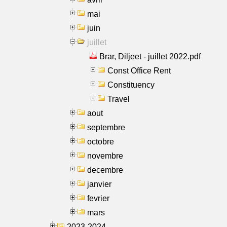
mai
juin
juillet
Brar, Diljeet - juillet 2022.pdf
Const Office Rent
Constituency
Travel
aout
septembre
octobre
novembre
decembre
janvier
fevrier
mars
2023-2024