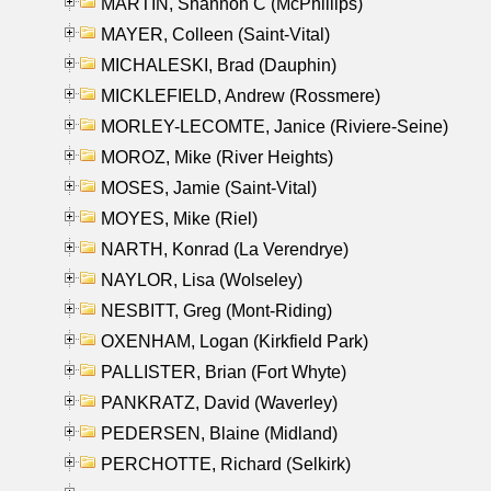
MARTIN, Shannon C (McPhillips)
MAYER, Colleen (Saint-Vital)
MICHALESKI, Brad (Dauphin)
MICKLEFIELD, Andrew (Rossmere)
MORLEY-LECOMTE, Janice (Riviere-Seine)
MOROZ, Mike (River Heights)
MOSES, Jamie (Saint-Vital)
MOYES, Mike (Riel)
NARTH, Konrad (La Verendrye)
NAYLOR, Lisa (Wolseley)
NESBITT, Greg (Mont-Riding)
OXENHAM, Logan (Kirkfield Park)
PALLISTER, Brian (Fort Whyte)
PANKRATZ, David (Waverley)
PEDERSEN, Blaine (Midland)
PERCHOTTE, Richard (Selkirk)