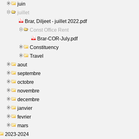
juin
juillet
Brar, Diljeet - juillet 2022.pdf
Const Office Rent
Brar-COR-July.pdf
Constituency
Travel
aout
septembre
octobre
novembre
decembre
janvier
fevrier
mars
2023-2024