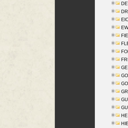
DE
DRI
EI
EW
FIE
FLE
FON
FR
GE
GO
GO
GR
GU
GU
HE
HIE