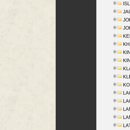
ISL
JA
JOH
JOH
KEN
KHA
KI
KIN
KL
KLE
KO
LA
LAG
LAM
LAM
LAT