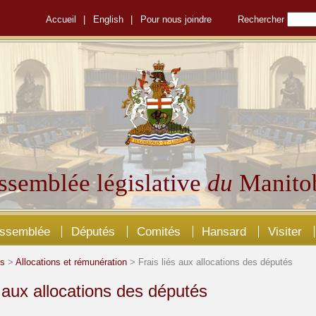
Accueil
|
English
|
Pour nous joindre
Rechercher
ssemblée législative
du
Manito
Assemblée
Députés
Comités
Hansard
Visiter
és
>
Allocations et rémunération
> Frais liés aux allocations des députés
s aux allocations des députés