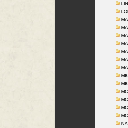
LIN
LOI
MA
MA
MA
MA
MA
MAR
MAY
MI
MI
MO
MOR
MOS
MOY
NA