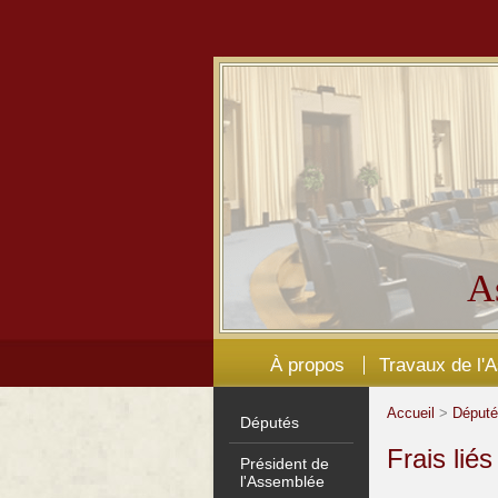
A
À propos
Travaux de l'
Accueil
>
Déput
Députés
Frais lié
Président de
l'Assemblée