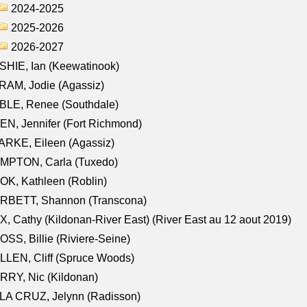
2024-2025
2025-2026
2026-2027
HIE, Ian (Keewatinook)
AM, Jodie (Agassiz)
BLE, Renee (Southdale)
N, Jennifer (Fort Richmond)
RKE, Eileen (Agassiz)
MPTON, Carla (Tuxedo)
K, Kathleen (Roblin)
RBETT, Shannon (Transcona)
, Cathy (Kildonan-River East) (River East au 12 aout 2019)
SS, Billie (Riviere-Seine)
LEN, Cliff (Spruce Woods)
RY, Nic (Kildonan)
LA CRUZ, Jelynn (Radisson)