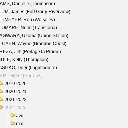
AMS, Danielle (Thompson)
UM, James (Fort Garry-Riverview)
TEMEYER, Rob (Wolseley)
TOMARE, Nello (Transcona)
AGWARA, Uzoma (Union Station)
LCAEN, Wayne (Brandon-Ouest)
EZA, Jeff (Portage la Prairie)
NDLE, Kelly (Thompson)
SHKO, Tyler (Lagimodiere)
R, Diljeet (Burrows)
2019-2020
2020-2021
2021-2022
2022-2023
avril
mai