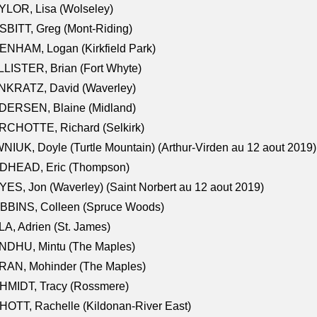
LOR, Lisa (Wolseley)
BITT, Greg (Mont-Riding)
NHAM, Logan (Kirkfield Park)
LISTER, Brian (Fort Whyte)
NKRATZ, David (Waverley)
DERSEN, Blaine (Midland)
RCHOTTE, Richard (Selkirk)
NIUK, Doyle (Turtle Mountain) (Arthur-Virden au 12 aout 2019)
DHEAD, Eric (Thompson)
ES, Jon (Waverley) (Saint Norbert au 12 aout 2019)
BBINS, Colleen (Spruce Woods)
A, Adrien (St. James)
NDHU, Mintu (The Maples)
RAN, Mohinder (The Maples)
HMIDT, Tracy (Rossmere)
OTT, Rachelle (Kildonan-River East)