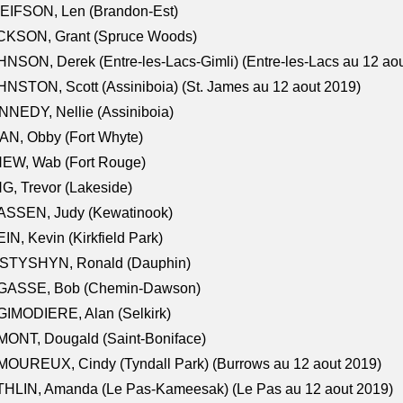
EIFSON, Len (Brandon-Est)
CKSON, Grant (Spruce Woods)
NSON, Derek (Entre-les-Lacs-Gimli) (Entre-les-Lacs au 12 ao
NSTON, Scott (Assiniboia) (St. James au 12 aout 2019)
NEDY, Nellie (Assiniboia)
N, Obby (Fort Whyte)
NEW, Wab (Fort Rouge)
G, Trevor (Lakeside)
ASSEN, Judy (Kewatinook)
IN, Kevin (Kirkfield Park)
STYSHYN, Ronald (Dauphin)
GASSE, Bob (Chemin-Dawson)
IMODIERE, Alan (Selkirk)
ONT, Dougald (Saint-Boniface)
OUREUX, Cindy (Tyndall Park) (Burrows au 12 aout 2019)
HLIN, Amanda (Le Pas-Kameesak) (Le Pas au 12 aout 2019)