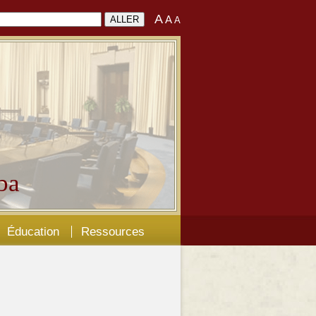
A
A
A
ba
Éducation
Ressources