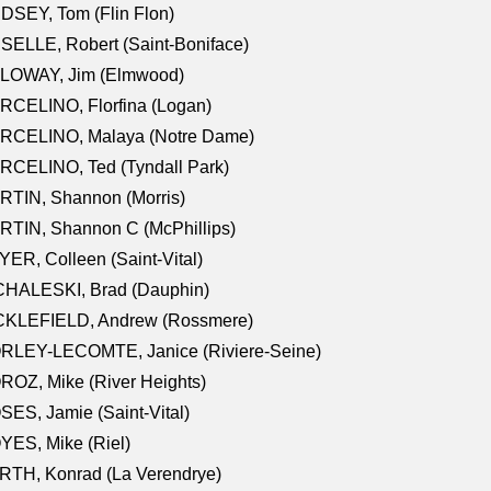
DSEY, Tom (Flin Flon)
SELLE, Robert (Saint-Boniface)
LOWAY, Jim (Elmwood)
RCELINO, Florfina (Logan)
RCELINO, Malaya (Notre Dame)
RCELINO, Ted (Tyndall Park)
RTIN, Shannon (Morris)
TIN, Shannon C (McPhillips)
ER, Colleen (Saint-Vital)
CHALESKI, Brad (Dauphin)
CKLEFIELD, Andrew (Rossmere)
RLEY-LECOMTE, Janice (Riviere-Seine)
OZ, Mike (River Heights)
ES, Jamie (Saint-Vital)
ES, Mike (Riel)
RTH, Konrad (La Verendrye)