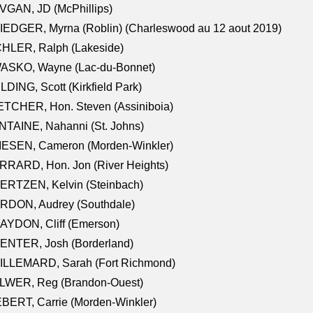
VGAN, JD (McPhillips)
EDGER, Myrna (Roblin) (Charleswood au 12 aout 2019)
CHLER, Ralph (Lakeside)
ASKO, Wayne (Lac-du-Bonnet)
LDING, Scott (Kirkfield Park)
TCHER, Hon. Steven (Assiniboia)
TAINE, Nahanni (St. Johns)
IESEN, Cameron (Morden-Winkler)
RRARD, Hon. Jon (River Heights)
ERTZEN, Kelvin (Steinbach)
RDON, Audrey (Southdale)
AYDON, Cliff (Emerson)
ENTER, Josh (Borderland)
ILLEMARD, Sarah (Fort Richmond)
LWER, Reg (Brandon-Ouest)
BERT, Carrie (Morden-Winkler)