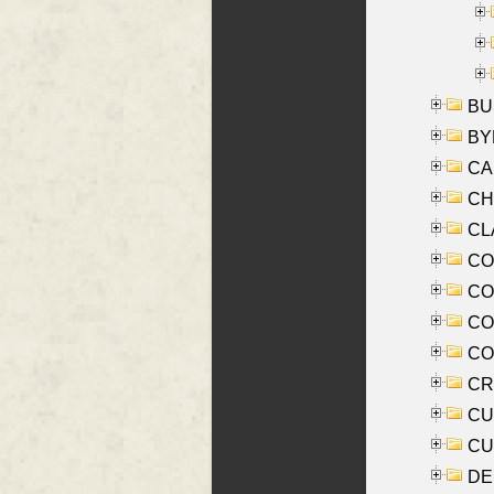
BUS
BYR
CA
CHE
CLA
CO
COO
CO
COX
CRO
CUL
CUR
DE