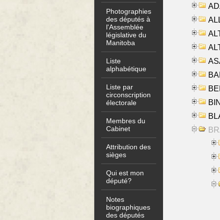
AD
Photographies
des députés à
ALL
l'Assemblée
AL
législative du
Manitoba
AL
AS
Liste
alphabétique
BA
Liste par
BER
circonscription
BI
électorale
BLA
Membres du
Cabinet
BRA
Attribution des
sièges
Qui est mon
député?
Notes
biographiques
des députés