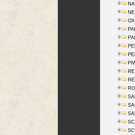
NAY
NES
OXE
PAL
PA
PE
PE
PIW
RE
REY
RO
SAL
SA
SA
SC
SCH