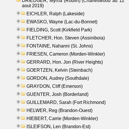
DRIEDGER, Myrna (Roblin) (Charleswood au 12
aout 2019)
EICHLER, Ralph (Lakeside)
EWASKO, Wayne (Lac-du-Bonnet)
FIELDING, Scott (Kirkfield Park)
FLETCHER, Hon. Steven (Assiniboia)
FONTAINE, Nahanni (St. Johns)
FRIESEN, Cameron (Morden-Winkler)
GERRARD, Hon. Jon (River Heights)
GOERTZEN, Kelvin (Steinbach)
GORDON, Audrey (Southdale)
GRAYDON, Cliff (Emerson)
GUENTER, Josh (Borderland)
GUILLEMARD, Sarah (Fort Richmond)
HELWER, Reg (Brandon-Ouest)
HIEBERT, Carrie (Morden-Winkler)
ISLEIFSON, Len (Brandon-Est)