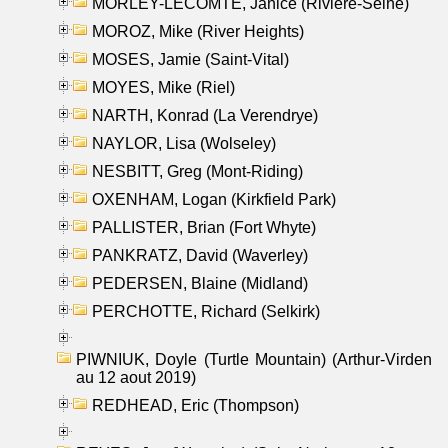
MORLEY-LECOMTE, Janice (Riviere-Seine)
MOROZ, Mike (River Heights)
MOSES, Jamie (Saint-Vital)
MOYES, Mike (Riel)
NARTH, Konrad (La Verendrye)
NAYLOR, Lisa (Wolseley)
NESBITT, Greg (Mont-Riding)
OXENHAM, Logan (Kirkfield Park)
PALLISTER, Brian (Fort Whyte)
PANKRATZ, David (Waverley)
PEDERSEN, Blaine (Midland)
PERCHOTTE, Richard (Selkirk)
PIWNIUK, Doyle (Turtle Mountain) (Arthur-Virden
au 12 aout 2019)
REDHEAD, Eric (Thompson)