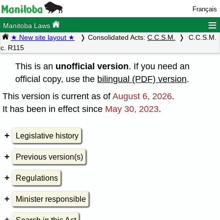
Français
≡
Manitoba Laws
★ New site layout ★
Consolidated Acts:
C.C.S.M.
C.C.S.M.
c. R115
This is an
unofficial version
. If you need an
official copy, use the
bilingual (PDF) version
.
This version is current as of
August 6, 2026
.
It has been in effect since
May 30, 2023
.
Legislative history
Previous version(s)
Regulations
Minister responsible