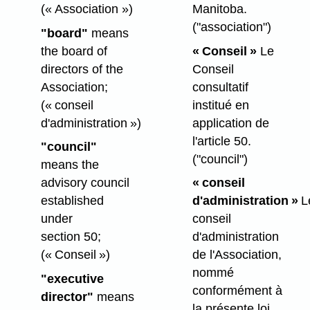
(« Association »)
Manitoba.
("association")
"board"
means
the board of
« Conseil »
Le
directors of the
Conseil
Association;
consultatif
(« conseil
institué en
d'administration »)
application de
l'article 50.
"council"
("council")
means the
advisory council
« conseil
established
d'administration »
L
under
conseil
section 50;
d'administration
(« Conseil »)
de l'Association,
nommé
"executive
conformément à
director"
means
la présente loi.