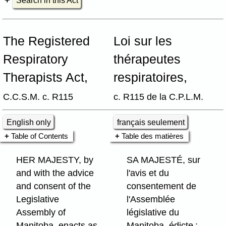
Search in this Act
The Registered
Loi sur les
Respiratory
thérapeutes
Therapists Act,
respiratoires,
C.C.S.M. c. R115
c. R115 de la C.P.L.M.
English only
français seulement
Table of Contents
Table des matières
HER MAJESTY, by
SA MAJESTÉ, sur
and with the advice
l'avis et du
and consent of the
consentement de
Legislative
l'Assemblée
Assembly of
législative du
Manitoba, enacts as
Manitoba, édicte :