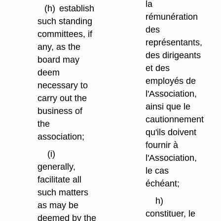
la
(h)
establish
rémunération
such standing
des
committees, if
représentants,
any, as the
des dirigeants
board may
et des
deem
employés de
necessary to
l'Association,
carry out the
ainsi que le
business of
cautionnement
the
qu'ils doivent
association;
fournir à
(i)
l'Association,
generally,
le cas
facilitate all
échéant;
such matters
h)
as may be
constituer, le
deemed by the