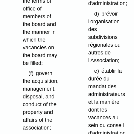
the terms of
d'administration;
office of
d)
prévoir
members of
l'organisation
the board and
des
the manner in
subdivisions
which the
régionales ou
vacancies on
autres de
the board may
l'Association;
be filled;
e)
établir la
(f)
govern
durée du
the acquisition,
mandat des
management,
administrateurs
disposal, and
et la manière
conduct of the
dont les
property and
vacances au
affairs of the
sein du conseil
association;
d'administration