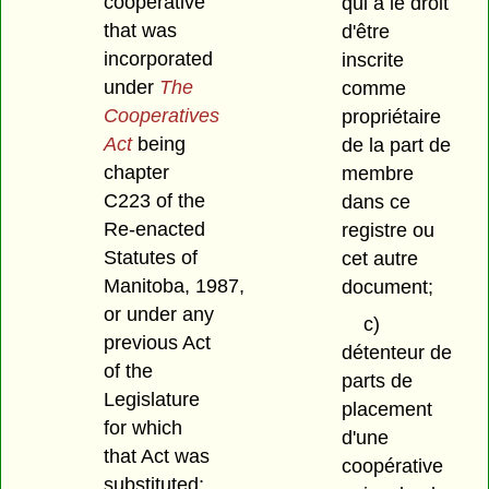
cooperative
qui a le droit
that was
d'être
incorporated
inscrite
under
The
comme
Cooperatives
propriétaire
Act
being
de la part de
chapter
membre
C223 of the
dans ce
Re-enacted
registre ou
Statutes of
cet autre
Manitoba, 1987,
document;
or under any
c)
previous Act
détenteur de
of the
parts de
Legislature
placement
for which
d'une
that Act was
coopérative
substituted;