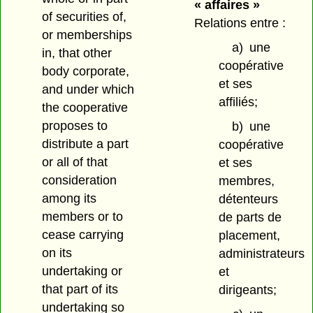
« affaires »
of securities of,
Relations entre :
or memberships
a)
une
in, that other
coopérative
body corporate,
et ses
and under which
affiliés;
the cooperative
proposes to
b)
une
distribute a part
coopérative
or all of that
et ses
consideration
membres,
among its
détenteurs
members or to
de parts de
cease carrying
placement,
on its
administrateurs
undertaking or
et
that part of its
dirigeants;
undertaking so