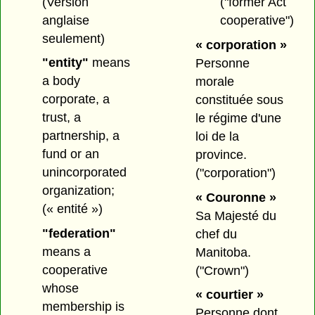
(Version
("former Act
anglaise
cooperative")
seulement)
« corporation »
"entity"
means
Personne
a body
morale
corporate, a
constituée sous
trust, a
le régime d'une
partnership, a
loi de la
fund or an
province.
unincorporated
("corporation")
organization;
« Couronne »
(« entité »)
Sa Majesté du
"federation"
chef du
means a
Manitoba.
cooperative
("Crown")
whose
« courtier »
membership is
Personne dont