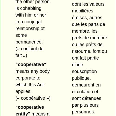
the other person,
dont les valeurs
is cohabiting
mobilières
with him or her
émises, autres
in a conjugal
que les parts de
relationship of
membre, les
some
prêts de membre
permanence;
ou les prêts de
(« conjoint de
ristourne, font ou
fait »)
ont fait partie
"cooperative"
d'une
means any body
souscription
corporate to
publique,
which this Act
demeurent en
applies;
circulation et
(« coopérative »)
sont détenues
par plusieurs
"cooperative
personnes.
entity"
means a