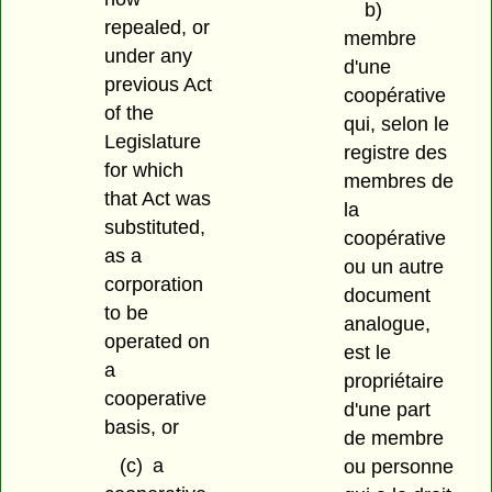
b)
repealed, or
membre
under any
d'une
previous Act
coopérative
of the
qui, selon le
Legislature
registre des
for which
membres de
that Act was
la
substituted,
coopérative
as a
ou un autre
corporation
document
to be
analogue,
operated on
est le
a
propriétaire
cooperative
d'une part
basis, or
de membre
(c)
a
ou personne