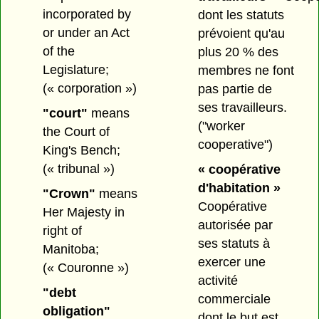
incorporated by
dont les statuts
or under an Act
prévoient qu'au
of the
plus 20 % des
Legislature;
membres ne font
(« corporation »)
pas partie de
ses travailleurs.
"court"
means
("worker
the Court of
cooperative")
King's Bench;
(« tribunal »)
« coopérative
d'habitation »
"Crown"
means
Coopérative
Her Majesty in
autorisée par
right of
ses statuts à
Manitoba;
exercer une
(« Couronne »)
activité
"debt
commerciale
obligation"
dont le but est