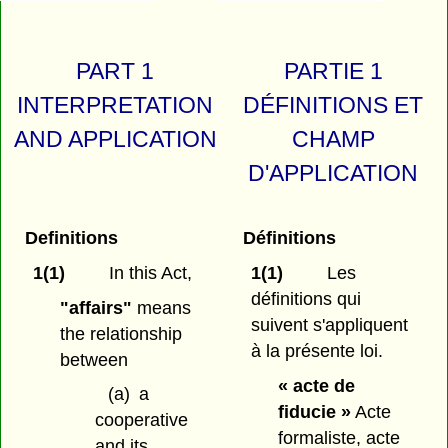
PART 1
PARTIE 1
INTERPRETATION
DÉFINITIONS ET
AND APPLICATION
CHAMP
D'APPLICATION
Definitions
Définitions
1(1)
In this Act,
1(1)
Les
définitions qui
"affairs"
means
suivent s'appliquent
the relationship
à la présente loi.
between
« acte de
(a)
a
fiducie »
Acte
cooperative
formaliste, acte
and its