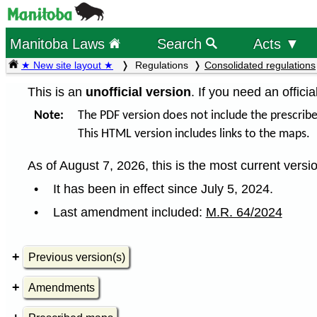
Manitoba Laws
Search
Acts ▼
★ New site layout ★
Regulations
Consolidated regulations
This is an
unofficial version
. If you need an offici
Note:
The PDF version does not include the prescrib
This HTML version includes links to the maps.
As of August 7, 2026, this is the most current versio
It has been in effect since July 5, 2024.
Last amendment included:
M.R. 64/2024
Previous version(s)
Amendments