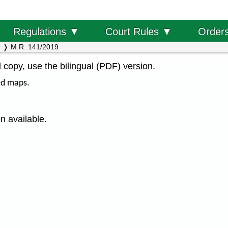
Order
Regulations ▼
Court Rules ▼
M.R. 141/2019
al copy, use the
bilingual (PDF) version
.
ed maps.
n available.