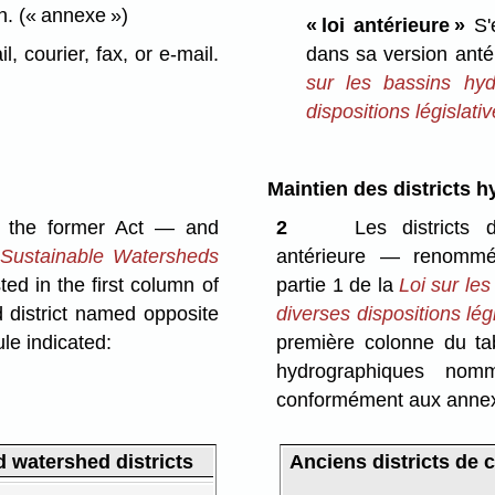
on.
(« annexe »)
« loi antérieure »
S'
 courier, fax, or e-mail.
dans sa version antér
sur les bassins hyd
dispositions législativ
Maintien des districts 
er the former Act — and
2
Les districts 
Sustainable Watersheds
antérieure — renommés
ted in the first column of
partie 1 de la
Loi sur les
d district named opposite
diverses dispositions légi
le indicated:
première colonne du tab
hydrographiques no
conformément aux annex
 watershed districts
Anciens districts de 