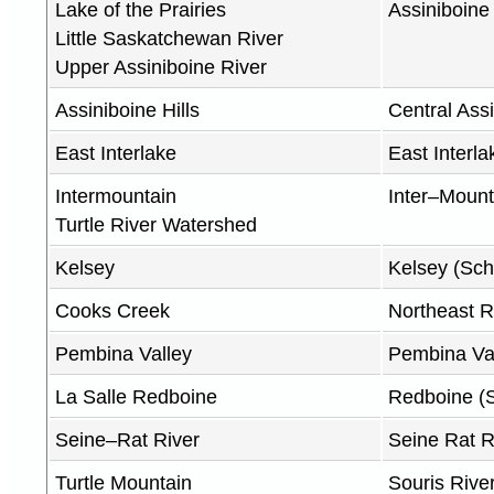
Lake of the Prairies
Assiniboine
Little Saskatchewan River
Upper Assiniboine River
Assiniboine Hills
Central Ass
East Interlake
East Interl
Intermountain
Inter–Mount
Turtle River Watershed
Kelsey
Kelsey (Sch
Cooks Creek
Northeast R
Pembina Valley
Pembina Val
La Salle Redboine
Redboine (
Seine–Rat River
Seine Rat R
Turtle Mountain
Souris Rive