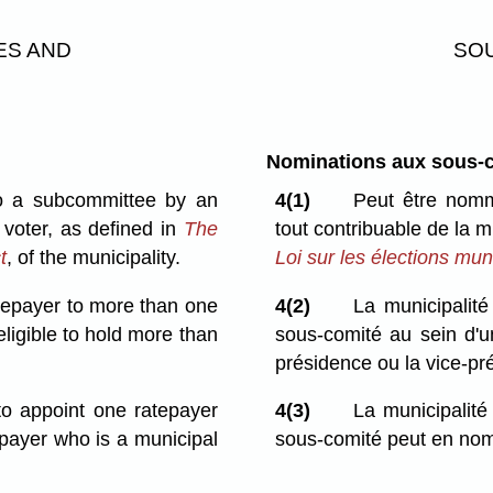
ES AND
SOU
Nominations aux sous-
 to a subcommittee by an
4(1)
Peut être nomm
e voter, as defined in
The
tout contribuable de la m
t
, of the municipality.
Loi sur les élections mun
tepayer to more than one
4(2)
La municipalit
eligible to hold more than
sous-comité au sein d'u
présidence ou la vice-pr
 to appoint one ratepayer
4(3)
La municipalit
epayer who is a municipal
sous-comité peut en nomm