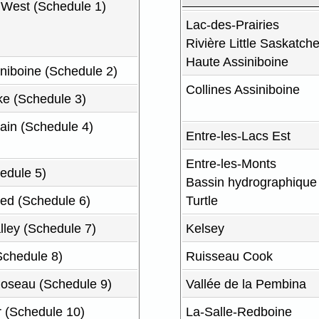
 West (Schedule 1)
Lac-des-Prairies
Rivière Little Saskatc
Haute Assiniboine
iniboine (Schedule 2)
Collines Assiniboine
ake (Schedule 3)
ain (Schedule 4)
Entre-les-Lacs Est
Entre-les-Monts
edule 5)
Bassin hydrographique d
ed (Schedule 6)
Turtle
ley (Schedule 7)
Kelsey
Schedule 8)
Ruisseau Cook
oseau (Schedule 9)
Vallée de la Pembina
r (Schedule 10)
La-Salle-Redboine