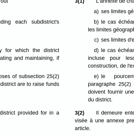
 out
3(1)
L'annexe de cha
a)
ses limites g
uding each subdistrict's
b)
le cas échéan
les limites géogra
c)
ses limites d
 for which the district
d)
le cas échéan
ating and maintaining, if
incluse pour les
construction, de l'ex
oses of subsection 25(2)
e)
le pourcen
 district are to raise funds
paragraphe 25(2)
doivent fournir un
du district.
district provided for in a
3(2)
Il demeure ente
visée à une annexe pren
article.