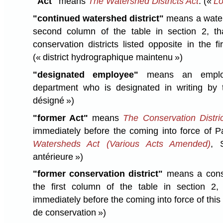
"Act"
means
The Watershed Districts Act
.
(«
Lo
"continued watershed district"
means a watersh
second column of the table in section 2, th
conservation districts listed opposite in the fi
(« district hydrographique maintenu »)
"designated employee"
means an employe
department who is designated in writing by 
désigné »)
"former Act"
means
The Conservation Distric
immediately before the coming into force of P
Watersheds Act (Various Acts Amended)
, 
antérieure »)
"former conservation district"
means a conser
the first column of the table in section 2, 
immediately before the coming into force of this
de conservation »)