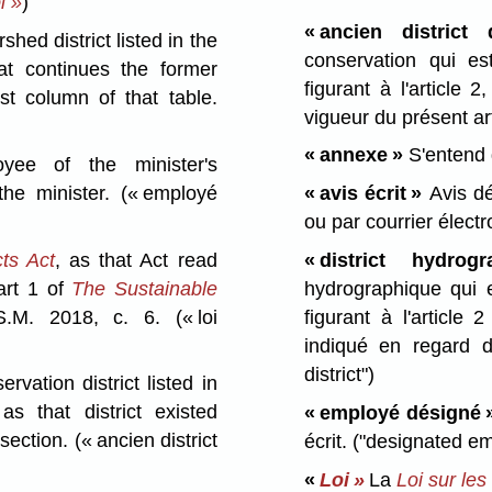
i »
)
« ancien district
ed district listed in the
conservation qui e
at continues the former
figurant à l'article 
rst column of that table.
vigueur du présent ar
« annexe »
S'entend
e of the minister's
the minister.
(« employé
« avis écrit »
Avis dé
ou par courrier élect
ts Act
, as that Act read
« district hydro
art 1 of
The Sustainable
hydrographique qui 
S.M. 2018, c. 6.
(« loi
figurant à l'article 
indiqué en regard 
district")
vation district listed in
as that district existed
« employé désigné 
 section.
(« ancien district
écrit.
("designated em
«
Loi »
La
Loi sur les