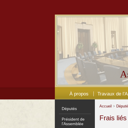
A
À propos
Travaux de l'
Accueil
>
Déput
Députés
Frais lié
Président de
l'Assemblée