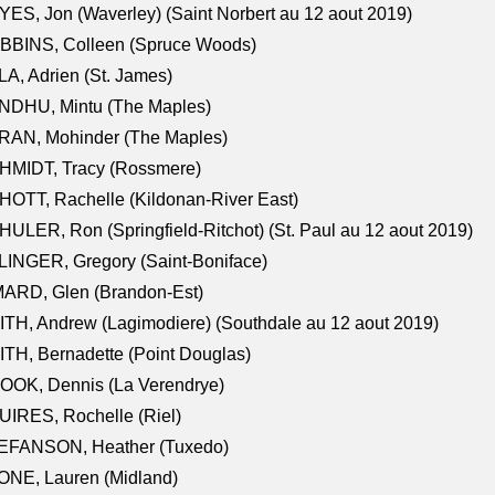
ES, Jon (Waverley) (Saint Norbert au 12 aout 2019)
BBINS, Colleen (Spruce Woods)
A, Adrien (St. James)
NDHU, Mintu (The Maples)
RAN, Mohinder (The Maples)
HMIDT, Tracy (Rossmere)
OTT, Rachelle (Kildonan-River East)
ULER, Ron (Springfield-Ritchot) (St. Paul au 12 aout 2019)
INGER, Gregory (Saint-Boniface)
ARD, Glen (Brandon-Est)
TH, Andrew (Lagimodiere) (Southdale au 12 aout 2019)
TH, Bernadette (Point Douglas)
OOK, Dennis (La Verendrye)
IRES, Rochelle (Riel)
EFANSON, Heather (Tuxedo)
ONE, Lauren (Midland)