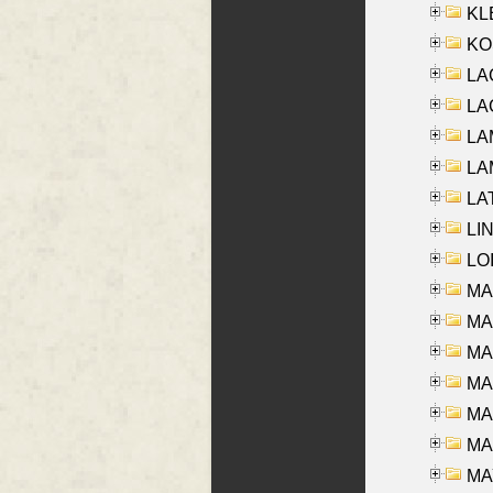
KLE
KO
LA
LAG
LAM
LAM
LAT
LIN
LOI
MA
MA
MA
MA
MA
MAR
MAY