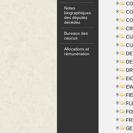
COO
Notes
CO
biographiques
des députés
COX
décédés
CRO
Bureaux des
CUL
caucus
CUR
Allocations et
DE
rémunération
DE
DRI
EI
EW
FIE
FLE
FON
FR
GE