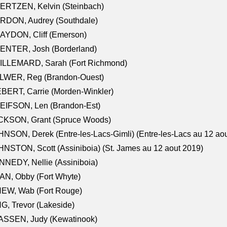
ERTZEN, Kelvin (Steinbach)
RDON, Audrey (Southdale)
AYDON, Cliff (Emerson)
ENTER, Josh (Borderland)
ILLEMARD, Sarah (Fort Richmond)
LWER, Reg (Brandon-Ouest)
BERT, Carrie (Morden-Winkler)
EIFSON, Len (Brandon-Est)
CKSON, Grant (Spruce Woods)
NSON, Derek (Entre-les-Lacs-Gimli) (Entre-les-Lacs au 12 ao
NSTON, Scott (Assiniboia) (St. James au 12 aout 2019)
NEDY, Nellie (Assiniboia)
N, Obby (Fort Whyte)
NEW, Wab (Fort Rouge)
G, Trevor (Lakeside)
ASSEN, Judy (Kewatinook)