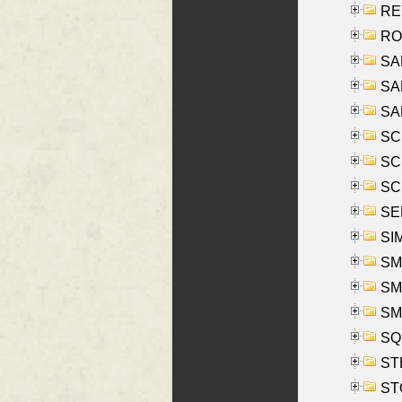
REY
RO
SAL
SA
SA
SC
SCH
SCH
SEL
SIM
SMI
SMI
SM
SQU
ST
ST