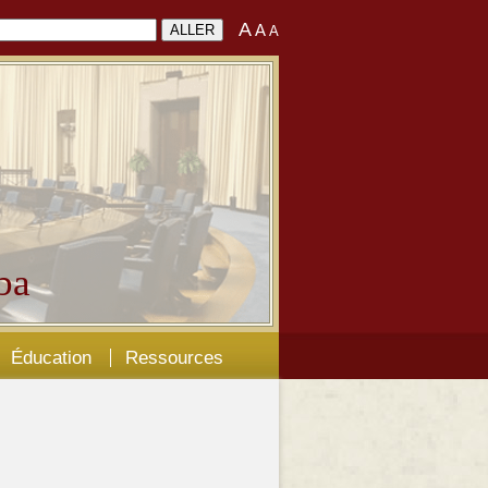
A
A
A
ba
Éducation
Ressources