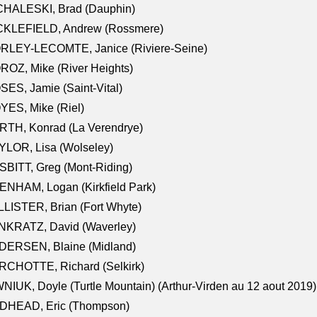
CHALESKI, Brad (Dauphin)
CKLEFIELD, Andrew (Rossmere)
RLEY-LECOMTE, Janice (Riviere-Seine)
OZ, Mike (River Heights)
ES, Jamie (Saint-Vital)
ES, Mike (Riel)
RTH, Konrad (La Verendrye)
LOR, Lisa (Wolseley)
BITT, Greg (Mont-Riding)
NHAM, Logan (Kirkfield Park)
LISTER, Brian (Fort Whyte)
NKRATZ, David (Waverley)
DERSEN, Blaine (Midland)
RCHOTTE, Richard (Selkirk)
NIUK, Doyle (Turtle Mountain) (Arthur-Virden au 12 aout 2019)
DHEAD, Eric (Thompson)