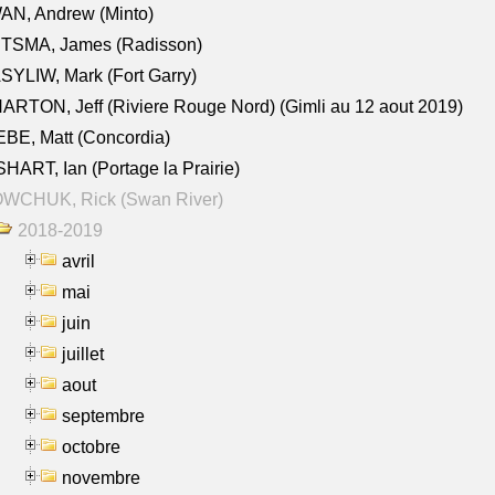
AN, Andrew (Minto)
ITSMA, James (Radisson)
YLIW, Mark (Fort Garry)
RTON, Jeff (Riviere Rouge Nord) (Gimli au 12 aout 2019)
BE, Matt (Concordia)
HART, Ian (Portage la Prairie)
WCHUK, Rick (Swan River)
2018-2019
avril
mai
juin
juillet
aout
septembre
octobre
novembre