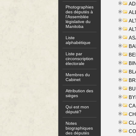
AD
Photographies
des députés à
ALL
l'Assemblée
AL
législative du
Manitoba
AL
AS
Liste
alphabétique
BA
Liste par
BER
circonscription
BI
électorale
BLA
Membres du
Cabinet
BRA
BUS
Attribution des
sièges
BYR
CA
Qui est mon
député?
CHE
CLA
Notes
biographiques
CO
des députés