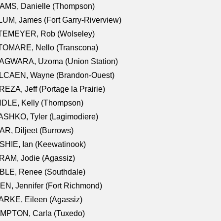
AMS, Danielle (Thompson)
UM, James (Fort Garry-Riverview)
TEMEYER, Rob (Wolseley)
TOMARE, Nello (Transcona)
AGWARA, Uzoma (Union Station)
LCAEN, Wayne (Brandon-Ouest)
EZA, Jeff (Portage la Prairie)
NDLE, Kelly (Thompson)
SHKO, Tyler (Lagimodiere)
R, Diljeet (Burrows)
HIE, Ian (Keewatinook)
AM, Jodie (Agassiz)
BLE, Renee (Southdale)
N, Jennifer (Fort Richmond)
RKE, Eileen (Agassiz)
MPTON, Carla (Tuxedo)