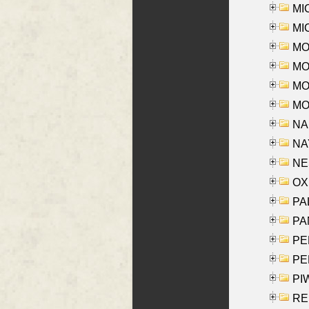
MI
MI
MO
MOR
MOS
MOY
NA
NAY
NES
OXE
PAL
PA
PE
PE
PIW
RE