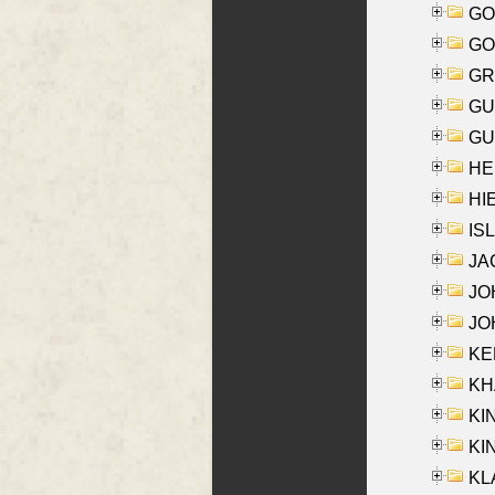
GO
GO
GR
GU
GU
HE
HIE
ISL
JA
JOH
JOH
KEN
KHA
KI
KIN
KL