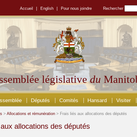
Accueil
|
English
|
Pour nous joindre
Rechercher
ssemblée législative
du
Manito
Assemblée
Députés
Comités
Hansard
Visiter
és
>
Allocations et rémunération
> Frais liés aux allocations des députés
s aux allocations des députés