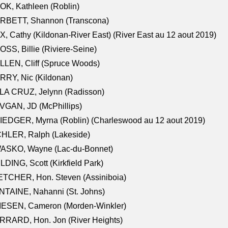
K, Kathleen (Roblin)
RBETT, Shannon (Transcona)
, Cathy (Kildonan-River East) (River East au 12 aout 2019)
SS, Billie (Riviere-Seine)
LEN, Cliff (Spruce Woods)
RY, Nic (Kildonan)
LA CRUZ, Jelynn (Radisson)
VGAN, JD (McPhillips)
EDGER, Myrna (Roblin) (Charleswood au 12 aout 2019)
CHLER, Ralph (Lakeside)
ASKO, Wayne (Lac-du-Bonnet)
LDING, Scott (Kirkfield Park)
TCHER, Hon. Steven (Assiniboia)
TAINE, Nahanni (St. Johns)
IESEN, Cameron (Morden-Winkler)
RRARD, Hon. Jon (River Heights)