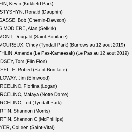
IN, Kevin (Kirkfield Park)
STYSHYN, Ronald (Dauphin)
GASSE, Bob (Chemin-Dawson)
IMODIERE, Alan (Selkirk)
ONT, Dougald (Saint-Boniface)
OUREUX, Cindy (Tyndall Park) (Burrows au 12 aout 2019)
HLIN, Amanda (Le Pas-Kameesak) (Le Pas au 12 aout 2019)
DSEY, Tom (Flin Flon)
SELLE, Robert (Saint-Boniface)
LOWAY, Jim (Elmwood)
RCELINO, Florfina (Logan)
RCELINO, Malaya (Notre Dame)
RCELINO, Ted (Tyndall Park)
RTIN, Shannon (Morris)
TIN, Shannon C (McPhillips)
ER, Colleen (Saint-Vital)