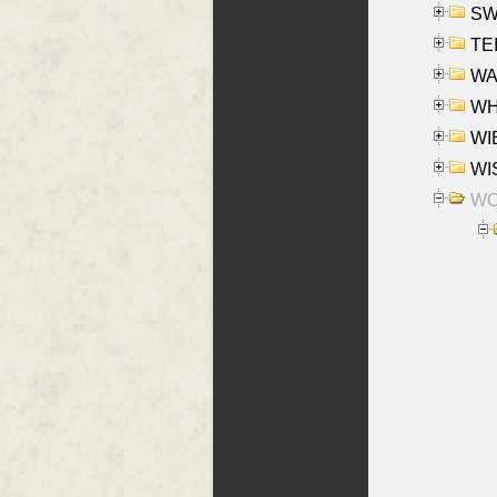
SW
TE
WAS
WHA
WIE
WIS
WO