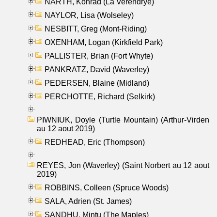
NARTH, Konrad (La Verendrye)
NAYLOR, Lisa (Wolseley)
NESBITT, Greg (Mont-Riding)
OXENHAM, Logan (Kirkfield Park)
PALLISTER, Brian (Fort Whyte)
PANKRATZ, David (Waverley)
PEDERSEN, Blaine (Midland)
PERCHOTTE, Richard (Selkirk)
PIWNIUK, Doyle (Turtle Mountain) (Arthur-Virden
au 12 aout 2019)
REDHEAD, Eric (Thompson)
REYES, Jon (Waverley) (Saint Norbert au 12 aout
2019)
ROBBINS, Colleen (Spruce Woods)
SALA, Adrien (St. James)
SANDHU, Mintu (The Maples)