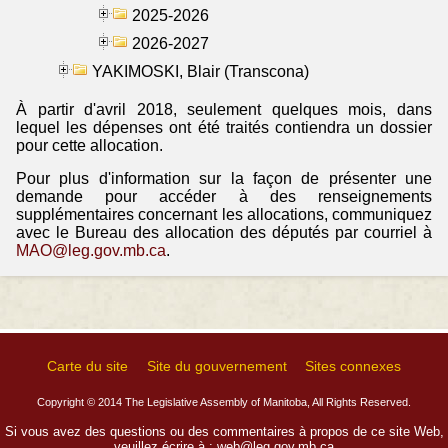
2025-2026
2026-2027
YAKIMOSKI, Blair (Transcona)
À partir d'avril 2018, seulement quelques mois, dans
lequel les dépenses ont été traités contiendra un dossier
pour cette allocation.
Pour plus d'information sur la façon de présenter une
demande pour accéder à des renseignements
supplémentaires concernant les allocations, communiquez
avec le Bureau des allocation des députés par courriel à
MAO@leg.gov.mb.ca
.
Carte du site
Site du gouvernement
Sites connexes
Copyright © 2014 The Legislative Assembly of Manitoba, All Rights Reserved.
Si vous avez des questions ou des commentaires à propos de ce site Web,
veuillez écrire à :
web@leg.gov.mb.ca