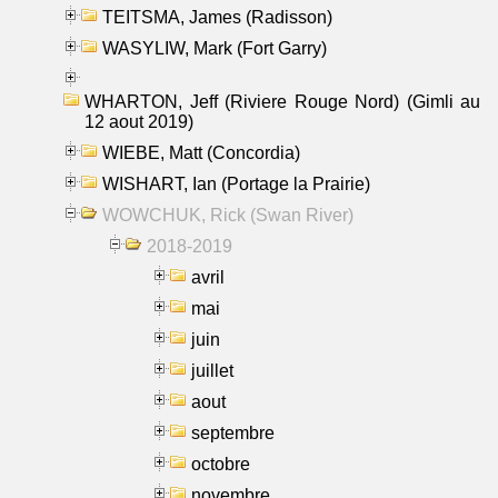
TEITSMA, James (Radisson)
WASYLIW, Mark (Fort Garry)
WHARTON, Jeff (Riviere Rouge Nord) (Gimli au
12 aout 2019)
WIEBE, Matt (Concordia)
WISHART, Ian (Portage la Prairie)
WOWCHUK, Rick (Swan River)
2018-2019
avril
mai
juin
juillet
aout
septembre
octobre
novembre