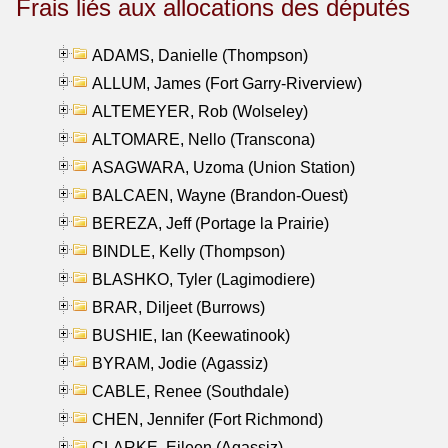
Frais liés aux allocations des députés
ADAMS, Danielle (Thompson)
ALLUM, James (Fort Garry-Riverview)
ALTEMEYER, Rob (Wolseley)
ALTOMARE, Nello (Transcona)
ASAGWARA, Uzoma (Union Station)
BALCAEN, Wayne (Brandon-Ouest)
BEREZA, Jeff (Portage la Prairie)
BINDLE, Kelly (Thompson)
BLASHKO, Tyler (Lagimodiere)
BRAR, Diljeet (Burrows)
BUSHIE, Ian (Keewatinook)
BYRAM, Jodie (Agassiz)
CABLE, Renee (Southdale)
CHEN, Jennifer (Fort Richmond)
CLARKE, Eileen (Agassiz)