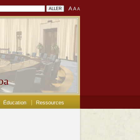
A
A
A
ba
Éducation
Ressources