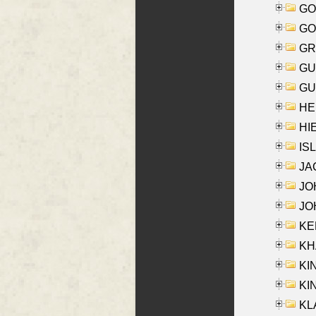
GO
GO
GR
GU
GU
HE
HIE
ISL
JA
JOH
JOH
KEN
KHA
KI
KIN
KL