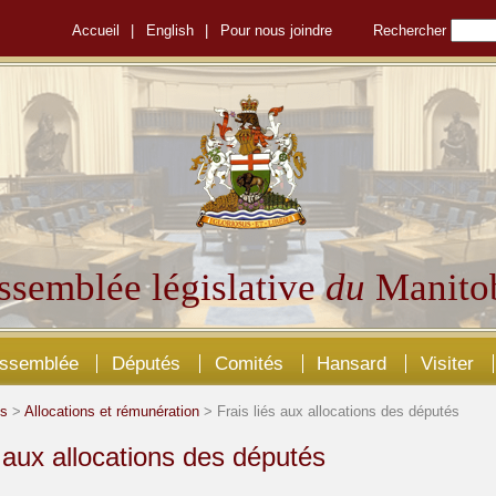
Accueil
|
English
|
Pour nous joindre
Rechercher
ssemblée législative
du
Manito
Assemblée
Députés
Comités
Hansard
Visiter
és
>
Allocations et rémunération
> Frais liés aux allocations des députés
s aux allocations des députés