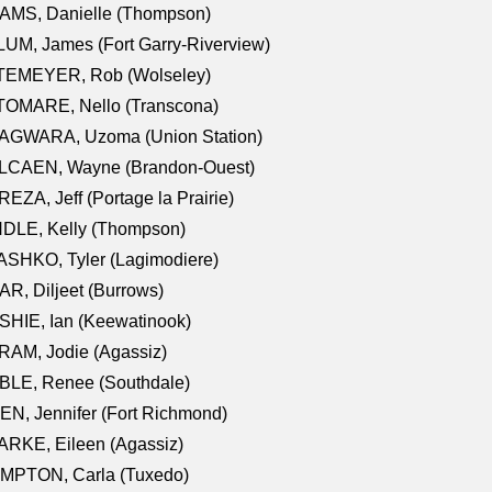
AMS, Danielle (Thompson)
UM, James (Fort Garry-Riverview)
TEMEYER, Rob (Wolseley)
TOMARE, Nello (Transcona)
AGWARA, Uzoma (Union Station)
LCAEN, Wayne (Brandon-Ouest)
EZA, Jeff (Portage la Prairie)
NDLE, Kelly (Thompson)
SHKO, Tyler (Lagimodiere)
R, Diljeet (Burrows)
HIE, Ian (Keewatinook)
AM, Jodie (Agassiz)
BLE, Renee (Southdale)
N, Jennifer (Fort Richmond)
RKE, Eileen (Agassiz)
MPTON, Carla (Tuxedo)