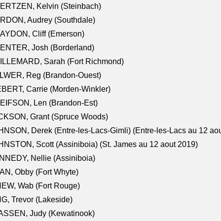
ERTZEN, Kelvin (Steinbach)
RDON, Audrey (Southdale)
AYDON, Cliff (Emerson)
ENTER, Josh (Borderland)
ILLEMARD, Sarah (Fort Richmond)
LWER, Reg (Brandon-Ouest)
BERT, Carrie (Morden-Winkler)
EIFSON, Len (Brandon-Est)
CKSON, Grant (Spruce Woods)
NSON, Derek (Entre-les-Lacs-Gimli) (Entre-les-Lacs au 12 ao
NSTON, Scott (Assiniboia) (St. James au 12 aout 2019)
NEDY, Nellie (Assiniboia)
N, Obby (Fort Whyte)
NEW, Wab (Fort Rouge)
G, Trevor (Lakeside)
ASSEN, Judy (Kewatinook)