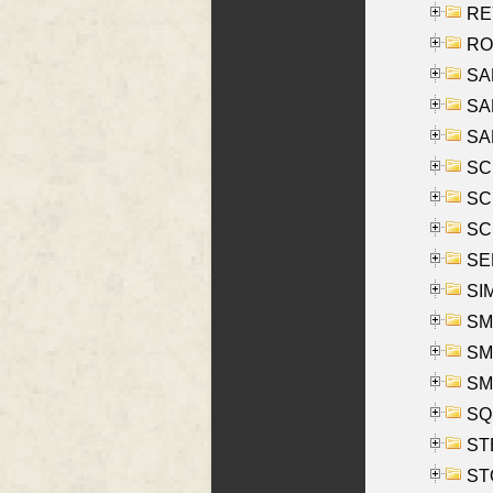
REY
RO
SAL
SA
SA
SC
SCH
SCH
SEL
SIM
SMI
SMI
SM
SQU
ST
ST