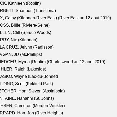
K, Kathleen (Roblin)
RBETT, Shannon (Transcona)
, Cathy (Kildonan-River East) (River East au 12 aout 2019)
SS, Billie (Riviere-Seine)
LEN, Cliff (Spruce Woods)
RY, Nic (Kildonan)
LA CRUZ, Jelynn (Radisson)
VGAN, JD (McPhillips)
EDGER, Myrna (Roblin) (Charleswood au 12 aout 2019)
CHLER, Ralph (Lakeside)
ASKO, Wayne (Lac-du-Bonnet)
LDING, Scott (Kirkfield Park)
TCHER, Hon. Steven (Assiniboia)
TAINE, Nahanni (St. Johns)
IESEN, Cameron (Morden-Winkler)
RRARD, Hon. Jon (River Heights)