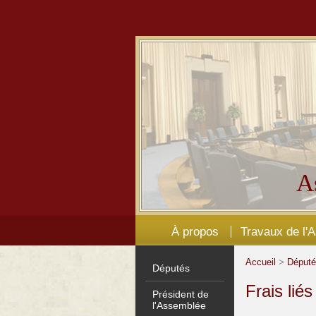
A
À propos
Travaux de l'
Accueil
>
Déput
Députés
Frais lié
Président de
l'Assemblée