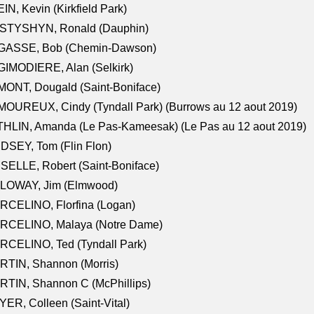
IN, Kevin (Kirkfield Park)
STYSHYN, Ronald (Dauphin)
GASSE, Bob (Chemin-Dawson)
IMODIERE, Alan (Selkirk)
ONT, Dougald (Saint-Boniface)
OUREUX, Cindy (Tyndall Park) (Burrows au 12 aout 2019)
HLIN, Amanda (Le Pas-Kameesak) (Le Pas au 12 aout 2019)
DSEY, Tom (Flin Flon)
SELLE, Robert (Saint-Boniface)
LOWAY, Jim (Elmwood)
RCELINO, Florfina (Logan)
RCELINO, Malaya (Notre Dame)
RCELINO, Ted (Tyndall Park)
RTIN, Shannon (Morris)
TIN, Shannon C (McPhillips)
ER, Colleen (Saint-Vital)