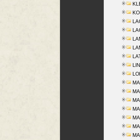
KLE
KO
LA
LAG
LAM
LAM
LAT
LIN
LOI
MA
MA
MA
MA
MA
MAR
MAY