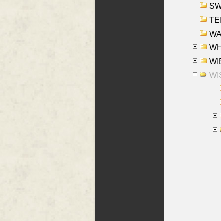
SW
TE
WAS
WHA
WIE
WIS