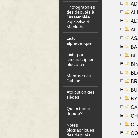
AD
Photographies
des députés à
ALL
l'Assemblée
AL
législative du
Manitoba
AL
AS
Liste
alphabétique
BA
Liste par
BER
circonscription
BI
électorale
BLA
Membres du
Cabinet
BRA
BUS
Attribution des
sièges
BYR
CA
Qui est mon
député?
CHE
CLA
Notes
biographiques
CO
des députés