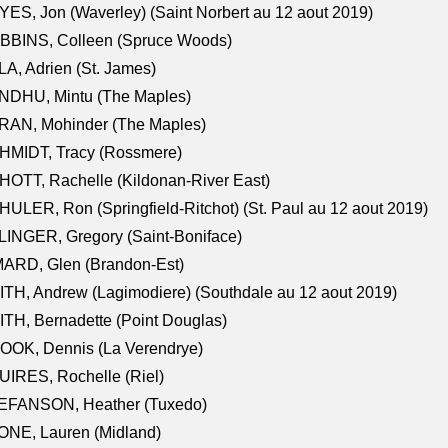
ES, Jon (Waverley) (Saint Norbert au 12 aout 2019)
BBINS, Colleen (Spruce Woods)
A, Adrien (St. James)
NDHU, Mintu (The Maples)
RAN, Mohinder (The Maples)
HMIDT, Tracy (Rossmere)
OTT, Rachelle (Kildonan-River East)
ULER, Ron (Springfield-Ritchot) (St. Paul au 12 aout 2019)
INGER, Gregory (Saint-Boniface)
ARD, Glen (Brandon-Est)
TH, Andrew (Lagimodiere) (Southdale au 12 aout 2019)
TH, Bernadette (Point Douglas)
OOK, Dennis (La Verendrye)
IRES, Rochelle (Riel)
EFANSON, Heather (Tuxedo)
ONE, Lauren (Midland)