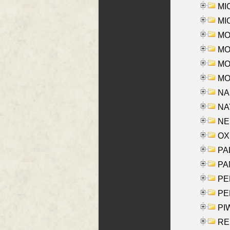
MI
MI
MO
MOR
MOS
MOY
NA
NAY
NES
OXE
PAL
PA
PE
PE
PIW
RE