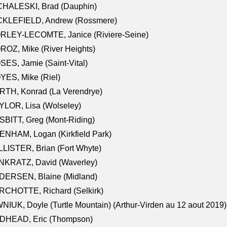
CHALESKI, Brad (Dauphin)
CKLEFIELD, Andrew (Rossmere)
RLEY-LECOMTE, Janice (Riviere-Seine)
OZ, Mike (River Heights)
ES, Jamie (Saint-Vital)
ES, Mike (Riel)
RTH, Konrad (La Verendrye)
LOR, Lisa (Wolseley)
BITT, Greg (Mont-Riding)
NHAM, Logan (Kirkfield Park)
LISTER, Brian (Fort Whyte)
NKRATZ, David (Waverley)
DERSEN, Blaine (Midland)
RCHOTTE, Richard (Selkirk)
NIUK, Doyle (Turtle Mountain) (Arthur-Virden au 12 aout 2019)
DHEAD, Eric (Thompson)