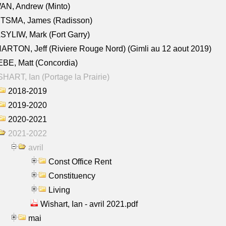
AN, Andrew (Minto)
ITSMA, James (Radisson)
YLIW, Mark (Fort Garry)
RTON, Jeff (Riviere Rouge Nord) (Gimli au 12 aout 2019)
BE, Matt (Concordia)
HART, Ian (Portage la Prairie)
2018-2019
2019-2020
2020-2021
2021-2022
avril
Const Office Rent
Constituency
Living
Wishart, Ian - avril 2021.pdf
mai