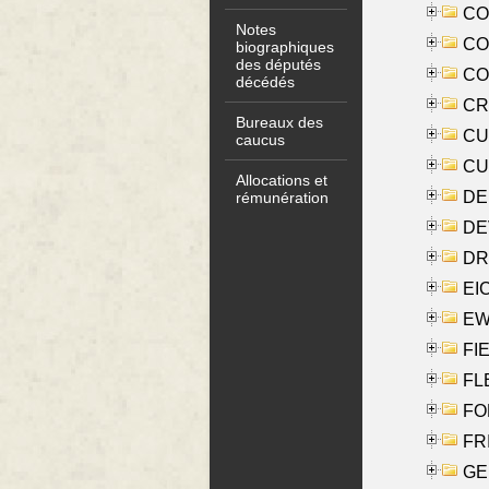
COO
Notes
CO
biographiques
des députés
COX
décédés
CRO
Bureaux des
CUL
caucus
CUR
Allocations et
DE
rémunération
DE
DRI
EI
EW
FIE
FLE
FON
FR
GE