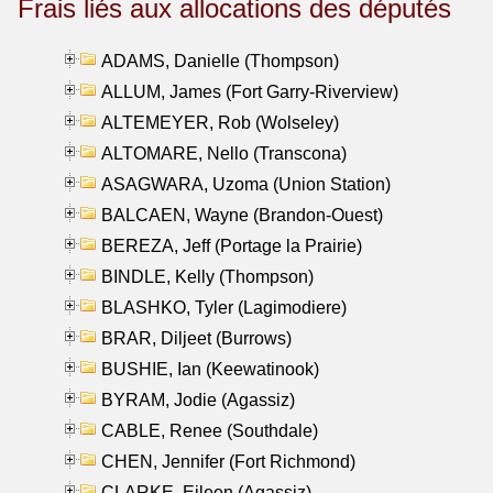
Frais liés aux allocations des députés
ADAMS, Danielle (Thompson)
ALLUM, James (Fort Garry-Riverview)
ALTEMEYER, Rob (Wolseley)
ALTOMARE, Nello (Transcona)
ASAGWARA, Uzoma (Union Station)
BALCAEN, Wayne (Brandon-Ouest)
BEREZA, Jeff (Portage la Prairie)
BINDLE, Kelly (Thompson)
BLASHKO, Tyler (Lagimodiere)
BRAR, Diljeet (Burrows)
BUSHIE, Ian (Keewatinook)
BYRAM, Jodie (Agassiz)
CABLE, Renee (Southdale)
CHEN, Jennifer (Fort Richmond)
CLARKE, Eileen (Agassiz)