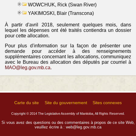
WOWCHUK, Rick (Swan River)
YAKIMOSKI, Blair (Transcona)
À partir d'avril 2018, seulement quelques mois, dans
lequel les dépenses ont été traités contiendra un dossier
pour cette allocation.
Pour plus d'information sur la façon de présenter une
demande pour accéder à des renseignements
supplémentaires concernant les allocations, communiquez
avec le Bureau des allocation des députés par courriel à
MAO@leg.gov.mb.ca
.
Carte du site
Site du gouvernement
Sites connexes
Copyright © 2014 The Legislative Assembly of Manitoba, All Rights Reserved.
Si vous avez des questions ou des commentaires à propos de ce site Web,
veuillez écrire à :
web@leg.gov.mb.ca