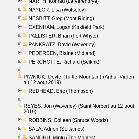
NARTH, Konrad (La Verendrye)
NAYLOR, Lisa (Wolseley)
NESBITT, Greg (Mont-Riding)
OXENHAM, Logan (Kirkfield Park)
PALLISTER, Brian (Fort Whyte)
PANKRATZ, David (Waverley)
PEDERSEN, Blaine (Midland)
PERCHOTTE, Richard (Selkirk)
PIWNIUK, Doyle (Turtle Mountain) (Arthur-Virden
au 12 aout 2019)
REDHEAD, Eric (Thompson)
REYES, Jon (Waverley) (Saint Norbert au 12 aout
2019)
ROBBINS, Colleen (Spruce Woods)
SALA, Adrien (St. James)
SANDHU, Mintu (The Maples)