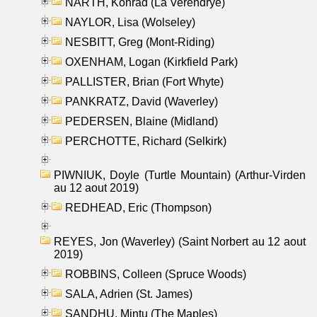
NARTH, Konrad (La Verendrye)
NAYLOR, Lisa (Wolseley)
NESBITT, Greg (Mont-Riding)
OXENHAM, Logan (Kirkfield Park)
PALLISTER, Brian (Fort Whyte)
PANKRATZ, David (Waverley)
PEDERSEN, Blaine (Midland)
PERCHOTTE, Richard (Selkirk)
PIWNIUK, Doyle (Turtle Mountain) (Arthur-Virden
au 12 aout 2019)
REDHEAD, Eric (Thompson)
REYES, Jon (Waverley) (Saint Norbert au 12 aout
2019)
ROBBINS, Colleen (Spruce Woods)
SALA, Adrien (St. James)
SANDHU, Mintu (The Maples)