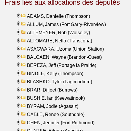
Frais liés aux allocations des députés
ADAMS, Danielle (Thompson)
ALLUM, James (Fort Garry-Riverview)
ALTEMEYER, Rob (Wolseley)
ALTOMARE, Nello (Transcona)
ASAGWARA, Uzoma (Union Station)
BALCAEN, Wayne (Brandon-Ouest)
BEREZA, Jeff (Portage la Prairie)
BINDLE, Kelly (Thompson)
BLASHKO, Tyler (Lagimodiere)
BRAR, Diljeet (Burrows)
BUSHIE, Ian (Keewatinook)
BYRAM, Jodie (Agassiz)
CABLE, Renee (Southdale)
CHEN, Jennifer (Fort Richmond)
CLARKE, Eileen (Agassiz)