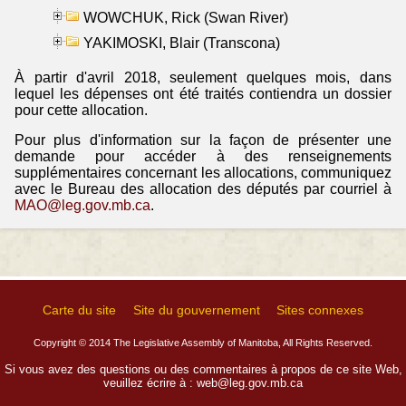
WOWCHUK, Rick (Swan River)
YAKIMOSKI, Blair (Transcona)
À partir d'avril 2018, seulement quelques mois, dans
lequel les dépenses ont été traités contiendra un dossier
pour cette allocation.
Pour plus d'information sur la façon de présenter une
demande pour accéder à des renseignements
supplémentaires concernant les allocations, communiquez
avec le Bureau des allocation des députés par courriel à
MAO@leg.gov.mb.ca
.
Carte du site
Site du gouvernement
Sites connexes
Copyright © 2014 The Legislative Assembly of Manitoba, All Rights Reserved.
Si vous avez des questions ou des commentaires à propos de ce site Web,
veuillez écrire à :
web@leg.gov.mb.ca