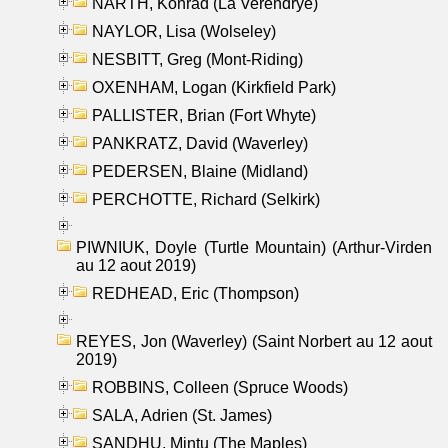
NARTH, Konrad (La Verendrye)
NAYLOR, Lisa (Wolseley)
NESBITT, Greg (Mont-Riding)
OXENHAM, Logan (Kirkfield Park)
PALLISTER, Brian (Fort Whyte)
PANKRATZ, David (Waverley)
PEDERSEN, Blaine (Midland)
PERCHOTTE, Richard (Selkirk)
PIWNIUK, Doyle (Turtle Mountain) (Arthur-Virden
au 12 aout 2019)
REDHEAD, Eric (Thompson)
REYES, Jon (Waverley) (Saint Norbert au 12 aout
2019)
ROBBINS, Colleen (Spruce Woods)
SALA, Adrien (St. James)
SANDHU, Mintu (The Maples)