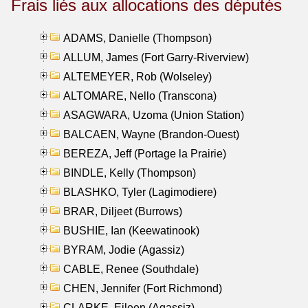
Frais liés aux allocations des députés
ADAMS, Danielle (Thompson)
ALLUM, James (Fort Garry-Riverview)
ALTEMEYER, Rob (Wolseley)
ALTOMARE, Nello (Transcona)
ASAGWARA, Uzoma (Union Station)
BALCAEN, Wayne (Brandon-Ouest)
BEREZA, Jeff (Portage la Prairie)
BINDLE, Kelly (Thompson)
BLASHKO, Tyler (Lagimodiere)
BRAR, Diljeet (Burrows)
BUSHIE, Ian (Keewatinook)
BYRAM, Jodie (Agassiz)
CABLE, Renee (Southdale)
CHEN, Jennifer (Fort Richmond)
CLARKE, Eileen (Agassiz)