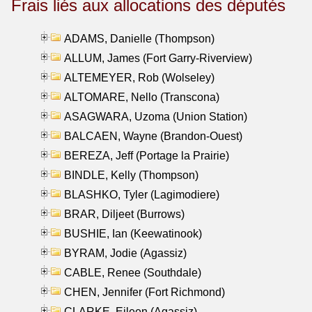
Frais liés aux allocations des députés
ADAMS, Danielle (Thompson)
ALLUM, James (Fort Garry-Riverview)
ALTEMEYER, Rob (Wolseley)
ALTOMARE, Nello (Transcona)
ASAGWARA, Uzoma (Union Station)
BALCAEN, Wayne (Brandon-Ouest)
BEREZA, Jeff (Portage la Prairie)
BINDLE, Kelly (Thompson)
BLASHKO, Tyler (Lagimodiere)
BRAR, Diljeet (Burrows)
BUSHIE, Ian (Keewatinook)
BYRAM, Jodie (Agassiz)
CABLE, Renee (Southdale)
CHEN, Jennifer (Fort Richmond)
CLARKE, Eileen (Agassiz)