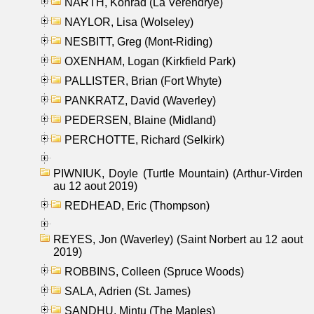
NARTH, Konrad (La Verendrye)
NAYLOR, Lisa (Wolseley)
NESBITT, Greg (Mont-Riding)
OXENHAM, Logan (Kirkfield Park)
PALLISTER, Brian (Fort Whyte)
PANKRATZ, David (Waverley)
PEDERSEN, Blaine (Midland)
PERCHOTTE, Richard (Selkirk)
PIWNIUK, Doyle (Turtle Mountain) (Arthur-Virden
au 12 aout 2019)
REDHEAD, Eric (Thompson)
REYES, Jon (Waverley) (Saint Norbert au 12 aout
2019)
ROBBINS, Colleen (Spruce Woods)
SALA, Adrien (St. James)
SANDHU, Mintu (The Maples)