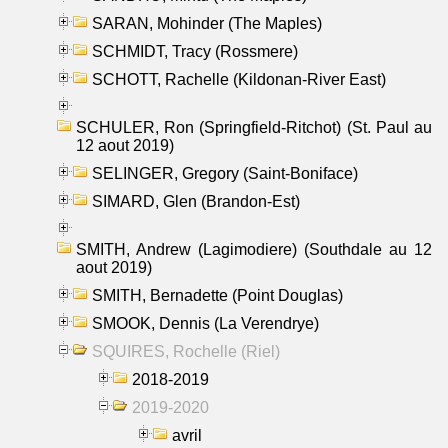
SARAN, Mohinder (The Maples)
SCHMIDT, Tracy (Rossmere)
SCHOTT, Rachelle (Kildonan-River East)
SCHULER, Ron (Springfield-Ritchot) (St. Paul au
12 aout 2019)
SELINGER, Gregory (Saint-Boniface)
SIMARD, Glen (Brandon-Est)
SMITH, Andrew (Lagimodiere) (Southdale au 12
aout 2019)
SMITH, Bernadette (Point Douglas)
SMOOK, Dennis (La Verendrye)
SQUIRES, Rochelle (Riel)
2018-2019
2019-2020
avril