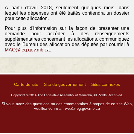
À partir d'avril 2018, seulement quelques mois, dans
lequel les dépenses ont été traités contiendra un dossier
pour cette allocation.
Pour plus d'information sur la façon de présenter une
demande pour accéder à des renseignements
supplémentaires concernant les allocations, communiquez
avec le Bureau des allocation des députés par courriel à
MAO@leg.gov.mb.ca
.
Carte du site
Site du gouvernement
Sites connexes
Copyright © 2014 The Legislative Assembly of Manitoba, All Rights Reserved.
Si vous avez des questions ou des commentaires à propos de ce site Web,
veuillez écrire à :
web@leg.gov.mb.ca