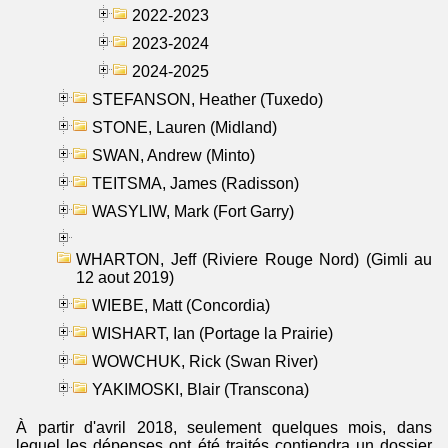
2022-2023
2023-2024
2024-2025
STEFANSON, Heather (Tuxedo)
STONE, Lauren (Midland)
SWAN, Andrew (Minto)
TEITSMA, James (Radisson)
WASYLIW, Mark (Fort Garry)
WHARTON, Jeff (Riviere Rouge Nord) (Gimli au
12 aout 2019)
WIEBE, Matt (Concordia)
WISHART, Ian (Portage la Prairie)
WOWCHUK, Rick (Swan River)
YAKIMOSKI, Blair (Transcona)
À partir d'avril 2018, seulement quelques mois, dans
lequel les dépenses ont été traités contiendra un dossier