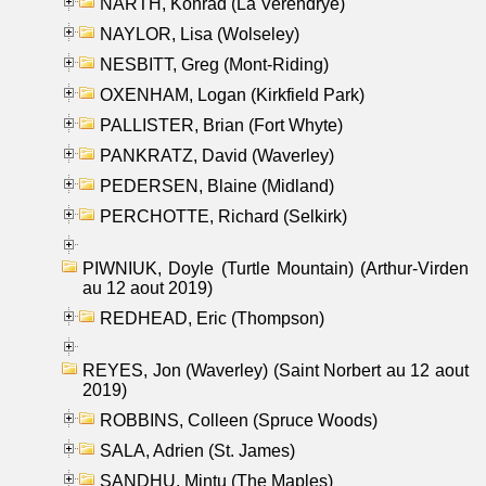
NARTH, Konrad (La Verendrye)
NAYLOR, Lisa (Wolseley)
NESBITT, Greg (Mont-Riding)
OXENHAM, Logan (Kirkfield Park)
PALLISTER, Brian (Fort Whyte)
PANKRATZ, David (Waverley)
PEDERSEN, Blaine (Midland)
PERCHOTTE, Richard (Selkirk)
PIWNIUK, Doyle (Turtle Mountain) (Arthur-Virden
au 12 aout 2019)
REDHEAD, Eric (Thompson)
REYES, Jon (Waverley) (Saint Norbert au 12 aout
2019)
ROBBINS, Colleen (Spruce Woods)
SALA, Adrien (St. James)
SANDHU, Mintu (The Maples)