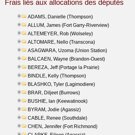
Frais liés aux allocations des députés
ADAMS, Danielle (Thompson)
ALLUM, James (Fort Garry-Riverview)
ALTEMEYER, Rob (Wolseley)
ALTOMARE, Nello (Transcona)
ASAGWARA, Uzoma (Union Station)
BALCAEN, Wayne (Brandon-Ouest)
BEREZA, Jeff (Portage la Prairie)
BINDLE, Kelly (Thompson)
BLASHKO, Tyler (Lagimodiere)
BRAR, Diljeet (Burrows)
BUSHIE, Ian (Keewatinook)
BYRAM, Jodie (Agassiz)
CABLE, Renee (Southdale)
CHEN, Jennifer (Fort Richmond)
CLARKE, Eileen (Agassiz)