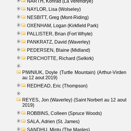
NARTH, Konrad (La Verendrye)
NAYLOR, Lisa (Wolseley)
NESBITT, Greg (Mont-Riding)
OXENHAM, Logan (Kirkfield Park)
PALLISTER, Brian (Fort Whyte)
PANKRATZ, David (Waverley)
PEDERSEN, Blaine (Midland)
PERCHOTTE, Richard (Selkirk)
PIWNIUK, Doyle (Turtle Mountain) (Arthur-Virden
au 12 aout 2019)
REDHEAD, Eric (Thompson)
REYES, Jon (Waverley) (Saint Norbert au 12 aout
2019)
ROBBINS, Colleen (Spruce Woods)
SALA, Adrien (St. James)
SANDHU, Mintu (The Maples)