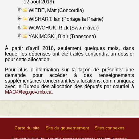
12 aout 2019)
WIEBE, Matt (Concordia)
WISHART, Ian (Portage la Prairie)
WOWCHUK, Rick (Swan River)
YAKIMOSKI, Blair (Transcona)
À partir d'avril 2018, seulement quelques mois, dans
lequel les dépenses ont été traités contiendra un dossier
pour cette allocation.
Pour plus d'information sur la façon de présenter une
demande pour accéder à des renseignements
supplémentaires concernant les allocations, communiquez
avec le Bureau des allocation des députés par courriel à
MAO@leg.gov.mb.ca
.
Carte du site
Site du gouvernement
Sites connexes
Copyright © 2014 The Legislative Assembly of Manitoba, All Rights Reserved.