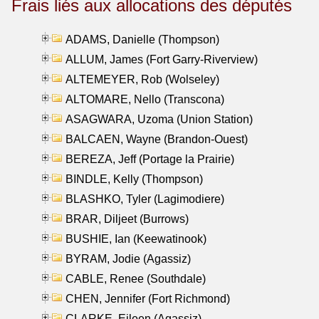
Frais liés aux allocations des députés
ADAMS, Danielle (Thompson)
ALLUM, James (Fort Garry-Riverview)
ALTEMEYER, Rob (Wolseley)
ALTOMARE, Nello (Transcona)
ASAGWARA, Uzoma (Union Station)
BALCAEN, Wayne (Brandon-Ouest)
BEREZA, Jeff (Portage la Prairie)
BINDLE, Kelly (Thompson)
BLASHKO, Tyler (Lagimodiere)
BRAR, Diljeet (Burrows)
BUSHIE, Ian (Keewatinook)
BYRAM, Jodie (Agassiz)
CABLE, Renee (Southdale)
CHEN, Jennifer (Fort Richmond)
CLARKE, Eileen (Agassiz)