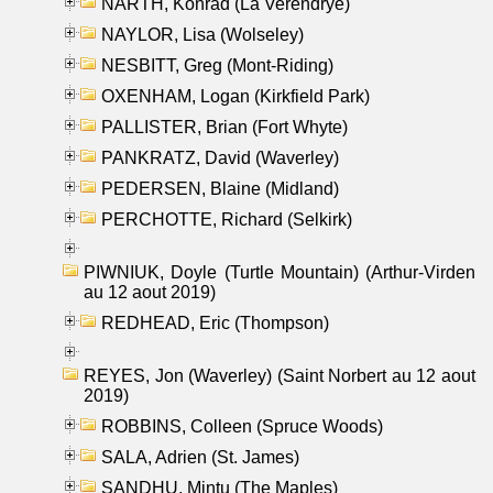
NARTH, Konrad (La Verendrye)
NAYLOR, Lisa (Wolseley)
NESBITT, Greg (Mont-Riding)
OXENHAM, Logan (Kirkfield Park)
PALLISTER, Brian (Fort Whyte)
PANKRATZ, David (Waverley)
PEDERSEN, Blaine (Midland)
PERCHOTTE, Richard (Selkirk)
PIWNIUK, Doyle (Turtle Mountain) (Arthur-Virden
au 12 aout 2019)
REDHEAD, Eric (Thompson)
REYES, Jon (Waverley) (Saint Norbert au 12 aout
2019)
ROBBINS, Colleen (Spruce Woods)
SALA, Adrien (St. James)
SANDHU, Mintu (The Maples)