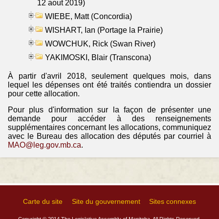
12 aout 2019)
WIEBE, Matt (Concordia)
WISHART, Ian (Portage la Prairie)
WOWCHUK, Rick (Swan River)
YAKIMOSKI, Blair (Transcona)
À partir d'avril 2018, seulement quelques mois, dans
lequel les dépenses ont été traités contiendra un dossier
pour cette allocation.
Pour plus d'information sur la façon de présenter une
demande pour accéder à des renseignements
supplémentaires concernant les allocations, communiquez
avec le Bureau des allocation des députés par courriel à
MAO@leg.gov.mb.ca
.
Carte du site
Site du gouvernement
Sites connexes
Copyright © 2014 The Legislative Assembly of Manitoba, All Rights Reserved.