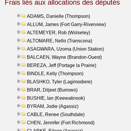
Frais liés aux allocations des députés
ADAMS, Danielle (Thompson)
ALLUM, James (Fort Garry-Riverview)
ALTEMEYER, Rob (Wolseley)
ALTOMARE, Nello (Transcona)
ASAGWARA, Uzoma (Union Station)
BALCAEN, Wayne (Brandon-Ouest)
BEREZA, Jeff (Portage la Prairie)
BINDLE, Kelly (Thompson)
BLASHKO, Tyler (Lagimodiere)
BRAR, Diljeet (Burrows)
BUSHIE, Ian (Keewatinook)
BYRAM, Jodie (Agassiz)
CABLE, Renee (Southdale)
CHEN, Jennifer (Fort Richmond)
CLARKE, Eileen (Agassiz)