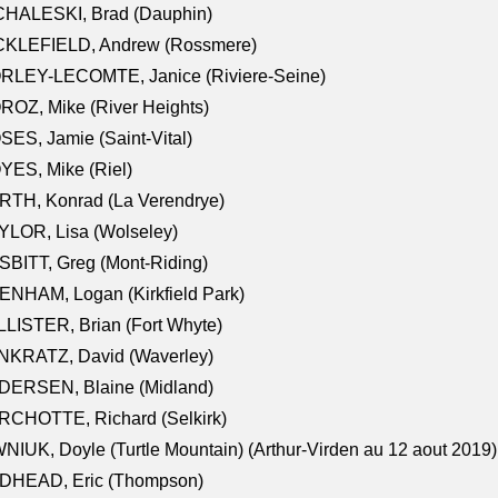
CHALESKI, Brad (Dauphin)
CKLEFIELD, Andrew (Rossmere)
RLEY-LECOMTE, Janice (Riviere-Seine)
OZ, Mike (River Heights)
ES, Jamie (Saint-Vital)
ES, Mike (Riel)
RTH, Konrad (La Verendrye)
LOR, Lisa (Wolseley)
BITT, Greg (Mont-Riding)
NHAM, Logan (Kirkfield Park)
LISTER, Brian (Fort Whyte)
NKRATZ, David (Waverley)
DERSEN, Blaine (Midland)
RCHOTTE, Richard (Selkirk)
NIUK, Doyle (Turtle Mountain) (Arthur-Virden au 12 aout 2019)
DHEAD, Eric (Thompson)