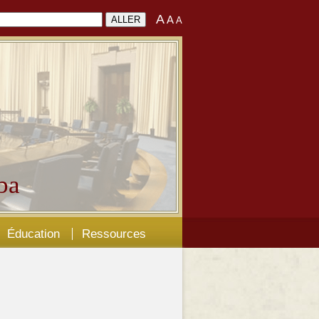
A
A
A
ba
Éducation
Ressources