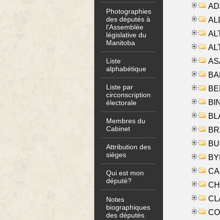
AD
Photographies
des députés à
ALL
l'Assemblée
AL
législative du
Manitoba
AL
AS
Liste
alphabétique
BA
Liste par
BER
circonscription
BI
électorale
BLA
Membres du
Cabinet
BRA
BUS
Attribution des
sièges
BYR
CA
Qui est mon
député?
CHE
CLA
Notes
biographiques
CO
des députés