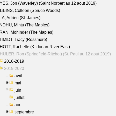
ES, Jon (Waverley) (Saint Norbert au 12 aout 2019)
BBINS, Colleen (Spruce Woods)
A, Adrien (St. James)
NDHU, Mintu (The Maples)
RAN, Mohinder (The Maples)
HMIDT, Tracy (Rossmere)
OTT, Rachelle (Kildonan-River East)
ULER, Ron (Springfield-Ritchot) (St. Paul au 12 aout 2019)
2018-2019
2019-2020
avril
mai
juin
juillet
aout
septembre