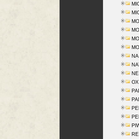
MI
MI
MO
MOR
MOS
MOY
NA
NAY
NES
OXE
PAL
PA
PE
PE
PIW
RE