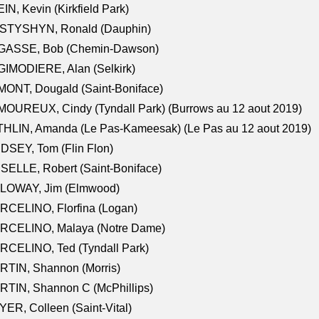
IN, Kevin (Kirkfield Park)
STYSHYN, Ronald (Dauphin)
GASSE, Bob (Chemin-Dawson)
IMODIERE, Alan (Selkirk)
ONT, Dougald (Saint-Boniface)
OUREUX, Cindy (Tyndall Park) (Burrows au 12 aout 2019)
HLIN, Amanda (Le Pas-Kameesak) (Le Pas au 12 aout 2019)
DSEY, Tom (Flin Flon)
SELLE, Robert (Saint-Boniface)
LOWAY, Jim (Elmwood)
RCELINO, Florfina (Logan)
RCELINO, Malaya (Notre Dame)
RCELINO, Ted (Tyndall Park)
RTIN, Shannon (Morris)
TIN, Shannon C (McPhillips)
ER, Colleen (Saint-Vital)