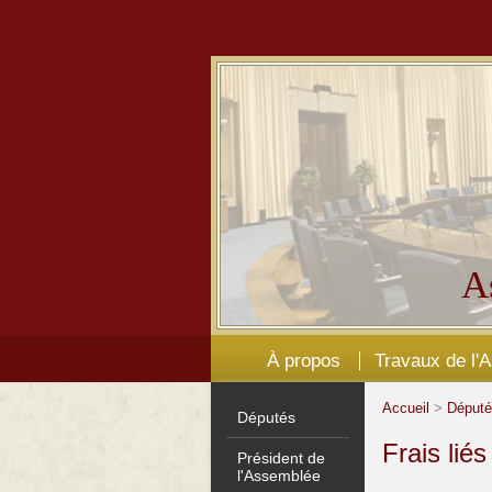
A
À propos
Travaux de l'
Accueil
>
Déput
Députés
Frais lié
Président de
l'Assemblée