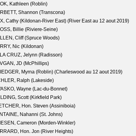
K, Kathleen (Roblin)
RBETT, Shannon (Transcona)
, Cathy (Kildonan-River East) (River East au 12 aout 2019)
SS, Billie (Riviere-Seine)
LEN, Cliff (Spruce Woods)
RY, Nic (Kildonan)
LA CRUZ, Jelynn (Radisson)
VGAN, JD (McPhillips)
EDGER, Myrna (Roblin) (Charleswood au 12 aout 2019)
CHLER, Ralph (Lakeside)
ASKO, Wayne (Lac-du-Bonnet)
LDING, Scott (Kirkfield Park)
TCHER, Hon. Steven (Assiniboia)
TAINE, Nahanni (St. Johns)
IESEN, Cameron (Morden-Winkler)
RRARD, Hon. Jon (River Heights)