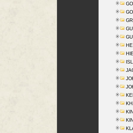
GO
GO
GR
GU
GU
HE
HIE
ISL
JA
JOH
JOH
KEN
KHA
KI
KIN
KL