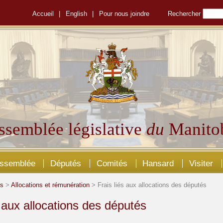
Accueil
|
English
|
Pour nous joindre
Rechercher
ssemblée législative
du
Manito
Assemblée
Députés
Comités
Hansard
Visiter
és
>
Allocations et rémunération
> Frais liés aux allocations des députés
s aux allocations des députés