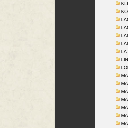
KLE
KO
LA
LAG
LAM
LAM
LAT
LIN
LOI
MA
MA
MA
MA
MA
MAR
MAY