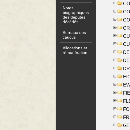
COO
Notes
CO
biographiques
des députés
COX
décédés
CRO
Bureaux des
CUL
caucus
CUR
Allocations et
DE
rémunération
DE
DRI
EI
EW
FIE
FLE
FON
FR
GE