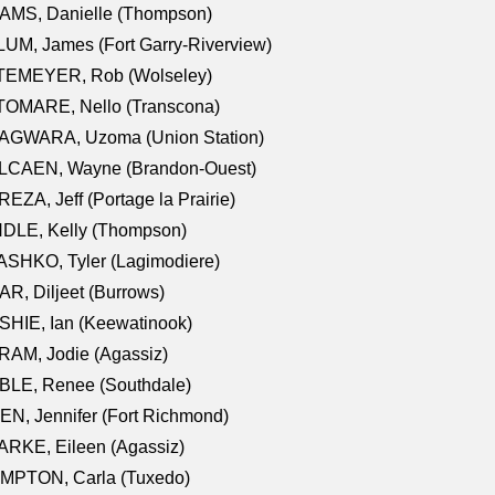
AMS, Danielle (Thompson)
UM, James (Fort Garry-Riverview)
TEMEYER, Rob (Wolseley)
TOMARE, Nello (Transcona)
AGWARA, Uzoma (Union Station)
LCAEN, Wayne (Brandon-Ouest)
EZA, Jeff (Portage la Prairie)
NDLE, Kelly (Thompson)
SHKO, Tyler (Lagimodiere)
R, Diljeet (Burrows)
HIE, Ian (Keewatinook)
AM, Jodie (Agassiz)
BLE, Renee (Southdale)
N, Jennifer (Fort Richmond)
RKE, Eileen (Agassiz)
MPTON, Carla (Tuxedo)