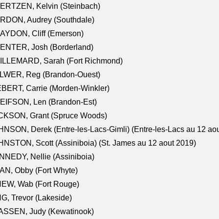
ERTZEN, Kelvin (Steinbach)
RDON, Audrey (Southdale)
AYDON, Cliff (Emerson)
ENTER, Josh (Borderland)
ILLEMARD, Sarah (Fort Richmond)
LWER, Reg (Brandon-Ouest)
BERT, Carrie (Morden-Winkler)
EIFSON, Len (Brandon-Est)
CKSON, Grant (Spruce Woods)
NSON, Derek (Entre-les-Lacs-Gimli) (Entre-les-Lacs au 12 ao
NSTON, Scott (Assiniboia) (St. James au 12 aout 2019)
NEDY, Nellie (Assiniboia)
N, Obby (Fort Whyte)
NEW, Wab (Fort Rouge)
G, Trevor (Lakeside)
ASSEN, Judy (Kewatinook)