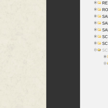
REY
RO
SAL
SA
SA
SC
SCH
SCH