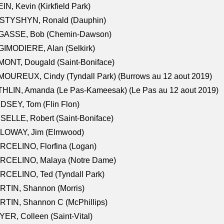
IN, Kevin (Kirkfield Park)
STYSHYN, Ronald (Dauphin)
GASSE, Bob (Chemin-Dawson)
IMODIERE, Alan (Selkirk)
ONT, Dougald (Saint-Boniface)
OUREUX, Cindy (Tyndall Park) (Burrows au 12 aout 2019)
HLIN, Amanda (Le Pas-Kameesak) (Le Pas au 12 aout 2019)
DSEY, Tom (Flin Flon)
SELLE, Robert (Saint-Boniface)
LOWAY, Jim (Elmwood)
RCELINO, Florfina (Logan)
RCELINO, Malaya (Notre Dame)
RCELINO, Ted (Tyndall Park)
RTIN, Shannon (Morris)
TIN, Shannon C (McPhillips)
ER, Colleen (Saint-Vital)