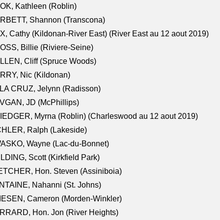
K, Kathleen (Roblin)
RBETT, Shannon (Transcona)
, Cathy (Kildonan-River East) (River East au 12 aout 2019)
SS, Billie (Riviere-Seine)
LEN, Cliff (Spruce Woods)
RY, Nic (Kildonan)
LA CRUZ, Jelynn (Radisson)
VGAN, JD (McPhillips)
EDGER, Myrna (Roblin) (Charleswood au 12 aout 2019)
CHLER, Ralph (Lakeside)
ASKO, Wayne (Lac-du-Bonnet)
LDING, Scott (Kirkfield Park)
TCHER, Hon. Steven (Assiniboia)
TAINE, Nahanni (St. Johns)
IESEN, Cameron (Morden-Winkler)
RRARD, Hon. Jon (River Heights)