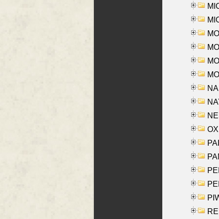
MI
MI
MO
MOR
MOS
MOY
NA
NAY
NES
OXE
PAL
PA
PE
PE
PIW
RE