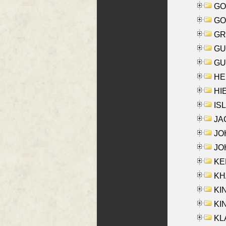
GO
GO
GR
GU
GU
HE
HIE
ISL
JA
JOH
JOH
KEN
KHA
KI
KIN
KL