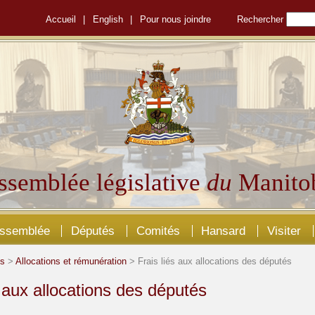
Accueil
|
English
|
Pour nous joindre
Rechercher
ssemblée législative
du
Manito
Assemblée
Députés
Comités
Hansard
Visiter
és
>
Allocations et rémunération
> Frais liés aux allocations des députés
s aux allocations des députés