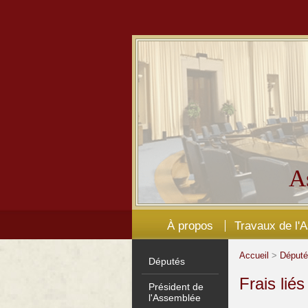
A
À propos
Travaux de l'
Accueil
>
Déput
Députés
Frais lié
Président de
l'Assemblée