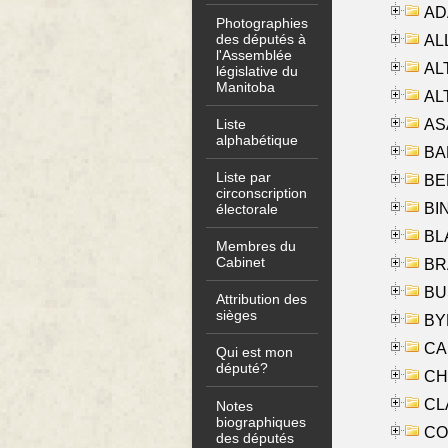
AD
Photographies
des députés à
ALL
l'Assemblée
AL
législative du
Manitoba
AL
AS
Liste
alphabétique
BA
Liste par
BER
circonscription
BI
électorale
BLA
Membres du
Cabinet
BRA
BUS
Attribution des
sièges
BYR
CA
Qui est mon
député?
CHE
CLA
Notes
biographiques
CO
des députés