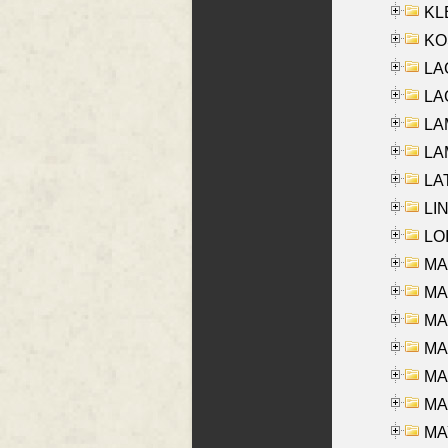
KLE
KO
LA
LAG
LAM
LAM
LAT
LIN
LOI
MA
MA
MA
MA
MA
MAR
MAY