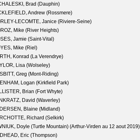
CHALESKI, Brad (Dauphin)
CKLEFIELD, Andrew (Rossmere)
RLEY-LECOMTE, Janice (Riviere-Seine)
OZ, Mike (River Heights)
ES, Jamie (Saint-Vital)
ES, Mike (Riel)
RTH, Konrad (La Verendrye)
LOR, Lisa (Wolseley)
BITT, Greg (Mont-Riding)
NHAM, Logan (Kirkfield Park)
LISTER, Brian (Fort Whyte)
NKRATZ, David (Waverley)
DERSEN, Blaine (Midland)
RCHOTTE, Richard (Selkirk)
NIUK, Doyle (Turtle Mountain) (Arthur-Virden au 12 aout 2019)
DHEAD, Eric (Thompson)