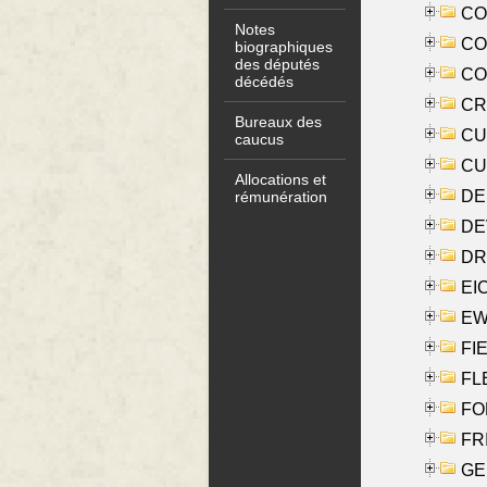
COO
Notes
CO
biographiques
des députés
COX
décédés
CRO
Bureaux des
CUL
caucus
CUR
Allocations et
DE
rémunération
DE
DRI
EI
EW
FIE
FLE
FON
FR
GE