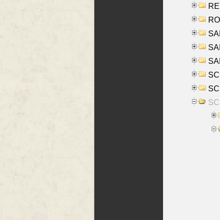
REY
RO
SAL
SA
SA
SC
SCH
SCH