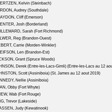
ERTZEN, Kelvin (Steinbach)
RDON, Audrey (Southdale)
AYDON, Cliff (Emerson)
ENTER, Josh (Borderland)
ILLEMARD, Sarah (Fort Richmond)
LWER, Reg (Brandon-Ouest)
BERT, Carrie (Morden-Winkler)
EIFSON, Len (Brandon-Est)
CKSON, Grant (Spruce Woods)
NSON, Derek (Entre-les-Lacs-Gimli) (Entre-les-Lacs au 12 ao
NSTON, Scott (Assiniboia) (St. James au 12 aout 2019)
NEDY, Nellie (Assiniboia)
N, Obby (Fort Whyte)
NEW, Wab (Fort Rouge)
G, Trevor (Lakeside)
ASSEN, Judy (Kewatinook)