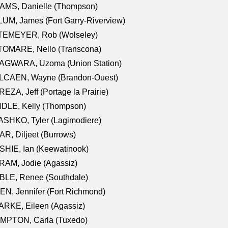
AMS, Danielle (Thompson)
UM, James (Fort Garry-Riverview)
TEMEYER, Rob (Wolseley)
TOMARE, Nello (Transcona)
AGWARA, Uzoma (Union Station)
LCAEN, Wayne (Brandon-Ouest)
EZA, Jeff (Portage la Prairie)
NDLE, Kelly (Thompson)
SHKO, Tyler (Lagimodiere)
R, Diljeet (Burrows)
HIE, Ian (Keewatinook)
AM, Jodie (Agassiz)
BLE, Renee (Southdale)
N, Jennifer (Fort Richmond)
RKE, Eileen (Agassiz)
MPTON, Carla (Tuxedo)