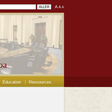
A
A
A
ba
Éducation
Ressources