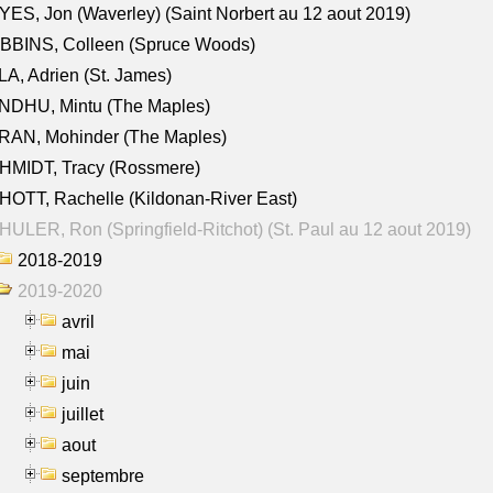
ES, Jon (Waverley) (Saint Norbert au 12 aout 2019)
BBINS, Colleen (Spruce Woods)
A, Adrien (St. James)
NDHU, Mintu (The Maples)
RAN, Mohinder (The Maples)
HMIDT, Tracy (Rossmere)
OTT, Rachelle (Kildonan-River East)
ULER, Ron (Springfield-Ritchot) (St. Paul au 12 aout 2019)
2018-2019
2019-2020
avril
mai
juin
juillet
aout
septembre