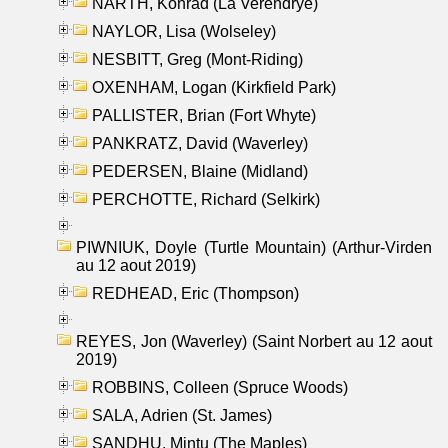
NARTH, Konrad (La Verendrye)
NAYLOR, Lisa (Wolseley)
NESBITT, Greg (Mont-Riding)
OXENHAM, Logan (Kirkfield Park)
PALLISTER, Brian (Fort Whyte)
PANKRATZ, David (Waverley)
PEDERSEN, Blaine (Midland)
PERCHOTTE, Richard (Selkirk)
PIWNIUK, Doyle (Turtle Mountain) (Arthur-Virden
au 12 aout 2019)
REDHEAD, Eric (Thompson)
REYES, Jon (Waverley) (Saint Norbert au 12 aout
2019)
ROBBINS, Colleen (Spruce Woods)
SALA, Adrien (St. James)
SANDHU, Mintu (The Maples)