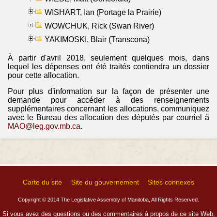
WISHART, Ian (Portage la Prairie)
WOWCHUK, Rick (Swan River)
YAKIMOSKI, Blair (Transcona)
À partir d'avril 2018, seulement quelques mois, dans
lequel les dépenses ont été traités contiendra un dossier
pour cette allocation.
Pour plus d'information sur la façon de présenter une
demande pour accéder à des renseignements
supplémentaires concernant les allocations, communiquez
avec le Bureau des allocation des députés par courriel à
MAO@leg.gov.mb.ca
.
Carte du site
Site du gouvernement
Sites connexes
Copyright © 2014 The Legislative Assembly of Manitoba, All Rights Reserved.
Si vous avez des questions ou des commentaires à propos de ce site Web,