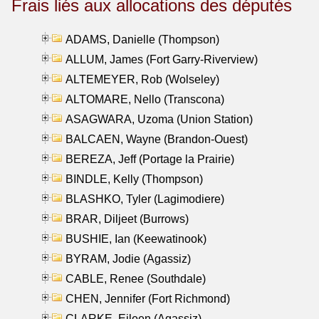
Frais liés aux allocations des députés
ADAMS, Danielle (Thompson)
ALLUM, James (Fort Garry-Riverview)
ALTEMEYER, Rob (Wolseley)
ALTOMARE, Nello (Transcona)
ASAGWARA, Uzoma (Union Station)
BALCAEN, Wayne (Brandon-Ouest)
BEREZA, Jeff (Portage la Prairie)
BINDLE, Kelly (Thompson)
BLASHKO, Tyler (Lagimodiere)
BRAR, Diljeet (Burrows)
BUSHIE, Ian (Keewatinook)
BYRAM, Jodie (Agassiz)
CABLE, Renee (Southdale)
CHEN, Jennifer (Fort Richmond)
CLARKE, Eileen (Agassiz)