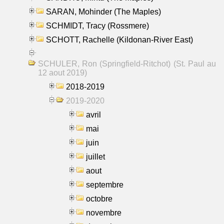
SARAN, Mohinder (The Maples)
SCHMIDT, Tracy (Rossmere)
SCHOTT, Rachelle (Kildonan-River East)
SCHULER, Ron (Springfield-Ritchot) (St. Paul au
12 aout 2019)
2018-2019
2019-2020
avril
mai
juin
juillet
aout
septembre
octobre
novembre