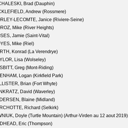
CHALESKI, Brad (Dauphin)
CKLEFIELD, Andrew (Rossmere)
RLEY-LECOMTE, Janice (Riviere-Seine)
OZ, Mike (River Heights)
ES, Jamie (Saint-Vital)
ES, Mike (Riel)
RTH, Konrad (La Verendrye)
LOR, Lisa (Wolseley)
BITT, Greg (Mont-Riding)
NHAM, Logan (Kirkfield Park)
LISTER, Brian (Fort Whyte)
NKRATZ, David (Waverley)
DERSEN, Blaine (Midland)
RCHOTTE, Richard (Selkirk)
NIUK, Doyle (Turtle Mountain) (Arthur-Virden au 12 aout 2019)
DHEAD, Eric (Thompson)