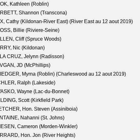
K, Kathleen (Roblin)
RBETT, Shannon (Transcona)
, Cathy (Kildonan-River East) (River East au 12 aout 2019)
SS, Billie (Riviere-Seine)
LEN, Cliff (Spruce Woods)
RY, Nic (Kildonan)
LA CRUZ, Jelynn (Radisson)
VGAN, JD (McPhillips)
EDGER, Myrna (Roblin) (Charleswood au 12 aout 2019)
CHLER, Ralph (Lakeside)
ASKO, Wayne (Lac-du-Bonnet)
LDING, Scott (Kirkfield Park)
TCHER, Hon. Steven (Assiniboia)
TAINE, Nahanni (St. Johns)
IESEN, Cameron (Morden-Winkler)
RRARD, Hon. Jon (River Heights)