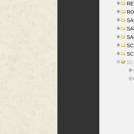
REY
RO
SAL
SA
SA
SC
SCH
SCH