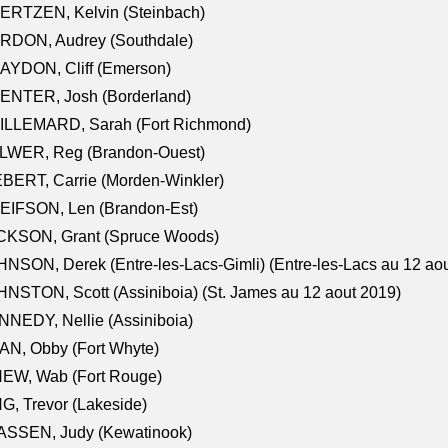
ERTZEN, Kelvin (Steinbach)
RDON, Audrey (Southdale)
AYDON, Cliff (Emerson)
ENTER, Josh (Borderland)
ILLEMARD, Sarah (Fort Richmond)
LWER, Reg (Brandon-Ouest)
BERT, Carrie (Morden-Winkler)
EIFSON, Len (Brandon-Est)
CKSON, Grant (Spruce Woods)
NSON, Derek (Entre-les-Lacs-Gimli) (Entre-les-Lacs au 12 ao
NSTON, Scott (Assiniboia) (St. James au 12 aout 2019)
NEDY, Nellie (Assiniboia)
N, Obby (Fort Whyte)
NEW, Wab (Fort Rouge)
G, Trevor (Lakeside)
ASSEN, Judy (Kewatinook)