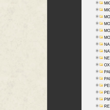
MI
MI
MO
MOR
MOS
MOY
NA
NAY
NES
OXE
PAL
PA
PE
PE
PIW
RE