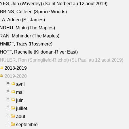
ES, Jon (Waverley) (Saint Norbert au 12 aout 2019)
BBINS, Colleen (Spruce Woods)
A, Adrien (St. James)
NDHU, Mintu (The Maples)
RAN, Mohinder (The Maples)
HMIDT, Tracy (Rossmere)
OTT, Rachelle (Kildonan-River East)
ULER, Ron (Springfield-Ritchot) (St. Paul au 12 aout 2019)
2018-2019
2019-2020
avril
mai
juin
juillet
aout
septembre