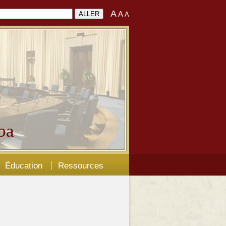
A
A
A
ba
Éducation
Ressources