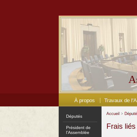
A
À propos
Travaux de l'
Accueil
>
Déput
Députés
Frais lié
Président de
l'Assemblée