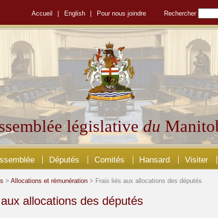
Accueil
|
English
|
Pour nous joindre
Rechercher
ssemblée législative
du
Manito
Assemblée
Députés
Comités
Hansard
Visiter
és
>
Allocations et rémunération
> Frais liés aux allocations des députés
s aux allocations des députés