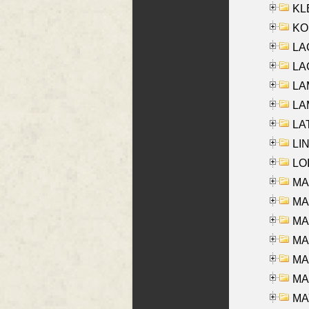
KLE
KO
LA
LAG
LAM
LAM
LAT
LIN
LOI
MA
MA
MA
MA
MA
MAR
MAY