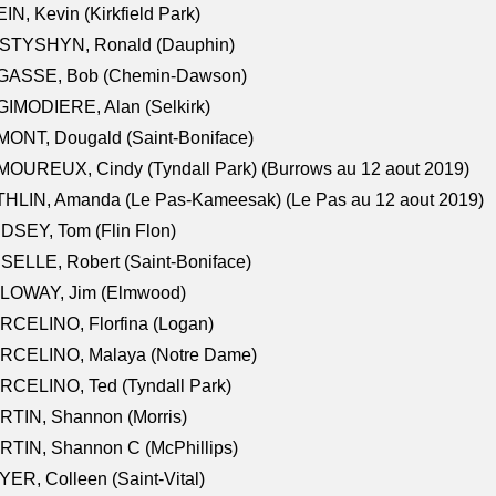
IN, Kevin (Kirkfield Park)
STYSHYN, Ronald (Dauphin)
GASSE, Bob (Chemin-Dawson)
IMODIERE, Alan (Selkirk)
ONT, Dougald (Saint-Boniface)
OUREUX, Cindy (Tyndall Park) (Burrows au 12 aout 2019)
HLIN, Amanda (Le Pas-Kameesak) (Le Pas au 12 aout 2019)
DSEY, Tom (Flin Flon)
SELLE, Robert (Saint-Boniface)
LOWAY, Jim (Elmwood)
RCELINO, Florfina (Logan)
RCELINO, Malaya (Notre Dame)
RCELINO, Ted (Tyndall Park)
RTIN, Shannon (Morris)
TIN, Shannon C (McPhillips)
ER, Colleen (Saint-Vital)