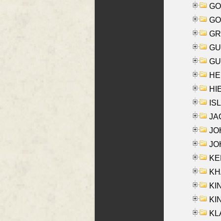
GO
GO
GR
GU
GU
HE
HIE
ISL
JA
JOH
JOH
KEN
KHA
KI
KIN
KL