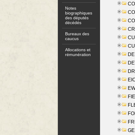
COO
Notes
CO
biographiques
des députés
COX
décédés
CRO
Bureaux des
CUL
caucus
CUR
Allocations et
DE
rémunération
DE
DRI
EI
EW
FIE
FLE
FON
FR
GE