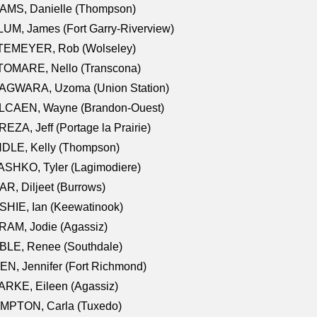
AMS, Danielle (Thompson)
UM, James (Fort Garry-Riverview)
TEMEYER, Rob (Wolseley)
TOMARE, Nello (Transcona)
AGWARA, Uzoma (Union Station)
LCAEN, Wayne (Brandon-Ouest)
EZA, Jeff (Portage la Prairie)
NDLE, Kelly (Thompson)
SHKO, Tyler (Lagimodiere)
R, Diljeet (Burrows)
HIE, Ian (Keewatinook)
AM, Jodie (Agassiz)
BLE, Renee (Southdale)
N, Jennifer (Fort Richmond)
RKE, Eileen (Agassiz)
MPTON, Carla (Tuxedo)