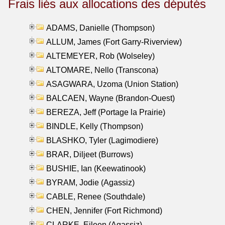
Frais liés aux allocations des députés
ADAMS, Danielle (Thompson)
ALLUM, James (Fort Garry-Riverview)
ALTEMEYER, Rob (Wolseley)
ALTOMARE, Nello (Transcona)
ASAGWARA, Uzoma (Union Station)
BALCAEN, Wayne (Brandon-Ouest)
BEREZA, Jeff (Portage la Prairie)
BINDLE, Kelly (Thompson)
BLASHKO, Tyler (Lagimodiere)
BRAR, Diljeet (Burrows)
BUSHIE, Ian (Keewatinook)
BYRAM, Jodie (Agassiz)
CABLE, Renee (Southdale)
CHEN, Jennifer (Fort Richmond)
CLARKE, Eileen (Agassiz)