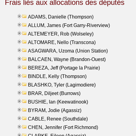
Frais liés aux allocations des députés
ADAMS, Danielle (Thompson)
ALLUM, James (Fort Garry-Riverview)
ALTEMEYER, Rob (Wolseley)
ALTOMARE, Nello (Transcona)
ASAGWARA, Uzoma (Union Station)
BALCAEN, Wayne (Brandon-Ouest)
BEREZA, Jeff (Portage la Prairie)
BINDLE, Kelly (Thompson)
BLASHKO, Tyler (Lagimodiere)
BRAR, Diljeet (Burrows)
BUSHIE, Ian (Keewatinook)
BYRAM, Jodie (Agassiz)
CABLE, Renee (Southdale)
CHEN, Jennifer (Fort Richmond)
CLARKE, Eileen (Agassiz)