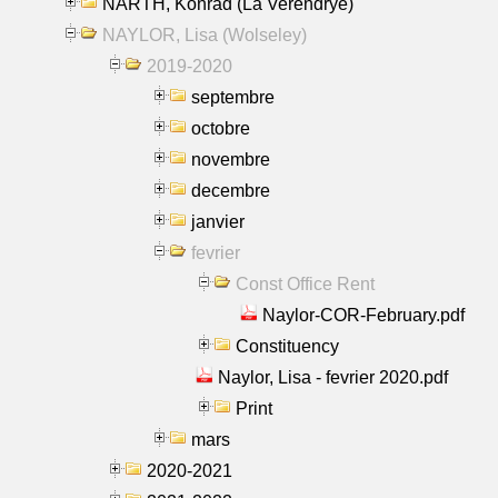
NARTH, Konrad (La Verendrye)
NAYLOR, Lisa (Wolseley)
2019-2020
septembre
octobre
novembre
decembre
janvier
fevrier
Const Office Rent
Naylor-COR-February.pdf
Constituency
Naylor, Lisa - fevrier 2020.pdf
Print
mars
2020-2021