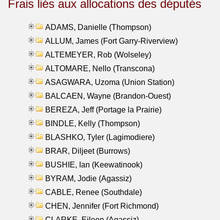
Frais liés aux allocations des députés
ADAMS, Danielle (Thompson)
ALLUM, James (Fort Garry-Riverview)
ALTEMEYER, Rob (Wolseley)
ALTOMARE, Nello (Transcona)
ASAGWARA, Uzoma (Union Station)
BALCAEN, Wayne (Brandon-Ouest)
BEREZA, Jeff (Portage la Prairie)
BINDLE, Kelly (Thompson)
BLASHKO, Tyler (Lagimodiere)
BRAR, Diljeet (Burrows)
BUSHIE, Ian (Keewatinook)
BYRAM, Jodie (Agassiz)
CABLE, Renee (Southdale)
CHEN, Jennifer (Fort Richmond)
CLARKE, Eileen (Agassiz)