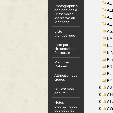
AD
Photographies
des députés à
ALL
l'Assemblée
AL
législative du
Manitoba
AL
AS
Liste
alphabétique
BA
Liste par
BER
circonscription
BI
électorale
BLA
Membres du
Cabinet
BRA
BUS
Attribution des
sièges
BYR
CA
Qui est mon
député?
CHE
CLA
Notes
biographiques
CO
des députés