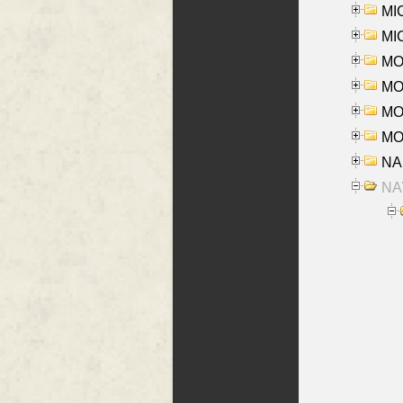
MI
MI
MO
MOR
MOS
MOY
NA
NAY