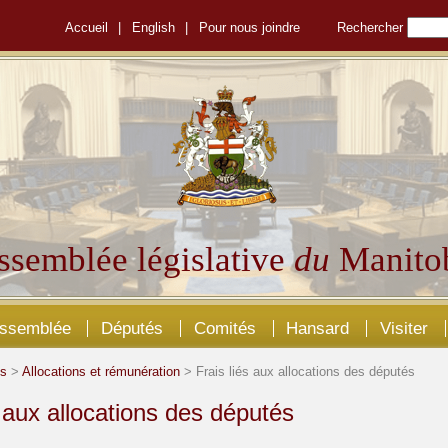
Accueil
|
English
|
Pour nous joindre
Rechercher
ssemblée législative
du
Manito
Assemblée
Députés
Comités
Hansard
Visiter
és
>
Allocations et rémunération
> Frais liés aux allocations des députés
s aux allocations des députés