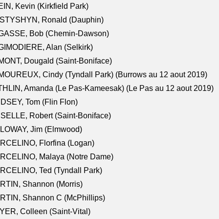
IN, Kevin (Kirkfield Park)
STYSHYN, Ronald (Dauphin)
GASSE, Bob (Chemin-Dawson)
IMODIERE, Alan (Selkirk)
ONT, Dougald (Saint-Boniface)
OUREUX, Cindy (Tyndall Park) (Burrows au 12 aout 2019)
HLIN, Amanda (Le Pas-Kameesak) (Le Pas au 12 aout 2019)
DSEY, Tom (Flin Flon)
SELLE, Robert (Saint-Boniface)
LOWAY, Jim (Elmwood)
RCELINO, Florfina (Logan)
RCELINO, Malaya (Notre Dame)
RCELINO, Ted (Tyndall Park)
RTIN, Shannon (Morris)
TIN, Shannon C (McPhillips)
ER, Colleen (Saint-Vital)