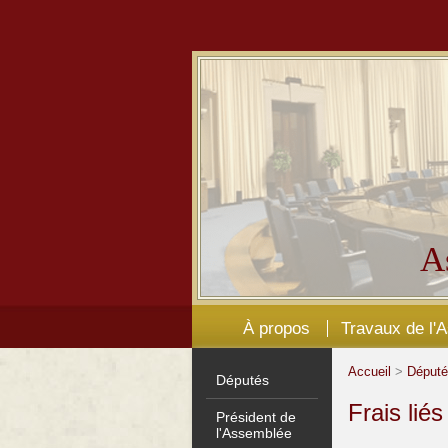
A
À propos
Travaux de l'
Accueil
>
Déput
Députés
Frais lié
Président de
l'Assemblée