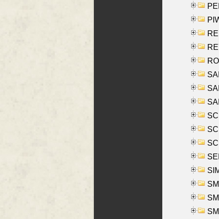
PE
PIW
RE
REY
RO
SAL
SA
SA
SC
SCH
SCH
SEL
SIM
SMI
SMI
SM