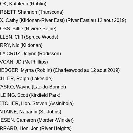
K, Kathleen (Roblin)
RBETT, Shannon (Transcona)
, Cathy (Kildonan-River East) (River East au 12 aout 2019)
SS, Billie (Riviere-Seine)
LEN, Cliff (Spruce Woods)
RY, Nic (Kildonan)
LA CRUZ, Jelynn (Radisson)
VGAN, JD (McPhillips)
EDGER, Myrna (Roblin) (Charleswood au 12 aout 2019)
CHLER, Ralph (Lakeside)
ASKO, Wayne (Lac-du-Bonnet)
LDING, Scott (Kirkfield Park)
TCHER, Hon. Steven (Assiniboia)
TAINE, Nahanni (St. Johns)
IESEN, Cameron (Morden-Winkler)
RRARD, Hon. Jon (River Heights)