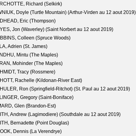
RCHOTTE, Richard (Selkirk)
NIUK, Doyle (Turtle Mountain) (Arthur-Virden au 12 aout 2019)
DHEAD, Eric (Thompson)
ES, Jon (Waverley) (Saint Norbert au 12 aout 2019)
BBINS, Colleen (Spruce Woods)
A, Adrien (St. James)
NDHU, Mintu (The Maples)
RAN, Mohinder (The Maples)
HMIDT, Tracy (Rossmere)
OTT, Rachelle (Kildonan-River East)
ULER, Ron (Springfield-Ritchot) (St. Paul au 12 aout 2019)
INGER, Gregory (Saint-Boniface)
ARD, Glen (Brandon-Est)
TH, Andrew (Lagimodiere) (Southdale au 12 aout 2019)
TH, Bernadette (Point Douglas)
OOK, Dennis (La Verendrye)