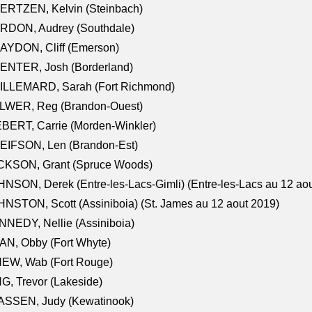
ERTZEN, Kelvin (Steinbach)
RDON, Audrey (Southdale)
AYDON, Cliff (Emerson)
ENTER, Josh (Borderland)
ILLEMARD, Sarah (Fort Richmond)
LWER, Reg (Brandon-Ouest)
BERT, Carrie (Morden-Winkler)
EIFSON, Len (Brandon-Est)
CKSON, Grant (Spruce Woods)
NSON, Derek (Entre-les-Lacs-Gimli) (Entre-les-Lacs au 12 ao
NSTON, Scott (Assiniboia) (St. James au 12 aout 2019)
NEDY, Nellie (Assiniboia)
N, Obby (Fort Whyte)
NEW, Wab (Fort Rouge)
G, Trevor (Lakeside)
ASSEN, Judy (Kewatinook)