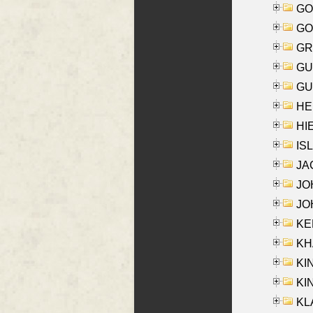
GO
GO
GR
GU
GU
HE
HIE
ISL
JA
JOH
JOH
KEN
KHA
KI
KIN
KL