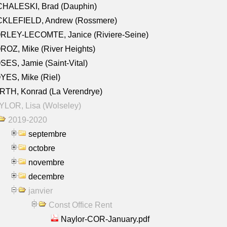
CHALESKI, Brad (Dauphin)
CKLEFIELD, Andrew (Rossmere)
RLEY-LECOMTE, Janice (Riviere-Seine)
OZ, Mike (River Heights)
ES, Jamie (Saint-Vital)
ES, Mike (Riel)
RTH, Konrad (La Verendrye)
LOR, Lisa (Wolseley)
2019-2020
septembre
octobre
novembre
decembre
janvier
Const Office Rent
Naylor-COR-January.pdf