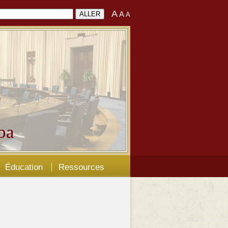
A
A
A
ba
Éducation
Ressources