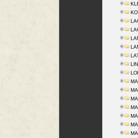
KLE
KO
LA
LAG
LAM
LAM
LAT
LIN
LOI
MA
MA
MA
MA
MA
MAR
MAY