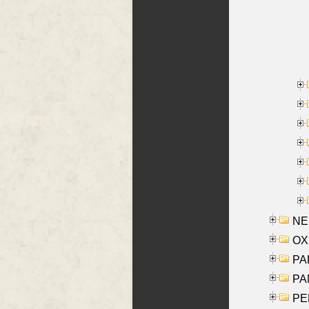
NES
OXE
PAL
PA
PE