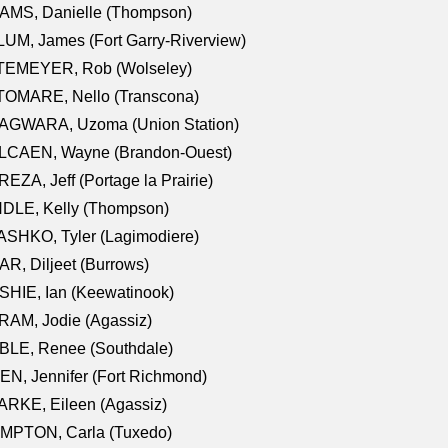
AMS, Danielle (Thompson)
UM, James (Fort Garry-Riverview)
TEMEYER, Rob (Wolseley)
TOMARE, Nello (Transcona)
AGWARA, Uzoma (Union Station)
LCAEN, Wayne (Brandon-Ouest)
EZA, Jeff (Portage la Prairie)
NDLE, Kelly (Thompson)
SHKO, Tyler (Lagimodiere)
R, Diljeet (Burrows)
HIE, Ian (Keewatinook)
AM, Jodie (Agassiz)
BLE, Renee (Southdale)
N, Jennifer (Fort Richmond)
RKE, Eileen (Agassiz)
MPTON, Carla (Tuxedo)