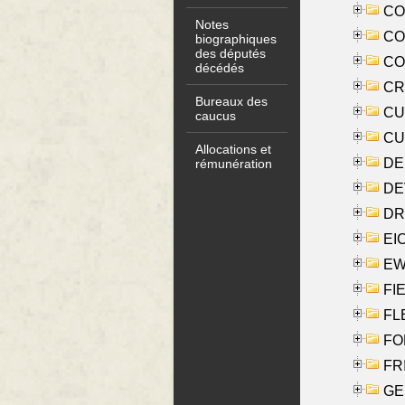
COO
Notes
CO
biographiques
des députés
COX
décédés
CRO
Bureaux des
CUL
caucus
CUR
Allocations et
DE
rémunération
DE
DRI
EI
EW
FIE
FLE
FON
FR
GE